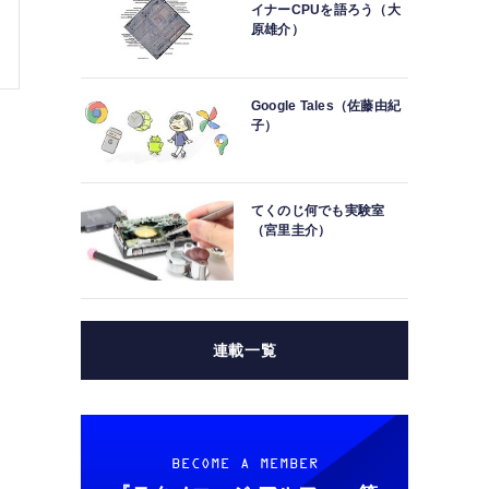
イナーCPUを語ろう（大
原雄介）
Google Tales（佐藤由紀
子）
てくのじ何でも実験室
（宮里圭介）
連載一覧
BECOME A MEMBER