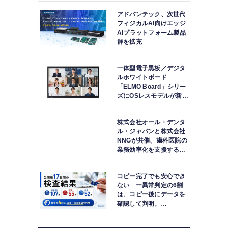
アドバンテック、次世代
フィジカルAI向けエッジ
AIプラットフォーム製品
群を拡充
一体型電子黒板／デジタ
ルホワイトボード
「ELMO Board」シリー
ズにOSレスモデルが新登
場
株式会社オール・デンタ
ル・ジャパンと株式会社
NNGが共催、歯科医院の
業務効率化を支援する院
内一括管理システム
「PLUM CONNECT」を
コピー完了でも安心でき
紹介
ない ー異常判定の6割
は、コピー後にデータを
確認して判明。
「DATA119 Media
Test」利用者が任意提供