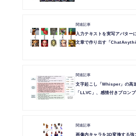
入力テキストを実写アバターに
文章で作り出す「ChatAny
文字起こし「Whisper」の高
「LLVC」、感情付きプロン
画像内キャラを3D変換する強力