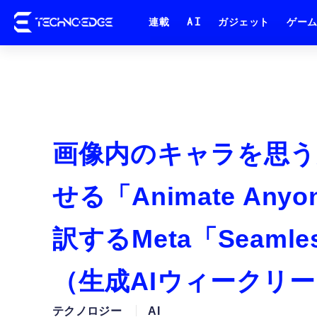
連載
AI
ガジェット
ゲー
画像内のキャラを思う
せる「Animate A
訳するMeta「Seam
（生成AIウィークリー
テクノロジー
AI