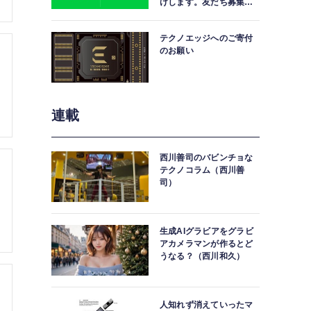
けします。友だち募集
中。
テクノエッジへのご寄付
のお願い
連載
西川善司のバビンチョな
テクノコラム（西川善
司）
生成AIグラビアをグラビ
アカメラマンが作るとど
うなる？（西川和久）
人知れず消えていったマ