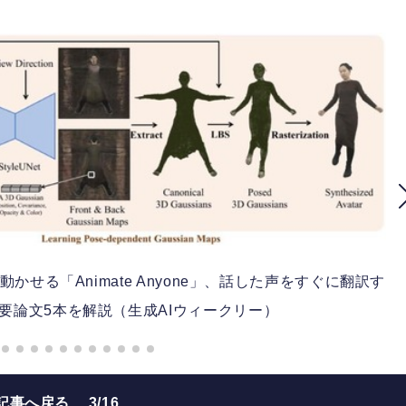
せる「Animate Anyone」、話した声をすぐに翻訳す
など重要論文5本を解説（生成AIウィークリー）
記事へ戻る
3/16