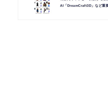
AI「DreamCraft3D」