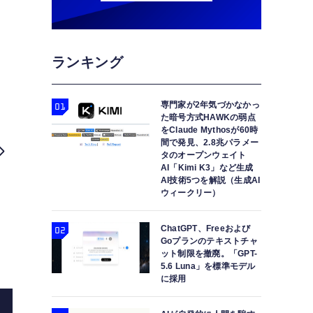
ランキング
専門家が2年気づかなかっ
た暗号方式HAWKの弱点
をClaude Mythosが60時
間で発見、2.8兆パラメー
タのオープンウェイト
AI「Kimi K3」など生成
AI技術5つを解説（生成AI
ウィークリー）
ChatGPT、Freeおよび
Goプランのテキストチャ
ット制限を撤廃。「GPT-
5.6 Luna」を標準モデル
に採用
画像内のキャラを思うがままに抜群の精度で動かせる「A
るMeta「Seamless」など重要