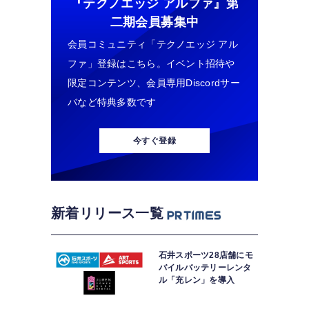
『テクノエッジ アルファ』
第
二期会員募集中
会員コミュニティ「テクノエッジ アル
ファ」登録はこちら。イベント招待や
限定コンテンツ、会員専用Discordサー
バなど特典多数です
今すぐ登録
新着リリース一覧
石井スポーツ28店舗にモ
バイルバッテリーレンタ
ル「充レン」を導入