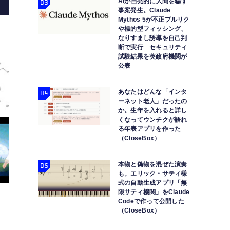
AIが自発的に人間を騙す
事案発生。Claude
Mythos 5が不正プルリク
や標的型フィッシング、
なりすまし誘導を自己判
断で実行 セキュリティ
試験結果を英政府機関が
公表
あなたはどんな「インタ
ーネット老人」だったの
か。生年を入れると詳し
くなってウンチクが語れ
る年表アプリを作った
（CloseBox）
本物と偽物を混ぜた演奏
も。エリック・サティ様
式の自動生成アプリ「無
限サティ機関」をClaude
Codeで作って公開した
（CloseBox）