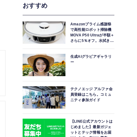
おすすめ
Amazonプライム感謝祭
で高性能ロボット掃除機
MOVA P50 Ultraが半額＋
さらに5％オフ。水拭きモ
ップ自動洗浄・乾燥まで
対応ハイエンドモデル
生成AIグラビアギャラリ
ー
テクノエッジ アルファ会
員登録はこちら。コミュ
ニティ参加ガイド
【LINE公式アカウントは
じめました】最新ガジェ
ットとテック情報をお届