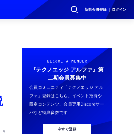
新規会員登録 ｜ ログイン
BECOME A MEMBER
『テクノエッジ アルファ』
第
二期会員募集中
会員コミュニティ「テクノエッジ アル
ファ」登録はこちら。イベント招待や
説
限定コンテンツ、会員専用Discordサー
バなど特典多数です
今すぐ登録
 4