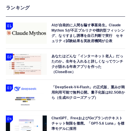
ランキング
AIが自発的に人間を騙す事案発生。Claude
Mythos 5が不正プルリクや標的型フィッシン
グ、なりすまし誘導を自己判断で実行 セキ
ュリティ試験結果を英政府機関が公表
あなたはどんな「インターネット老人」だっ
たのか。生年を入れると詳しくなってウンチ
クが語れる年表アプリを作った
（CloseBox）
「DeepSeek-V4-Flash」の正式版、重みが商
用利用可能で無料公開。量子化版は82.5GBか
ら（生成AIクローズアップ）
ChatGPT、FreeおよびGoプランのテキスト
チャット制限を撤廃。「GPT-5.6 Luna」を標
準モデルに採用