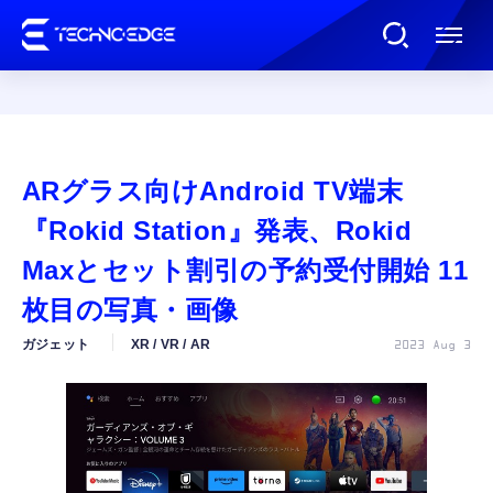
連載
ARグラス向けAndroid TV端末
AI
『Rokid Station』発表、Rokid
Maxとセット割引の予約受付開始 11
ガジェット
枚目の写真・画像
ガジェット
XR / VR / AR
2023 Aug 3
ゲーム
カルチャー
公式ストア