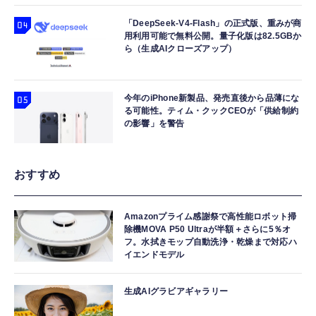
「DeepSeek-V4-Flash」の正式版、重みが商
用利用可能で無料公開。量子化版は82.5GBか
ら（生成AIクローズアップ）
今年のiPhone新製品、発売直後から品薄にな
る可能性。ティム・クックCEOが「供給制約
の影響」を警告
おすすめ
Amazonプライム感謝祭で高性能ロボット掃
除機MOVA P50 Ultraが半額＋さらに5％オ
フ。水拭きモップ自動洗浄・乾燥まで対応ハ
イエンドモデル
生成AIグラビアギャラリー