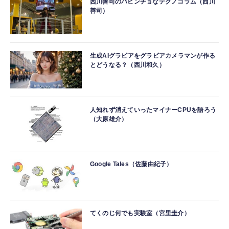
西川善司のバビンチョなテクノコラム（西川
善司）
生成AIグラビアをグラビアカメラマンが作る
とどうなる？（西川和久）
人知れず消えていったマイナーCPUを語ろう
（大原雄介）
Google Tales（佐藤由紀子）
てくのじ何でも実験室（宮里圭介）