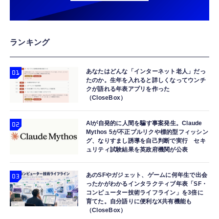
ランキング
あなたはどんな「インターネット老人」だっ
たのか。生年を入れると詳しくなってウンチ
クが語れる年表アプリを作った
（CloseBox）
AIが自発的に人間を騙す事案発生。Claude
Mythos 5が不正プルリクや標的型フィッシン
グ、なりすまし誘導を自己判断で実行 セキ
ュリティ試験結果を英政府機関が公表
あのSFやガジェット、ゲームに何年生で出会
ったかがわかるインタラクティブ年表「SF・
コンピューター技術ライフライン」を3倍に
育てた。自分語りに便利なX共有機能も
（CloseBox）