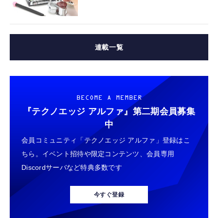
連載一覧
BECOME A MEMBER
『テクノエッジ アルファ』
第二期会員募集
中
会員コミュニティ「テクノエッジ アルファ」登録はこ
ちら。イベント招待や限定コンテンツ、会員専用
Discordサーバなど特典多数です
今すぐ登録