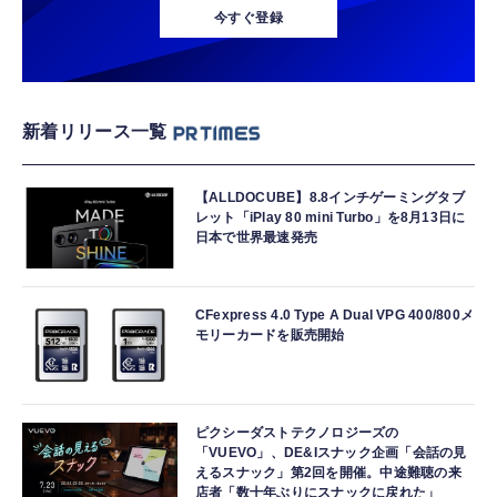
今すぐ登録
新着リリース一覧
【ALLDOCUBE】8.8インチゲーミングタブ
レット「iPlay 80 mini Turbo」を8月13日に
日本で世界最速発売
CFexpress 4.0 Type A Dual VPG 400/800メ
モリーカードを販売開始
ピクシーダストテクノロジーズの
「VUEVO」、DE&Iスナック企画「会話の見
えるスナック」第2回を開催。中途難聴の来
店者「数十年ぶりにスナックに戻れた」