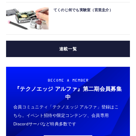
てくのじ何でも実験室（宮里圭介）
連載一覧
BECOME A MEMBER
『テクノエッジ アルファ』
第二期会員募集
中
会員コミュニティ「テクノエッジ アルファ」登録はこ
ちら。イベント招待や限定コンテンツ、会員専用
Discordサーバなど特典多数です