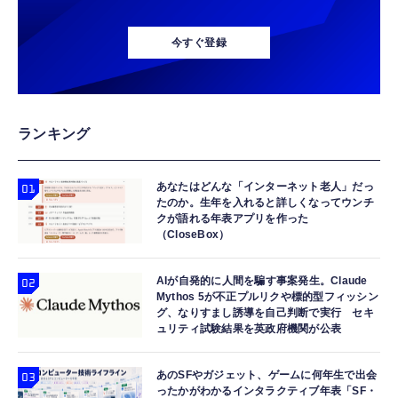
今すぐ登録
ランキング
あなたはどんな「インターネット老人」だっ
たのか。生年を入れると詳しくなってウンチ
クが語れる年表アプリを作った
（CloseBox）
AIが自発的に人間を騙す事案発生。Claude
Mythos 5が不正プルリクや標的型フィッシン
グ、なりすまし誘導を自己判断で実行 セキ
ュリティ試験結果を英政府機関が公表
あのSFやガジェット、ゲームに何年生で出会
ったかがわかるインタラクティブ年表「SF・