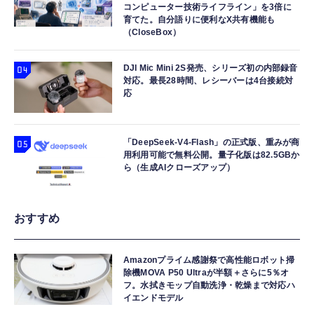
コンピューター技術ライフライン」を3倍に
育てた。自分語りに便利なX共有機能も
（CloseBox）
DJI Mic Mini 2S発売、シリーズ初の内部録音
対応。最長28時間、レシーバーは4台接続対
応
「DeepSeek-V4-Flash」の正式版、重みが商
用利用可能で無料公開。量子化版は82.5GBか
ら（生成AIクローズアップ）
おすすめ
Amazonプライム感謝祭で高性能ロボット掃
除機MOVA P50 Ultraが半額＋さらに5％オ
フ。水拭きモップ自動洗浄・乾燥まで対応ハ
イエンドモデル