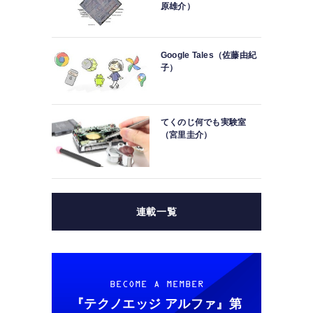
原雄介）
Google Tales（佐藤由紀
子）
てくのじ何でも実験室
（宮里圭介）
連載一覧
BECOME A MEMBER
『テクノエッジ アルファ』
第