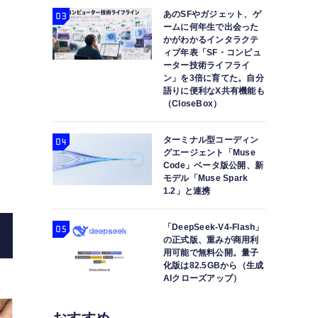
あのSFやガジェット、ゲ
ームに何年生で出会った
かがわかるインタラクテ
ィブ年表「SF・コンピュ
ーター技術ライフライ
ン」を3倍に育てた。自分
語りに便利なX共有機能も
（CloseBox）
ソニーWF-1000XM5レビュー「で、実際のとこ
ターミナル型コーディン
グエージェント「Muse
ヤホンの実力を探
Code」ベータ版公開、新
モデル「Muse Spark
1.2」と連携
「DeepSeek-V4-Flash」
の正式版、重みが商用利
用可能で無料公開。量子
化版は82.5GBから（生成
AIクローズアップ）