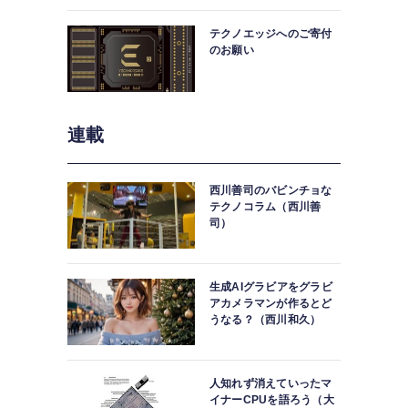
中。
テクノエッジへのご寄付
のお願い
連載
西川善司のバビンチョな
テクノコラム（西川善
司）
生成AIグラビアをグラビ
アカメラマンが作るとど
うなる？（西川和久）
人知れず消えていったマ
イナーCPUを語ろう（大