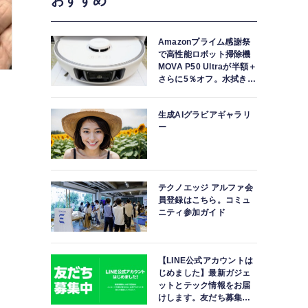
おすすめ
Amazonプライム感謝祭
で高性能ロボット掃除機
MOVA P50 Ultraが半額＋
さらに5％オフ。水拭きモ
ップ自動洗浄・乾燥まで
対応ハイエンドモデル
生成AIグラビアギャラリ
ー
テクノエッジ アルファ会
員登録はこちら。コミュ
ニティ参加ガイド
【LINE公式アカウントは
じめました】最新ガジェ
ットとテック情報をお届
けします。友だち募集