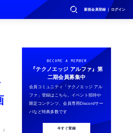
新規会員登録 ｜ ログイン
ろ
BECOME A MEMBER
『テクノエッジ アルファ』
第
二期会員募集中
ル
会員コミュニティ「テクノエッジ アル
ファ」登録はこちら。イベント招待や
画
限定コンテンツ、会員専用Discordサー
バなど特典多数です
今すぐ登録
 2