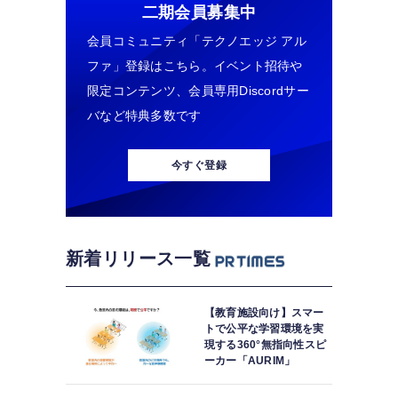
二期会員募集中
会員コミュニティ「テクノエッジ アル
ファ」登録はこちら。イベント招待や
限定コンテンツ、会員専用Discordサー
バなど特典多数です
今すぐ登録
新着リリース一覧
【教育施設向け】スマー
トで公平な学習環境を実
現する360°無指向性スピ
ーカー「AURIM」