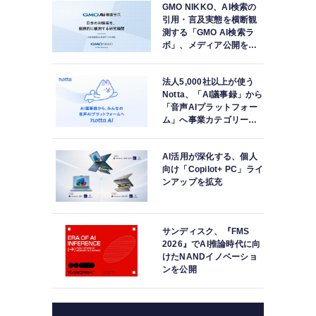
GMO NIKKO、AI検索の
引用・言及実態を横断観
測する「GMO AI検索ラ
ボ」、メディア公開を開
始
法人5,000社以上が使う
Notta、「AI議事録」から
「音声AIプラットフォー
ム」へ事業カテゴリーを
再定義
AI活用が深化する、個人
向け「Copilot+ PC」ライ
ンアップを拡充
サンディスク、『FMS
2026』でAI推論時代に向
けたNANDイノベーショ
ンを公開