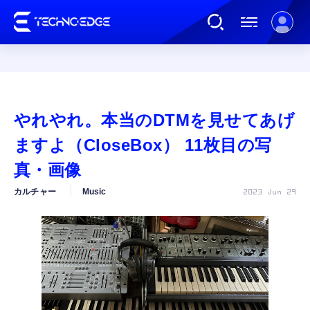
連載
やれやれ。本当のDTMを見せてあげ
AI
ますよ（CloseBox） 11枚目の写
真・画像
ガジェット
カルチャー
Music
2023 Jun 29
ゲーム
カルチャー
公式ストア