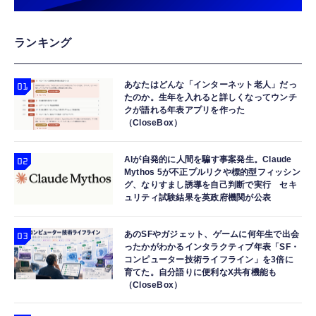
ランキング
あなたはどんな「インターネット老人」だっ
たのか。生年を入れると詳しくなってウンチ
クが語れる年表アプリを作った
（CloseBox）
AIが自発的に人間を騙す事案発生。Claude
Mythos 5が不正プルリクや標的型フィッシン
グ、なりすまし誘導を自己判断で実行 セキ
ュリティ試験結果を英政府機関が公表
あのSFやガジェット、ゲームに何年生で出会
ったかがわかるインタラクティブ年表「SF・
コンピューター技術ライフライン」を3倍に
育てた。自分語りに便利なX共有機能も
（CloseBox）