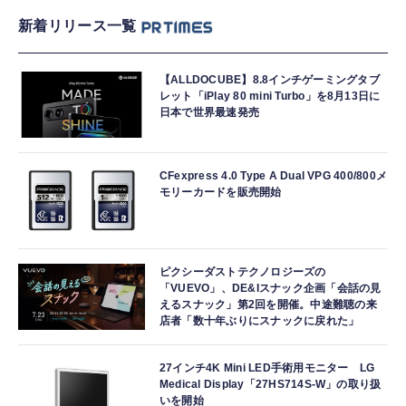
新着リリース一覧
【ALLDOCUBE】8.8インチゲーミングタブ
レット「iPlay 80 mini Turbo」を8月13日に
日本で世界最速発売
CFexpress 4.0 Type A Dual VPG 400/800メ
モリーカードを販売開始
ピクシーダストテクノロジーズの
「VUEVO」、DE&Iスナック企画「会話の見
えるスナック」第2回を開催。中途難聴の来
店者「数十年ぶりにスナックに戻れた」
27インチ4K Mini LED手術用モニター LG
Medical Display「27HS714S-W」の取り扱
いを開始