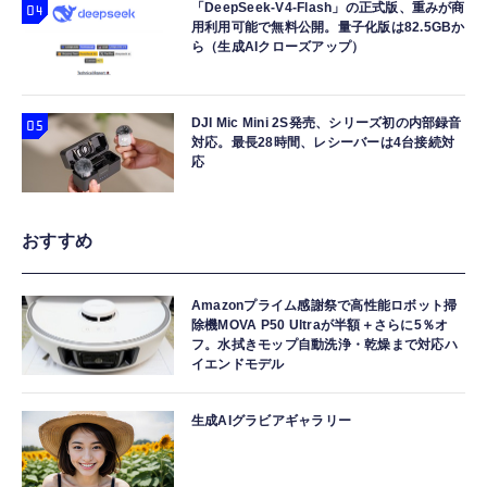
「DeepSeek-V4-Flash」の正式版、重みが商
用利用可能で無料公開。量子化版は82.5GBか
ら（生成AIクローズアップ）
DJI Mic Mini 2S発売、シリーズ初の内部録音
対応。最長28時間、レシーバーは4台接続対
応
おすすめ
Amazonプライム感謝祭で高性能ロボット掃
除機MOVA P50 Ultraが半額＋さらに5％オ
フ。水拭きモップ自動洗浄・乾燥まで対応ハ
イエンドモデル
生成AIグラビアギャラリー