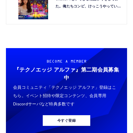
た。俺たちコンビ、けっこうやっていけ
るかも（CloseBox）
BECOME A MEMBER
『テクノエッジ アルファ』
第二期会員募集
中
会員コミュニティ「テクノエッジ アルファ」登録はこ
ちら。イベント招待や限定コンテンツ、会員専用
Discordサーバなど特典多数です
今すぐ登録