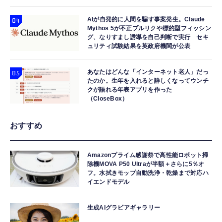
AIが自発的に人間を騙す事案発生。Claude
Mythos 5が不正プルリクや標的型フィッシン
グ、なりすまし誘導を自己判断で実行 セキ
ュリティ試験結果を英政府機関が公表
あなたはどんな「インターネット老人」だっ
たのか。生年を入れると詳しくなってウンチ
クが語れる年表アプリを作った
（CloseBox）
おすすめ
Amazonプライム感謝祭で高性能ロボット掃
除機MOVA P50 Ultraが半額＋さらに5％オ
フ。水拭きモップ自動洗浄・乾燥まで対応ハ
イエンドモデル
生成AIグラビアギャラリー