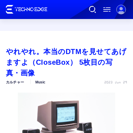
連載
やれやれ。本当のDTMを見せてあげ
AI
ますよ（CloseBox） 5枚目の写
真・画像
ガジェット
カルチャー
Music
2023 Jun 29
ゲーム
カルチャー
公式ストア