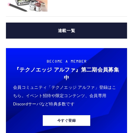
連載一覧
BECOME A MEMBER
『テクノエッジ アルファ』
第二期会員募集
中
会員コミュニティ「テクノエッジ アルファ」登録はこ
ちら。イベント招待や限定コンテンツ、会員専用
Discordサーバなど特典多数です
今すぐ登録