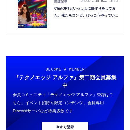
2023.1.30 Mon 10:30
ChatGPTといっしょに曲作りをしてみ
た。俺たちコンビ、けっこうやっていけ
るかも（CloseBox）
BECOME A MEMBER
『テクノエッジ アルファ』
第二期会員募集
中
会員コミュニティ「テクノエッジ アルファ」登録はこ
ちら。イベント招待や限定コンテンツ、会員専用
Discordサーバなど特典多数です
今すぐ登録