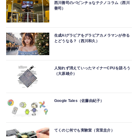
西川善司のバビンチョなテクノコラム（西川
善司）
生成AIグラビアをグラビアカメラマンが作る
とどうなる？（西川和久）
人知れず消えていったマイナーCPUを語ろう
（大原雄介）
Google Tales（佐藤由紀子）
てくのじ何でも実験室（宮里圭介）