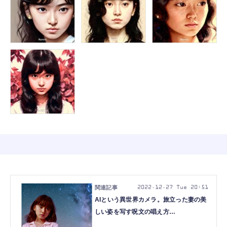
2022.12.27 Tue 20:51
AIという異世界カメラ。旅立った妻の美
しい姿を写す呪文の唱え方
（CloseBox）