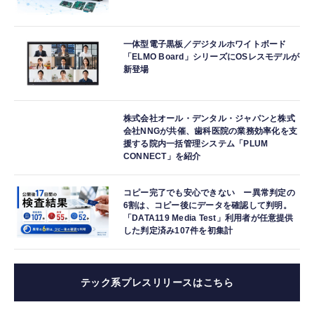
一体型電子黒板／デジタルホワイトボード
「ELMO Board」シリーズにOSレスモデルが
新登場
株式会社オール・デンタル・ジャパンと株式
会社NNGが共催、歯科医院の業務効率化を支
援する院内一括管理システム「PLUM
CONNECT」を紹介
コピー完了でも安心できない ー異常判定の
6割は、コピー後にデータを確認して判明。
「DATA119 Media Test」利用者が任意提供
した判定済み107件を初集計
テック系プレスリリースはこちら