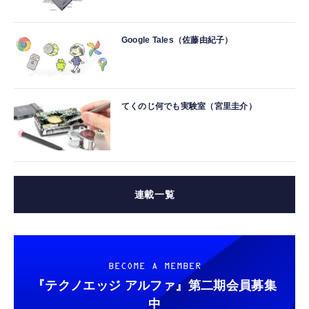
Google Tales（佐藤由紀子）
てくのじ何でも実験室（宮里圭介）
連載一覧
BECOME A MEMBER
『テクノエッジ アルファ』
第二期会員募集
中