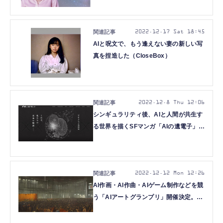
2022.12.17 Sat 18:45
AIと呪文で、もう逢えない妻の新しい写
真を捏造した（CloseBox）
2022.12.8 Thu 12:06
シンギュラリティ後、AIと人間が共生す
る世界を描くSFマンガ「AIの遺電子」が
動き出します。つまりTVアニメ化です
（CloseBox）
2022.12.12 Mon 12:26
AI作画・AI作曲・AIゲーム制作などを競
う「AIアートグランプリ」開催決定。グ
ランプリは10万円+RTX 4080マシン