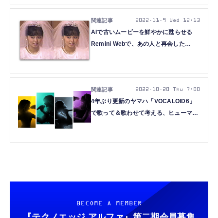
2022.11.9 Wed 12:13
AIで古いムービーを鮮やかに甦らせる
Remini Webで、あの人と再会した
（CloseBox）
2022.10.20 Thu 7:00
4年ぶり更新のヤマハ「VOCALOID6」
で歌って＆歌わせて考える、ヒューマン
ボイスとコンピュータ歌唱の境界
（CloseBox）
BECOME A MEMBER
『テクノエッジ アルファ』
第二期会員募集