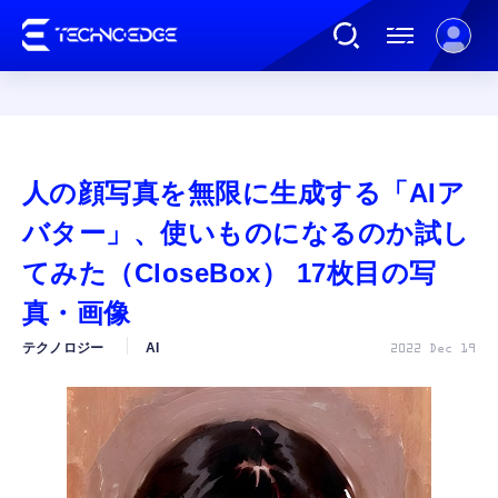
連載
人の顔写真を無限に生成する「AIア
AI
バター」、使いものになるのか試し
てみた（CloseBox） 17枚目の写
ガジェット
真・画像
テクノロジー
AI
2022 Dec 19
ゲーム
カルチャー
公式ストア