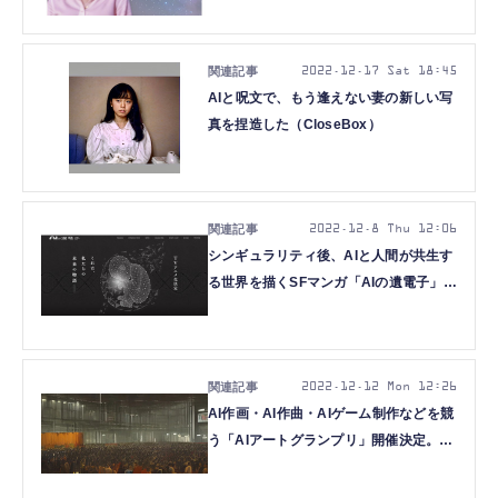
2022.12.17 Sat 18:45
AIと呪文で、もう逢えない妻の新しい写
真を捏造した（CloseBox）
2022.12.8 Thu 12:06
シンギュラリティ後、AIと人間が共生す
る世界を描くSFマンガ「AIの遺電子」が
動き出します。つまりTVアニメ化です
（CloseBox）
2022.12.12 Mon 12:26
AI作画・AI作曲・AIゲーム制作などを競
う「AIアートグランプリ」開催決定。グ
ランプリは10万円+RTX 4080マシン