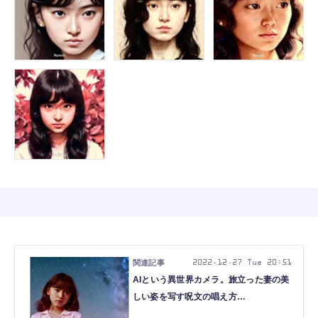
2022.12.27 Tue 20:51
AIという異世界カメラ。旅立った妻の美
しい姿を写す呪文の唱え方
（CloseBox）