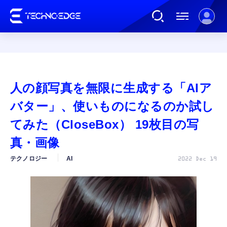
連載
人の顔写真を無限に生成する「AIア
AI
バター」、使いものになるのか試し
てみた（CloseBox） 19枚目の写
ガジェット
真・画像
テクノロジー
AI
2022 Dec 19
ゲーム
カルチャー
公式ストア