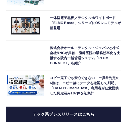
一体型電子黒板／デジタルホワイトボード
「ELMO Board」シリーズにOSレスモデルが
新登場
株式会社オール・デンタル・ジャパンと株式
会社NNGが共催、歯科医院の業務効率化を支
援する院内一括管理システム「PLUM
CONNECT」を紹介
コピー完了でも安心できない ー異常判定の
6割は、コピー後にデータを確認して判明。
「DATA119 Media Test」利用者が任意提供
した判定済み107件を初集計
テック系プレスリリースはこちら