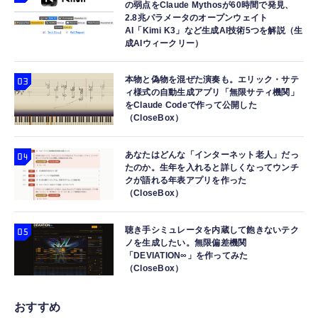
の弱点をClaude Mythosが60時間で発見、
2.8兆パラメータのオープンウェイト
AI「Kimi K3」など生成AI技術5つを解説（生
成AIウィークリー）
本物と偽物を混ぜた演奏も。エリック・サテ
ィ様式の自動生成アプリ「無限サティ機関」
をClaude Codeで作って公開した
（CloseBox）
あなたはどんな「インターネット老人」だっ
たのか。生年を入れると詳しくなってウンチ
クが語れる年表アプリを作った
（CloseBox）
聴き手シミュレータを内蔵して飽きないテク
ノを生成したい。無限偏差機関
「DEVIATION∞」を作ってみた
（CloseBox）
おすすめ