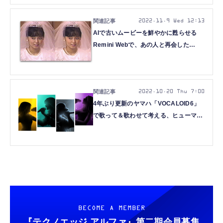
2022.11.9 Wed 12:13
AIで古いムービーを鮮やかに甦らせる
Remini Webで、あの人と再会した
（CloseBox）
2022.10.20 Thu 7:00
4年ぶり更新のヤマハ「VOCALOID6」
で歌って＆歌わせて考える、ヒューマン
ボイスとコンピュータ歌唱の境界
（CloseBox）
BECOME A MEMBER
『テクノエッジ アルファ』
第二期会員募集