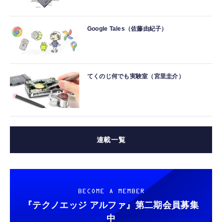
Google Tales（佐藤由紀子）
てくのじ何でも実験室（宮里圭介）
連載一覧
BECOME A MEMBER
『テクノエッジ アルファ』
第二期会員募集
中