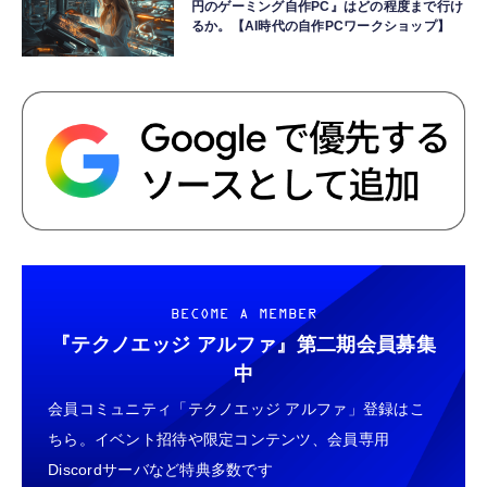
円のゲーミング自作PC』はどの程度まで行け
るか。【AI時代の自作PCワークショップ】
BECOME A MEMBER
『テクノエッジ アルファ』
第二期会員募集
中
会員コミュニティ「テクノエッジ アルファ」登録はこ
ちら。イベント招待や限定コンテンツ、会員専用
Discordサーバなど特典多数です