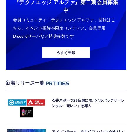
『テクノエッジ アルファ』
第二期会員募集
中
会員コミュニティ「テクノエッジ アルファ」登録はこ
ちら。イベント招待や限定コンテンツ、会員専用
Discordサーバなど特典多数です
今すぐ登録
新着リリース一覧
石井スポーツ28店舗にモバイルバッテリーレ
ンタル「充レン」を導入
アドバンテック、次世代フィジカルAI向けエ