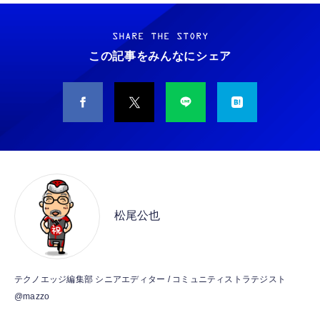
Grithope イヤホン タイプC【2026新モデル
霊界コミュニケーションロボット BAKETAN
耐久性】 有線イヤホン マイク付き HiFi音質
WARASHI ばけたん ワラシ 改 KAI
ノイズ低減 重低音 遅延なし
SHARE THE STORY
￥5,400
この記事をみんなにシェア
￥949
CASIO Moflin(モフリン）シルバー PE-
タイプc 寝ホンイヤホン 寝ホン type-c 有線
M10SR AIペット（コミュニケーションロボッ
睡眠用イヤホン 【音質強化バージョン
ト）
iPhone 15/16/17対応】横向きに寝ると耳が圧
迫されない ソフトシリコンで柔らかい 超軽量
￥53,900
￥2,199
超小型 外部ノイズ遮断 音質良い リモコン マ
イク付き 安眠 仕事 勉強 通勤通学最適（黑-
CASIO Moflin(モフリン）ゴールドPE-
typec）
Lightning to 3.5mm イヤホンジャック 変換
M10GD AIペット（コミュニケーションロボ
MFi認証 【ハイレゾ音質】 内蔵DAC 遅延な
ット）
松尾公也
し 48ビット/96KHz 音量調節対応
￥53,900
￥999
霊界コミュニケーションロボット BAKETAN
【HIFI音質】iphone イヤホンジャック ライ
テクノエッジ編集部 シニアエディター / コミュニティストラテジスト
WARASHI ばけたん ワラシ 桃 MOMO
トニング イヤホン 変換 MFI認証 4極 内蔵
@mazzo
DAC 遅延なし 音量調節/音楽
￥5,400