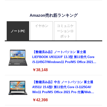
Amazon売れ筋ランキング
イヤホン
コミュニケ
ノートPC
ーションロ
ボット
【整備済み品】ノートパソコン 富士通
LIEFBOOK U9311X/F 13.3型 第11世代 Core
i5-1145G7/Windows11 Pro/MS Office 2021搭
載/Webカメラ/Wifi・Bluetooth・HDMI・
￥38,148
Type-C/360度回転対応/有線静音マウス付
属/180日保証(タッチスクリーン/メモリ
8GB,SSD256GB)
【整備済み品】中古 ノートパソコン 富士通
A5511/ 15.6型/ 第11世代 Core i3-1125G4//
Win11 Pro/MS Office 2021 Pro 付属/Webカ
メラ/DVD/豊富な接続端子 (HDMI, VGA, USB
￥42,398
3.0)/ 有線静音マウス付属/ 180日保証（メモリ