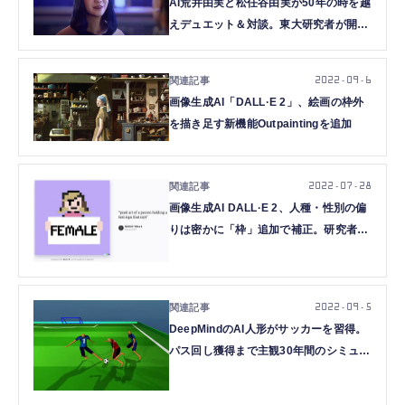
AI荒井由実と松任谷由実が50年の時を越
えデュエット＆対談。東大研究者が開発
した技術の向かう先
2022.09.6
画像生成AI「DALL·E 2」、絵画の枠外
を描き足す新機能Outpaintingを追加
2022.07.28
画像生成AI DALL·E 2、人種・性別の偏
りは密かに「枠」追加で補正。研究者の
ハックで発覚
2022.09.5
DeepMindのAI人形がサッカーを習得。
パス回し獲得まで主観30年間のシミュレ
ーション試合