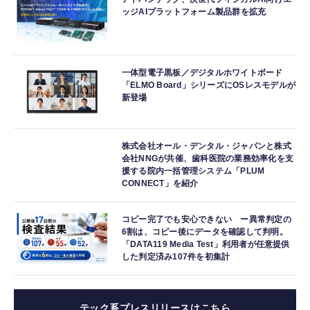
ッジAIプラットフォーム製品群を拡充
一体型電子黒板／デジタルホワイトボード
「ELMO Board」シリーズにOSレスモデルが
新登場
株式会社オール・デンタル・ジャパンと株式
会社NNGが共催、歯科医院の業務効率化を支
援する院内一括管理システム「PLUM
CONNECT」を紹介
コピー完了でも安心できない ー異常判定の
6割は、コピー後にデータを確認して判明。
「DATA119 Media Test」利用者が任意提供
した判定済み107件を初集計
テック系プレスリリースはこちら