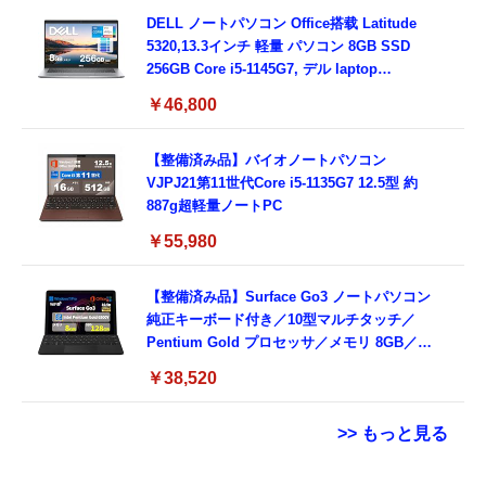
16GB,SSD512GB）
DELL ノートパソコン Office搭载 Latitude
5320,13.3インチ 軽量 パソコン 8GB SSD
256GB Core i5-1145G7, デル laptop
windows 11,中古 ノートPC 日本語キーボー
￥46,800
ド付き (整備済み品)
【整備済み品】バイオノートパソコン
VJPJ21第11世代Core i5-1135G7 12.5型 約
887g超軽量ノートPC
￥55,980
【整備済み品】Surface Go3 ノートパソコン
純正キーボード付き／10型マルチタッチ／
Pentium Gold プロセッサ／メモリ 8GB／
SSD 128GB／Windows11 Office／WiFi-6
￥38,520
Bluetooth5.0／USB-C／1080p顔認証カメラ
>> もっと見る