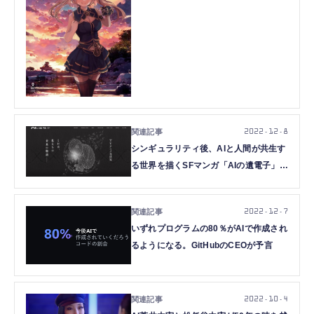
ーティスト、852話さんが考えているこ
と
2022.12.8
シンギュラリティ後、AIと人間が共生す
る世界を描くSFマンガ「AIの遺電子」が
動き出します。つまりTVアニメ化です
（CloseBox）
2022.12.7
いずれプログラムの80％がAIで作成され
るようになる。GitHubのCEOが予言
2022.10.4