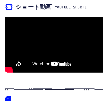
￥999
ショート動画
【ペットロボット 】lopeto AI robot チャー
寝ホン 睡眠用イヤホン 寝ながら 痛くない 超
ジングベース付き ロペット 充電ベース付き
軽量2.8g ASMR推薦 ワイヤレス
感情成長型 AI搭載 ペットロボット コミュニ
Bluetooth6.1 柔軟性高 安眠 仕事 ブルー
ケーションロボット 性格育成 会話 ジェスチ
￥55,782
ャー認識 タッチセンサー ペット級ファー あ
￥2,682
たたかな触り心地 着せ替え可能 アプリ連携
Gemini
AI