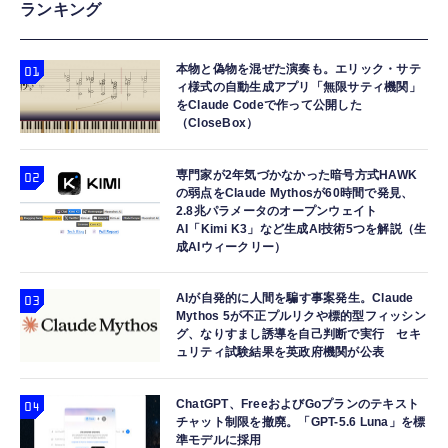
ランキング
本物と偽物を混ぜた演奏も。エリック・サテ
ィ様式の自動生成アプリ「無限サティ機関」
をClaude Codeで作って公開した
（CloseBox）
専門家が2年気づかなかった暗号方式HAWK
の弱点をClaude Mythosが60時間で発見、
2.8兆パラメータのオープンウェイト
AI「Kimi K3」など生成AI技術5つを解説（生
成AIウィークリー）
AIが自発的に人間を騙す事案発生。Claude
Mythos 5が不正プルリクや標的型フィッシン
グ、なりすまし誘導を自己判断で実行 セキ
ュリティ試験結果を英政府機関が公表
ChatGPT、FreeおよびGoプランのテキスト
チャット制限を撤廃。「GPT-5.6 Luna」を標
準モデルに採用