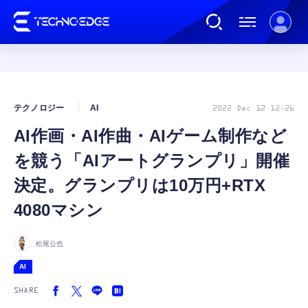
連載
テクノロジー
AI
2022 Dec 12 12:26
AI作画・AI作曲・AIゲーム制作など
AI
を競う「AIアートグランプリ」開催
ガジェット
決定。グランプリは10万円+RTX
4080マシン
ゲーム
松尾公也
カルチャー
AI
SHARE
公式ストア