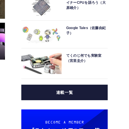
イナーCPUを語ろう（大
原雄介）
Google Tales（佐藤由紀
子）
てくのじ何でも実験室
（宮里圭介）
連載一覧
BECOME A MEMBER