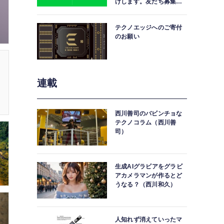
けします。友だち募集
中。
テクノエッジへのご寄付
のお願い
連載
西川善司のバビンチョな
テクノコラム（西川善
司）
生成AIグラビアをグラビ
アカメラマンが作るとど
うなる？（西川和久）
人知れず消えていったマ