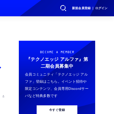
新規会員登録 ｜ ログイン
BECOME A MEMBER
『テクノエッジ アルファ』
第
二期会員募集中
ど
会員コミュニティ「テクノエッジ アル
ファ」登録はこちら。イベント招待や
限定コンテンツ、会員専用Discordサー
バなど特典多数です
 8
今すぐ登録