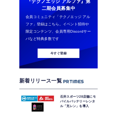
『テクノエッジ アルファ』
第
二期会員募集中
会員コミュニティ「テクノエッジ アル
ファ」登録はこちら。イベント招待や
限定コンテンツ、会員専用Discordサー
バなど特典多数です
今すぐ登録
新着リリース一覧
石井スポーツ28店舗にモ
バイルバッテリーレンタ
ル「充レン」を導入