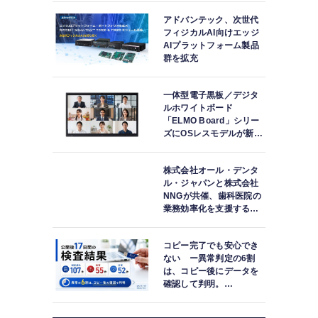
アドバンテック、次世代
フィジカルAI向けエッジ
AIプラットフォーム製品
群を拡充
一体型電子黒板／デジタ
ルホワイトボード
「ELMO Board」シリー
ズにOSレスモデルが新登
場
株式会社オール・デンタ
ル・ジャパンと株式会社
NNGが共催、歯科医院の
業務効率化を支援する院
内一括管理システム
「PLUM CONNECT」を
コピー完了でも安心でき
紹介
ない ー異常判定の6割
は、コピー後にデータを
確認して判明。
「DATA119 Media
Test」利用者が任意提供