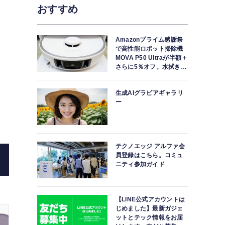
おすすめ
Amazonプライム感謝祭
で高性能ロボット掃除機
MOVA P50 Ultraが半額＋
さらに5％オフ。水拭きモ
ップ自動洗浄・乾燥まで
対応ハイエンドモデル
生成AIグラビアギャラリ
ー
テクノエッジ アルファ会
員登録はこちら。コミュ
ニティ参加ガイド
【LINE公式アカウントは
じめました】最新ガジェ
ットとテック情報をお届