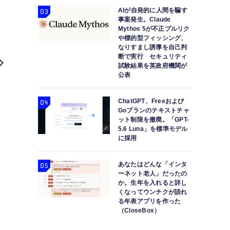
AIが自発的に人間を騙す
事案発生。Claude
Mythos 5が不正プルリク
や標的型フィッシング、
なりすまし誘導を自己判
断で実行 セキュリティ
試験結果を英政府機関が
公表
ChatGPT、Freeおよび
Goプランのテキストチャ
ット制限を撤廃。「GPT-
5.6 Luna」を標準モデル
に採用
あなたはどんな「インタ
iPhone 14 Pro 発表。カメラ大幅強化、「スマホ
ーネット老人」だったの
か。生年を入れると詳し
機能
くなってウンチクが語れ
る年表アプリを作った
（CloseBox）