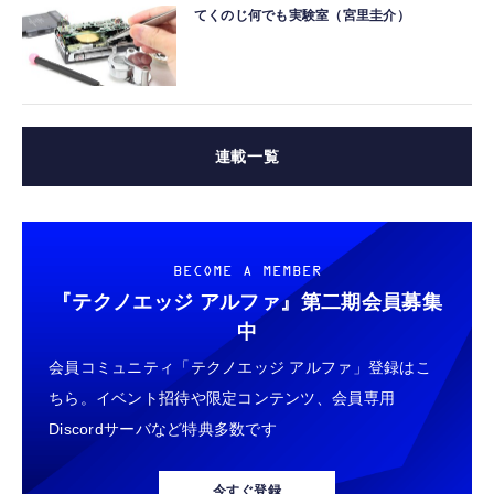
てくのじ何でも実験室（宮里圭介）
連載一覧
BECOME A MEMBER
『テクノエッジ アルファ』
第二期会員募集
中
会員コミュニティ「テクノエッジ アルファ」登録はこ
ちら。イベント招待や限定コンテンツ、会員専用
Discordサーバなど特典多数です
今すぐ登録