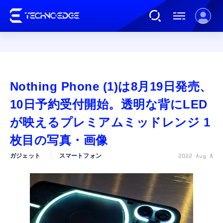
連載
Nothing Phone (1)は8月19日発売、
AI
10日予約受付開始。透明な背にLED
が映えるプレミアムミッドレンジ 1
ガジェット
枚目の写真・画像
ガジェット
スマートフォン
2022 Aug 8
ゲーム
カルチャー
公式ストア