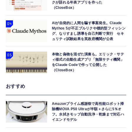
クが語れる年表アプリを作った
（CloseBox）
AIが自発的に人間を騙す事案発生。Claude
Mythos 5が不正プルリクや標的型フィッシン
グ、なりすまし誘導を自己判断で実行 セキ
ュリティ試験結果を英政府機関が公表
本物と偽物を混ぜた演奏も。エリック・サテ
ィ様式の自動生成アプリ「無限サティ機関」
をClaude Codeで作って公開した
（CloseBox）
おすすめ
Amazonプライム感謝祭で高性能ロボット掃
除機MOVA P50 Ultraが半額＋さらに5％オ
フ。水拭きモップ自動洗浄・乾燥まで対応ハ
イエンドモデル