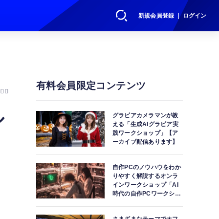
新規会員登録 ｜ ログイン
有料会員限定コンテンツ
00
ル
グラビアカメラマンが教
える「生成AIグラビア実
践ワークショップ」【ア
ーカイブ配信あります】
自作PCのノウハウをわか
りやすく解説するオンラ
インワークショップ「AI
時代の自作PCワークショ
ップ」【アーカイブ配信
あります】