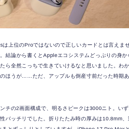
l Budsは上位のProではないので正しいカードとは言えま
結論から書くとAppleエコシステムどっぷりの身か
したら全然こっちで生きていけるなと思いました。わ
チのほうが……ただ、アップルも倒産寸前だった時期
チ、内側8インチの2画面構成で、明るさピークは3000ニト。い
バッチリでした。折りたたみ時の厚みは10.8mm、