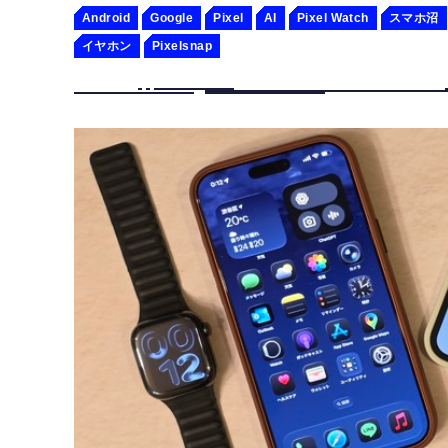
Android
Google
Pixel
AI
Pixel Watch
スマホ沼
イヤホン
Pixelsnap