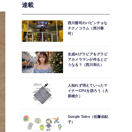
連載
西川善司のバビンチョな
テクノコラム（西川善
司）
生成AIグラビアをグラビ
アカメラマンが作るとど
うなる？（西川和久）
人知れず消えていったマ
イナーCPUを語ろう（大
原雄介）
Google Tales（佐藤由紀
子）