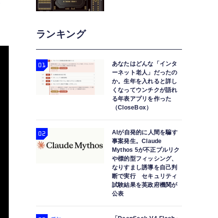
と
ランキング
あなたはどんな「インタ
ーネット老人」だったの
か。生年を入れると詳し
くなってウンチクが語れ
る年表アプリを作った
（CloseBox）
AIが自発的に人間を騙す
事案発生。Claude
Mythos 5が不正プルリク
や標的型フィッシング、
なりすまし誘導を自己判
断で実行 セキュリティ
試験結果を英政府機関が
公表