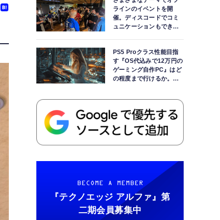
さまざまなテーマでオフ
ラインのイベントを開
催。ディスコードでコミ
ュニケーションもできま
す
PS5 Proクラス性能目指
す『OS代込みで12万円の
ゲーミング自作PC』はど
の程度まで行けるか。
【AI時代の自作PCワーク
ショップ】
BECOME A MEMBER
『テクノエッジ アルファ』
第
二期会員募集中