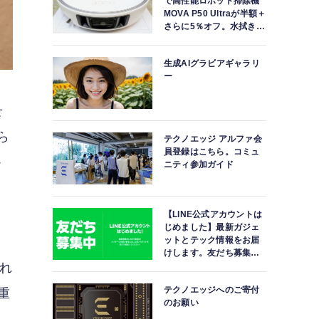
で高性能ロボット掃除機
MOVA P50 Ultraが半額＋
さらに5％オフ。水拭きモ
ップ自動洗浄・乾燥まで
対応ハイエンドモデル
生成AIグラビアギャラリ
ー
せ
ら
テクノエッジ アルファ会
員登録はこちら。コミュ
か
ニティ参加ガイド
あ
【LINE公式アカウントは
じめました】最新ガジェ
ットとテック情報をお届
けします。友だち募集
中。
ずれ
テクノエッジへのご寄付
重
のお願い