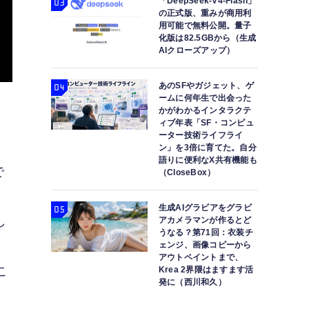
「DeepSeek-V4-Flash」
の正式版、重みが商用利
用可能で無料公開。量子
化版は82.5GBから（生成
AIクローズアップ）
あのSFやガジェット、ゲ
ームに何年生で出会った
かがわかるインタラクテ
ィブ年表「SF・コンピュ
ーター技術ライフライ
ン」を3倍に育てた。自分
語りに便利なX共有機能も
で
（CloseBox）
メ
生成AIグラビアをグラビ
し
アカメラマンが作るとど
うなる？第71回：衣装チ
ェンジ、画像コピーから
アウトペイントまで、
こ
Krea 2界隈はますます活
発に（西川和久）