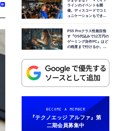
さまざまなテーマでオフ
ラインのイベントを開
催。ディスコードでコミ
ュニケーションもできま
す
PS5 Proクラス性能目指
す『OS代込みで12万円の
ゲーミング自作PC』はど
の程度まで行けるか。
【AI時代の自作PCワーク
ショップ】
BECOME A MEMBER
『テクノエッジ アルファ』
第
二期会員募集中