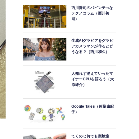
西川善司のバビンチョな
テクノコラム（西川善
司）
生成AIグラビアをグラビ
アカメラマンが作るとど
うなる？（西川和久）
人知れず消えていったマ
イナーCPUを語ろう（大
原雄介）
Google Tales（佐藤由紀
子）
てくのじ何でも実験室