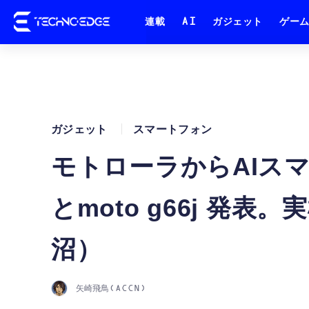
連載
AI
ガジェット
ゲー
ガジェット
スマートフォン
モトローラからAIスマホ mo
とmoto g66j 発
沼）
矢崎飛鳥(ACCN)