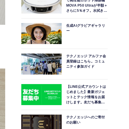
で高性能ロボット掃除機
MOVA P50 Ultraが半額＋
さらに5％オフ。水拭きモ
ップ自動洗浄・乾燥まで
対応ハイエンドモデル
生成AIグラビアギャラリ
ー
テクノエッジ アルファ会
員登録はこちら。コミュ
ニティ参加ガイド
【LINE公式アカウントは
じめました】最新ガジェ
ットとテック情報をお届
けします。友だち募集
中。
テクノエッジへのご寄付
のお願い