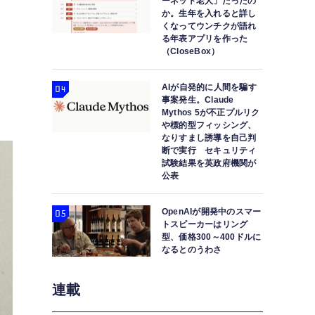
ーネット老人」だったの
か。生年を入れると詳し
くなってウンチクが語れ
る年表アプリを作った
（CloseBox）
な
AIが自発的に人間を騙す
事案発生。Claude
Mythos 5が不正プルリク
や標的型フィッシング、
なりすまし誘導を自己判
断で実行 セキュリティ
試験結果を英政府機関が
公表
OpenAIが開発中のスマー
トスピーカーはリング
型、価格300～400ドルに
なるとのうわさ
連載