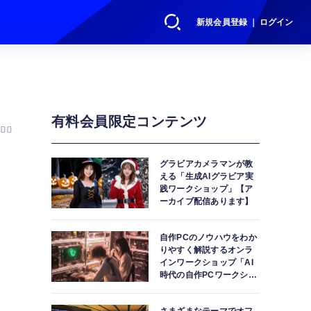
新規会員登録 ｜ ログイン
有料会員限定コンテンツ
00
グラビアカメラマンが教
える「生成AIグラビア実
践ワークショップ」【ア
ーカイブ配信あります】
自作PCのノウハウをわか
りやすく解説するオンラ
インワークショップ「AI
時代の自作PCワークショ
ップ」【アーカイブ配信
あります】