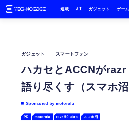
連載
AI
ガジェット
ゲー
ガジェット
スマートフォン
ハカセとACCNがrazr
語り尽くす（スマホ沼
motorola
motorola
razr 50 ultra
スマホ沼