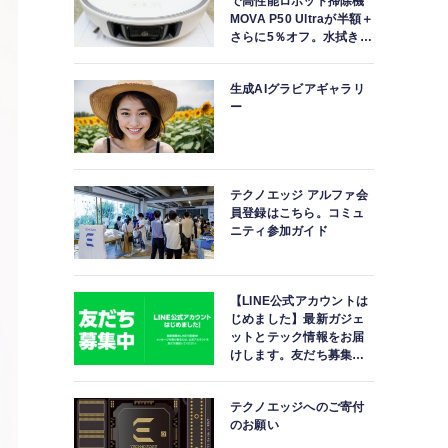
で高性能ロボット掃除機
MOVA P50 Ultraが半額＋
さらに5％オフ。水拭きモ
ップ自動洗浄・乾燥まで
対応ハイエンドモデル
生成AIグラビアギャラリ
ー
テクノエッジ アルファ会
員登録はこちら。コミュ
ニティ参加ガイド
【LINE公式アカウントは
じめました】最新ガジェ
ットとテック情報をお届
けします。友だち募集
中。
テクノエッジへのご寄付
のお願い