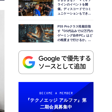
さまざまなテーマでオフ
ラインのイベントを開
催。ディスコードでコミ
ュニケーションもできま
す
PS5 Proクラス性能目指
す『OS代込みで12万円の
ゲーミング自作PC』はど
の程度まで行けるか。
【AI時代の自作PCワーク
ショップ】
BECOME A MEMBER
『テクノエッジ アルファ』
第
二期会員募集中