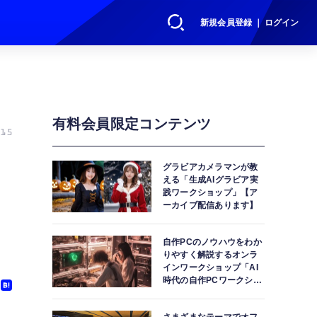
新規会員登録 ｜ ログイン
有料会員限定コンテンツ
15
グラビアカメラマンが教
える「生成AIグラビア実
践ワークショップ」【ア
ーカイブ配信あります】
自作PCのノウハウをわか
りやすく解説するオンラ
インワークショップ「AI
時代の自作PCワークショ
ップ」【アーカイブ配信
あります】