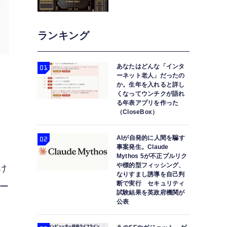
ランキング
あなたはどんな「インタ
ーネット老人」だったの
か。生年を入れると詳し
くなってウンチクが語れ
る年表アプリを作った
ク
（CloseBox）
AIが自発的に人間を騙す
事案発生。Claude
Mythos 5が不正プルリク
や標的型フィッシング、
け
なりすまし誘導を自己判
断で実行 セキュリティ
ロー
試験結果を英政府機関が
公表