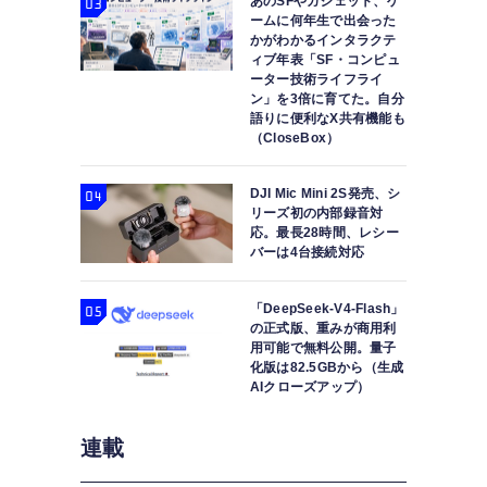
あのSFやガジェット、ゲ
ームに何年生で出会った
かがわかるインタラクテ
ィブ年表「SF・コンピュ
ーター技術ライフライ
ン」を3倍に育てた。自分
語りに便利なX共有機能も
（CloseBox）
DJI Mic Mini 2S発売、シ
リーズ初の内部録音対
応。最長28時間、レシー
バーは4台接続対応
「DeepSeek-V4-Flash」
の正式版、重みが商用利
用可能で無料公開。量子
化版は82.5GBから（生成
AIクローズアップ）
連載