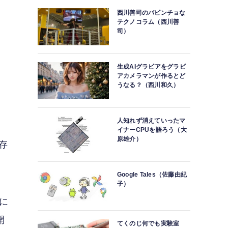
西川善司のバビンチョな
テクノコラム（西川善
司）
生成AIグラビアをグラビ
、
アカメラマンが作るとど
うなる？（西川和久）
っ
人知れず消えていったマ
イナーCPUを語ろう（大
原雄介）
い存
Google Tales（佐藤由紀
子）
チに
開
てくのじ何でも実験室