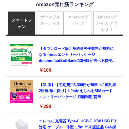
Amazon売れ筋ランキング
ポータブル
Amazonデ
Amazonデ
スマートフ
オーディオ
バイス
バイス アク
ォン
セサリ
【ダウンロード版】契約事務手数料が無料に
なるmineoエントリーパッケージ
docomo/au/SoftBankの3回線が選べる格安
SIMカード【Amazon.co.jp限定】
￥100
【DL版】【初期費用3,300円が無料 ※1契約者
2回線/年に限り】IIJmioえらべるSIMカード
エントリーパッケージ 月額利用(音声
SIM/SMS)[ドコモ・au回線]・(データ/eSIM/
￥290
プリペイド)[ドコモ回線]IM-B327
エレコム 充電器 Type-C USB-C 20W USB PD
対応 ケーブル一体型 1.5m PSE認証品 GaN採