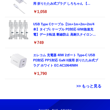
用 折りたたみ式プラグ しろちゃん 【
iPhone16 15 等対応】 EC-AC6920WF
￥1,058
USB Type Cケーブル【1m+1m+2m+2m/4
本】タイプc ケーブル PD対応 60W急速充
電】データ転送 断線防止 高耐久ナイロン
iPhone 17/iPhone 16 /iPhone 15 /
￥749
MacBook、iPad Pro/Air、Galaxy、Sony、
Pixel Type C機種対応
エレコム 充電器 40W 2ポート Type-C USB
PD対応 PPS対応 GaN II採用 折りたたみ式プ
ラグ ホワイト EC-AC10640WH
￥1,790
>> もっと見る
エレコム 充電器 Type-C USB-C 20W USB PD
【New】Amazon Fire TV Stick HD | 手軽に
12cm HDMI延長ケーブル Fire TV Stick対応
対応 ケーブル一体型 1.5m PSE認証品 GaN採
ストリーミングをはじめよう | ストリーミン
オス-メス アダプター