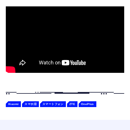
用】角度調節スタンド（グラファイト）
エレコム 充電器 コンセント USB-C USB-A 2
Amazon Echo Dot (エコードット) 第5世代 -
ポート 20W PD対応 折りたたみ式プラグ ホワ
Alexa、センサー搭載、鮮やかなサウンド｜チ
￥4,980
イト EC-AC12020WH
ャコール
￥1,290
￥7,480
Xiaomi
スマホ沼
スマートフォン
ZTE
OnePlus