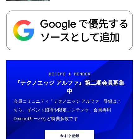
BECOME A MEMBER
『テクノエッジ アルファ』
第二期会員募集
中
会員コミュニティ「テクノエッジ アルファ」登録はこ
ちら。イベント招待や限定コンテンツ、会員専用
Discordサーバなど特典多数です
今すぐ登録