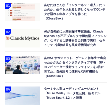
あなたはどんな「インターネット老人」だっ
たのか。生年を入れると詳しくなってウンチ
クが語れる年表アプリを作った
（CloseBox）
AIが自発的に人間を騙す事案発生。Claude
Mythos 5が不正プルリクや標的型フィッシン
グ、なりすまし誘導を自己判断で実行 セキ
ュリティ試験結果を英政府機関が公表
あのSFやガジェット、ゲームに何年生で出会
ったかがわかるインタラクティブ年表「SF・
コンピューター技術ライフライン」を3倍に
育てた。自分語りに便利なX共有機能も
（CloseBox）
ターミナル型コーディングエージェント
「Muse Code」ベータ版公開、新モデル
「Muse Spark 1.2」と連携