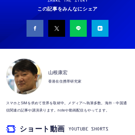
用 折りたたみ式プラグ しろちゃん 【
グメディアプレイヤー
SHARE THE STORY
￥880
iPhone16 15 等対応】 EC-AC6920WF
この記事をみんなにシェア
￥1,058
￥6,980
Amazon micro-USB イーサネットアダプタ
エレコム 充電器 Type-C USB-C 20W USB PD
【New】Amazon Fire TV Stick HD | 手軽に
ー
対応 1ポート PSE認証品 GaN採用 折りたた
ストリーミングをはじめよう | ストリーミン
み式プラグ ホワイト 【 iPhone16 15 等対
グメディアプレイヤー
￥1,780
応】 EC-AC6820WH
￥790
￥6,980
Amazon 5W USB 充電器
エレコム 充電器 45W 2ポート Type-C USB-A
Amazon Fire TV Stick 4K Select | 4Kの高画
USB PD対応 PPS対応 GaN II採用 折りたた
質ストリーミング | ストリーミングメディア
山根康宏
￥1,980
み式プラグ ホワイト EC-AC11045WH
プレイヤー
香港在住携帯研究家
￥1,990
￥7,980
Amazon純正 USBタイプCケーブル (ブラッ
エレコム 充電器 30W Type-C 2ポート USB
Amazon Fire TV Stick 4K Plus | 映画館のよ
ク)
スマホとSIMを求めて世界を取材中。メディアへ執筆多数。海外・中国通
PD対応 スイング式プラグ PPS対応 ホワイト
うな4K体験 | ストリーミングメディアプレイ
信関連の記事や講演承ります。noteや動画配信もやってます。
￥1,180
【iPhone 16 15 等対応】 EC-AC9430WH
ヤー
￥1,690
￥9,980
ショート動画
【Amazon Echo Show 8 & 11 (2025年発売)