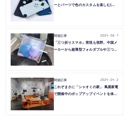
ーとパーツで色のカスタムを楽しむ(山
根康宏）
2024.08.7
「三つ折りスマホ」実現も視野。中国メ
ーカーから超薄型フォルダブルや三つ折
りモックアップ(山根康宏)
2024.04.2
これぞまさに「シャオミの家」 蔦屋家電
で開催中のポップアップイベントを体験
してきた（山根康宏）