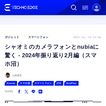
連載
ガジェット
スマートフォン
2024 Dec 13 15:06
シャオミのカメラフォンとnubiaに
AI
驚く - 2024年振り返り2月編（スマ
ガジェット
ホ沼）
ゲーム
山根康宏
Xiaomi
スマホ沼
スマートフォン
ZTE
OnePlus
カルチャー
SHARE
公式ストア