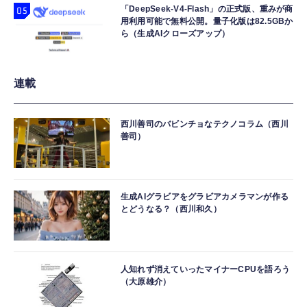
「DeepSeek-V4-Flash」の正式版、重みが商
用利用可能で無料公開。量子化版は82.5GBか
ら（生成AIクローズアップ）
連載
西川善司のバビンチョなテクノコラム（西川
善司）
生成AIグラビアをグラビアカメラマンが作る
とどうなる？（西川和久）
人知れず消えていったマイナーCPUを語ろう
（大原雄介）