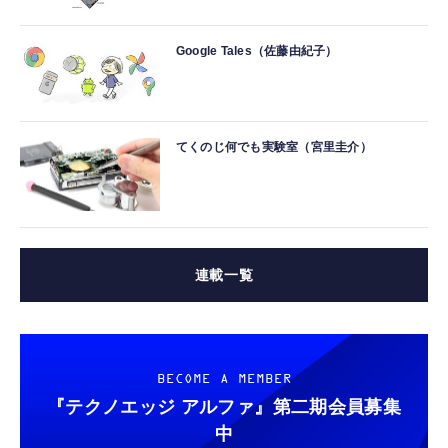
Google Tales（佐藤由紀子）
てくのじ何でも実験室（宮里圭介）
連載一覧
BECOME A MEMBER
『テクノエッジ アルファ』
第二期会員募集
中