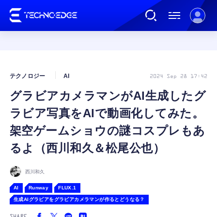
連載
テクノロジー
AI
2024 Sep 28 17:42
グラビアカメラマンがAI生成したグ
AI
ラビア写真をAIで動画化してみた。
ガジェット
架空ゲームショウの謎コスプレもあ
るよ（西川和久＆松尾公也）
ゲーム
西川和久
カルチャー
AI
Runway
FLUX.1
生成AIグラビアをグラビアカメラマンが作るとどうなる？
公式ストア
SHARE