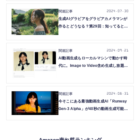
FLUX.1 [dev]を使ってみる(西川和久)
2024.07.30
生成AIグラビアをグラビアカメラマンが
作るとどうなる？第29回：知ってるとち
ょっと便利かも？なカスタムNode・ワ
ークフロー特集(西川和久)
2024.09.21
AI動画生成もローカルマシンで動かす時
代に。Image to Video含め生成し放題の
CogVideoを一発インストールできる
Pinokioという選択肢（CloseBox）
2024.08.31
今そこにある最強動画生成AI「Runway
Gen-3 Alpha」が40秒の動画生成可能
に。リップシンクもできる
（CloseBox）