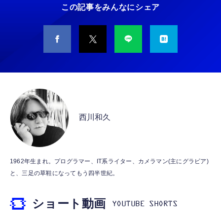
￥5,400
この記事をみんなにシェア
￥949
CASIO Moflin(モフリン）シルバー PE-
タイプc 寝ホンイヤホン 寝ホン type-c 有線
M10SR AIペット（コミュニケーションロボッ
睡眠用イヤホン 【音質強化バージョン
ト）
iPhone 15/16/17対応】横向きに寝ると耳が圧
迫されない ソフトシリコンで柔らかい 超軽量
￥53,900
￥2,199
超小型 外部ノイズ遮断 音質良い リモコン マ
イク付き 安眠 仕事 勉強 通勤通学最適（黑-
CASIO Moflin(モフリン）ゴールドPE-
typec）
Lightning to 3.5mm イヤホンジャック 変換
M10GD AIペット（コミュニケーションロボ
MFi認証 【ハイレゾ音質】 内蔵DAC 遅延な
ット）
西川和久
し 48ビット/96KHz 音量調節対応
￥53,900
￥999
霊界コミュニケーションロボット BAKETAN
【HIFI音質】iphone イヤホンジャック ライ
1962年生まれ。プログラマー、IT系ライター、カメラマン(主にグラビア)
WARASHI ばけたん ワラシ 桃 MOMO
トニング イヤホン 変換 MFI認証 4極 内蔵
と、三足の草鞋になってもう四半世紀。
DAC 遅延なし 音量調節/音楽
￥5,400
￥999
ショート動画
【ペットロボット 】lopeto AI robot チャー