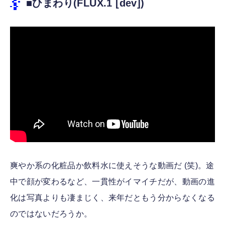
■ひまわり(FLUX.1 [dev])
爽やか系の化粧品か飲料水に使えそうな動画だ (笑)。途
中で顔が変わるなど、一貫性がイマイチだが、動画の進
化は写真よりも凄まじく、来年だともう分からなくなる
のではないだろうか。