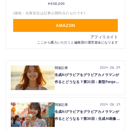
￥658,000
(価格・在庫状況は記事公開時点のものです)
AMAZON
2024.08.29
生成AIグラビアをグラビアカメラマンが
作るとどうなる？第31回：新型Forgeで
FLUX.1 [dev] fp8を生成する(西川和久)
2024.08.19
生成AIグラビアをグラビアカメラマンが
作るとどうなる？第30回：生成AI画像の
本命がいきなり登場！？新型モデル