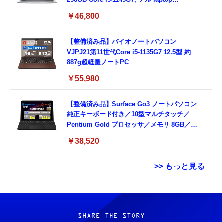
windows 11,中古 ノートPC 日本語キーボー
￥46,800
ド付き (整備済み品)
【整備済み品】バイオノートパソコン
VJPJ21第11世代Core i5-1135G7 12.5型 約
887g超軽量ノートPC
￥55,980
【整備済み品】Surface Go3 ノートパソコン
純正キーボード付き／10型マルチタッチ／
Pentium Gold プロセッサ／メモリ 8GB／
SSD 128GB／Windows11 Office／WiFi-6
￥38,520
Bluetooth5.0／USB-C／1080p顔認証カメラ
>> もっと見る
Grithope イヤホン タイプC【2026新モデル
霊界コミュニケーションロボット BAKETAN
耐久性】 有線イヤホン マイク付き HiFi音質
WARASHI ばけたん ワラシ 改 KAI
ノイズ低減 重低音 遅延なし
SHARE THE STORY