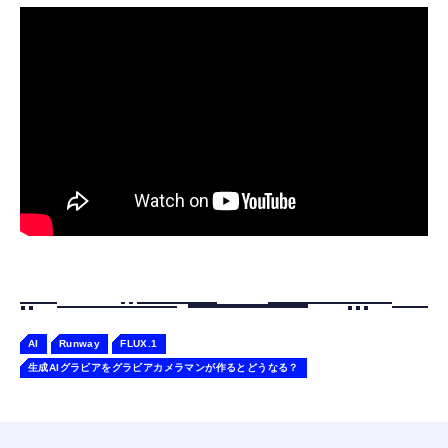
寝ホン 睡眠用イヤホン 寝ながら 痛くない 超
ジングベース付き ロペット 充電ベース付き
軽量2.8g ASMR推薦 ワイヤレス
感情成長型 AI搭載 ペットロボット コミュニ
Bluetooth6.1 柔軟性高 安眠 仕事 ブルー
ケーションロボット 性格育成 会話 ジェスチ
￥55,782
ャー認識 タッチセンサー ペット級ファー あ
￥2,682
たたかな触り心地 着せ替え可能 アプリ連携
Gemini
AI
Runway
FLUX.1
生成AIグラビアをグラビアカメラマンが作るとどうなる？