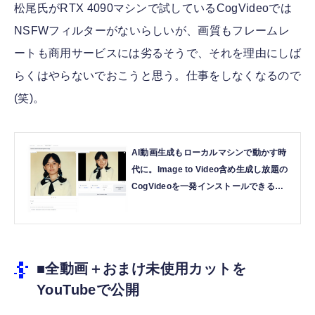
松尾氏がRTX 4090マシンで試しているCogVideoでは
NSFWフィルターがないらしいが、画質もフレームレ
ートも商用サービスには劣るそうで、それを理由にしば
らくはやらないでおこうと思う。仕事をしなくなるので
(笑)。
AI動画生成もローカルマシンで動かす時
代に。Image to Video含め生成し放題の
CogVideoを一発インストールできる
Pinokioという選択肢（CloseBox） | テ
クノエッジ TechnoEdge
■全動画＋おまけ未使用カットを
YouTubeで公開