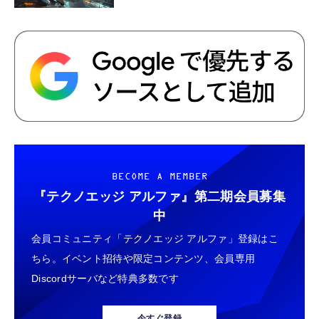
BECOME A MEMBER
『テクノエッジ アルファ』
第二期会員募集
中
会員コミュニティ「テクノエッジ アルファ」登録はこ
ちら。イベント招待や限定コンテンツ、会員専用
Discordサーバなど特典多数です
今すぐ登録