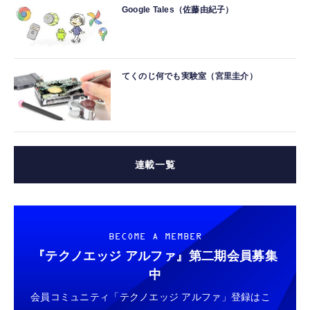
Google Tales（佐藤由紀子）
てくのじ何でも実験室（宮里圭介）
連載一覧
BECOME A MEMBER
『テクノエッジ アルファ』
第二期会員募集
中
会員コミュニティ「テクノエッジ アルファ」登録はこ