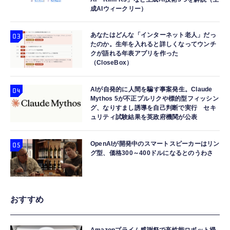
成AIウィークリー）
あなたはどんな「インターネット老人」だっ
たのか。生年を入れると詳しくなってウンチ
クが語れる年表アプリを作った
（CloseBox）
AIが自発的に人間を騙す事案発生。Claude
Mythos 5が不正プルリクや標的型フィッシン
グ、なりすまし誘導を自己判断で実行 セキ
ュリティ試験結果を英政府機関が公表
OpenAIが開発中のスマートスピーカーはリン
グ型、価格300～400ドルになるとのうわさ
おすすめ