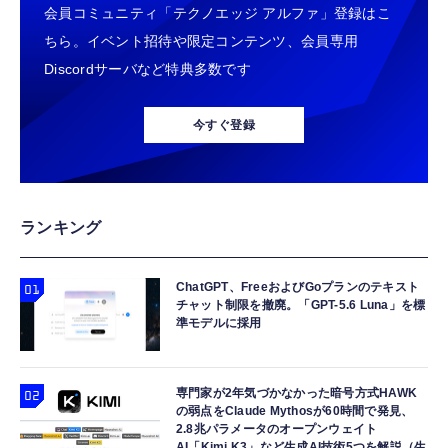
会員コミュニティ「テクノエッジ アルファ」登録はこ
ちら。イベント招待や限定コンテンツ、会員専用
Discordサーバなど特典多数です
今すぐ登録
ランキング
ChatGPT、FreeおよびGoプランのテキスト
チャット制限を撤廃。「GPT-5.6 Luna」を標
準モデルに採用
専門家が2年気づかなかった暗号方式HAWK
の弱点をClaude Mythosが60時間で発見、
2.8兆パラメータのオープンウェイト
AI「Kimi K3」など生成AI技術5つを解説（生