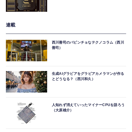
連載
西川善司のバビンチョなテクノコラム（西川
善司）
生成AIグラビアをグラビアカメラマンが作る
とどうなる？（西川和久）
人知れず消えていったマイナーCPUを語ろう
（大原雄介）