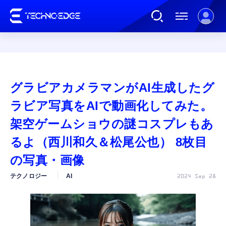
連載
グラビアカメラマンがAI生成したグ
AI
ラビア写真をAIで動画化してみた。
架空ゲームショウの謎コスプレもあ
ガジェット
るよ（西川和久＆松尾公也） 8枚目
の写真・画像
ゲーム
テクノロジー
AI
2024 Sep 28
カルチャー
公式ストア