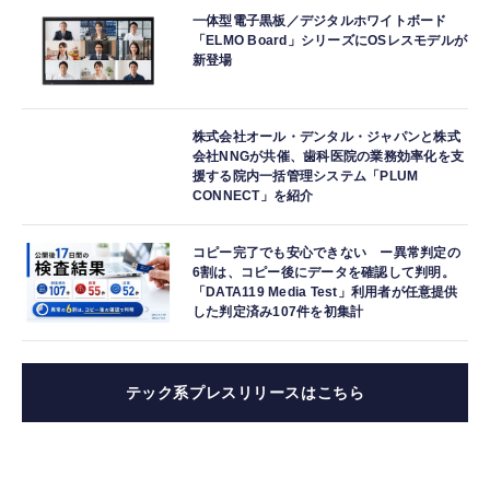
一体型電子黒板／デジタルホワイトボード
「ELMO Board」シリーズにOSレスモデルが
新登場
株式会社オール・デンタル・ジャパンと株式
会社NNGが共催、歯科医院の業務効率化を支
援する院内一括管理システム「PLUM
CONNECT」を紹介
コピー完了でも安心できない ー異常判定の
6割は、コピー後にデータを確認して判明。
「DATA119 Media Test」利用者が任意提供
した判定済み107件を初集計
テック系プレスリリースはこちら