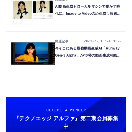
AI動画生成もローカルマシンで動かす時
代に。Image to Video含め生成し放題の
CogVideoを一発インストールできる
Pinokioという選択肢（CloseBox）
2024.8.31 Sat 9:15
今そこにある最強動画生成AI「Runway
Gen-3 Alpha」が40秒の動画生成可能
に。リップシンクもできる
（CloseBox）
BECOME A MEMBER
『テクノエッジ アルファ』
第二期会員募集
中