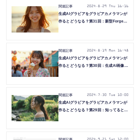
2024.8.29 Thu 16:16
生成AIグラビアをグラビアカメラマンが
作るとどうなる？第31回：新型Forgeで
FLUX.1 [dev] fp8を生成する(西川和久)
2024.8.19 Mon 16:48
生成AIグラビアをグラビアカメラマンが
作るとどうなる？第30回：生成AI画像の
本命がいきなり登場！？新型モデル
FLUX.1 [dev]を使ってみる(西川和久)
2024.7.30 Tue 10:00
生成AIグラビアをグラビアカメラマンが
作るとどうなる？第29回：知ってるとち
ょっと便利かも？なカスタムNode・ワ
ークフロー特集(西川和久)
2024.9.21 Sat 12:00