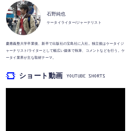
CASIO Moflin(モフリン）ゴールドPE-
typec）
Lightning to 3.5mm イヤホンジャック 変換
M10GD AIペット（コミュニケーションロボ
MFi認証 【ハイレゾ音質】 内蔵DAC 遅延な
石野純也
ット）
し 48ビット/96KHz 音量調節対応
ケータイライター/ジャーナリスト
￥53,900
￥999
霊界コミュニケーションロボット BAKETAN
【HIFI音質】iphone イヤホンジャック ライ
慶應義塾大学卒業後、新卒で出版社の宝島社に入社。独立後はケータイジ
WARASHI ばけたん ワラシ 桃 MOMO
トニング イヤホン 変換 MFI認証 4極 内蔵
ャーナリスト/ライターとして幅広い媒体で執筆、コメントなどを行う。ケ
DAC 遅延なし 音量調節/音楽
￥5,400
ータイ業界が主な取材テーマ。
￥999
ショート動画
【ペットロボット 】lopeto AI robot チャー
寝ホン 睡眠用イヤホン 寝ながら 痛くない 超
ジングベース付き ロペット 充電ベース付き
軽量2.8g ASMR推薦 ワイヤレス
感情成長型 AI搭載 ペットロボット コミュニ
Bluetooth6.1 柔軟性高 安眠 仕事 ブルー
ケーションロボット 性格育成 会話 ジェスチ
￥55,782
ャー認識 タッチセンサー ペット級ファー あ
￥2,682
たたかな触り心地 着せ替え可能 アプリ連携
Gemini