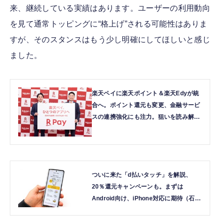
来、継続している実績はあります。ユーザーの利用動向
を見て通常トッピングに“格上げ”される可能性はありま
すが、そのスタンスはもう少し明確にしてほしいと感じ
ました。
楽天ペイに楽天ポイント＆楽天Edyが統
合へ。ポイント還元も変更、金融サービ
スの連携強化にも注力。狙いを読み解く
（石野純也） | テクノエッジ
TechnoEdge
ついに来た「d払いタッチ」を解説、
20％還元キャンペーンも。まずは
Android向け、iPhone対応に期待（石野
純也） | テクノエッジ TechnoEdge