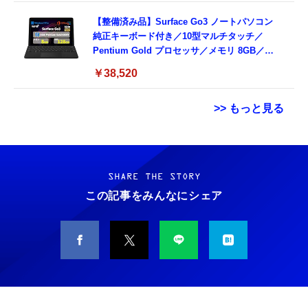
【整備済み品】Surface Go3 ノートパソコン
純正キーボード付き／10型マルチタッチ／
Pentium Gold プロセッサ／メモリ 8GB／
SSD 128GB／Windows11 Office／WiFi-6
￥38,520
Bluetooth5.0／USB-C／1080p顔認証カメラ
>> もっと見る
Grithope イヤホン タイプC【2026新モデル
霊界コミュニケーションロボット BAKETAN
耐久性】 有線イヤホン マイク付き HiFi音質
WARASHI ばけたん ワラシ 改 KAI
ノイズ低減 重低音 遅延なし
SHARE THE STORY
￥5,400
この記事をみんなにシェア
￥949
CASIO Moflin(モフリン）シルバー PE-
タイプc 寝ホンイヤホン 寝ホン type-c 有線
M10SR AIペット（コミュニケーションロボッ
睡眠用イヤホン 【音質強化バージョン
ト）
iPhone 15/16/17対応】横向きに寝ると耳が圧
迫されない ソフトシリコンで柔らかい 超軽量
￥53,900
￥2,199
超小型 外部ノイズ遮断 音質良い リモコン マ
イク付き 安眠 仕事 勉強 通勤通学最適（黑-