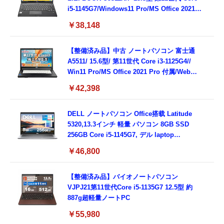
i5-1145G7/Windows11 Pro/MS Office 2021搭
載/Webカメラ/Wifi・Bluetooth・HDMI・
￥38,148
Type-C/360度回転対応/有線静音マウス付
属/180日保証(タッチスクリーン/メモリ
8GB,SSD256GB)
【整備済み品】中古 ノートパソコン 富士通
A5511/ 15.6型/ 第11世代 Core i3-1125G4//
Win11 Pro/MS Office 2021 Pro 付属/Webカ
メラ/DVD/豊富な接続端子 (HDMI, VGA, USB
￥42,398
3.0)/ 有線静音マウス付属/ 180日保証（メモリ
16GB,SSD512GB）
DELL ノートパソコン Office搭载 Latitude
5320,13.3インチ 軽量 パソコン 8GB SSD
256GB Core i5-1145G7, デル laptop
windows 11,中古 ノートPC 日本語キーボー
￥46,800
ド付き (整備済み品)
【整備済み品】バイオノートパソコン
VJPJ21第11世代Core i5-1135G7 12.5型 約
887g超軽量ノートPC
￥55,980