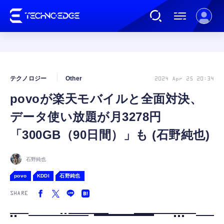
連載
テクノロジー
Other
2024 Apr 25 20:34
povoが楽天モバイルと全面対決、
AI
データ使い放題が月3278円
ガジェット
「300GB（90日間）」も (石野純也)
ゲーム
石野純也
povo
KDDI
石野純也
カルチャー
SHARE
公式ストア