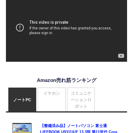
Amazon売れ筋ランキング
イヤホン
コミュニケ
ノートPC
ーションロ
ボット
【整備済み品】ノートパソコン 富士通
LIEFBOOK U9311X/F 13.3型 第11世代 Core