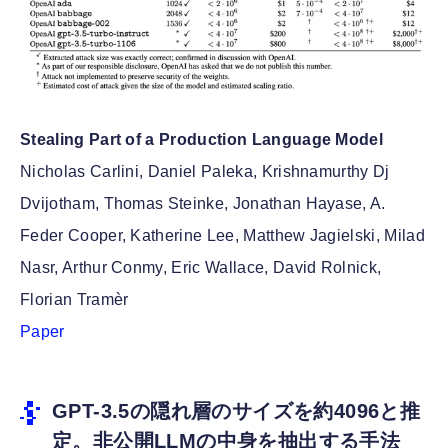
Stealing Part of a Production Language Model
Nicholas Carlini, Daniel Paleka, Krishnamurthy Dj
Dvijotham, Thomas Steinke, Jonathan Hayase, A.
Feder Cooper, Katherine Lee, Matthew Jagielski, Milad
Nasr, Arthur Conmy, Eric Wallace, David Rolnick,
Florian Tramèr
Paper
GPT-3.5の隠れ層のサイズを約4096と推
定。非公開LLMの中身を抽出する手法