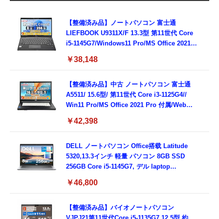
【整備済み品】ノートパソコン 富士通
LIEFBOOK U9311X/F 13.3型 第11世代 Core
i5-1145G7/Windows11 Pro/MS Office 2021搭
載/Webカメラ/Wifi・Bluetooth・HDMI・
￥38,148
Type-C/360度回転対応/有線静音マウス付
属/180日保証(タッチスクリーン/メモリ
8GB,SSD256GB)
【整備済み品】中古 ノートパソコン 富士通
A5511/ 15.6型/ 第11世代 Core i3-1125G4//
Win11 Pro/MS Office 2021 Pro 付属/Webカ
メラ/DVD/豊富な接続端子 (HDMI, VGA, USB
￥42,398
3.0)/ 有線静音マウス付属/ 180日保証（メモリ
16GB,SSD512GB）
DELL ノートパソコン Office搭载 Latitude
5320,13.3インチ 軽量 パソコン 8GB SSD
256GB Core i5-1145G7, デル laptop
windows 11,中古 ノートPC 日本語キーボー
￥46,800
ド付き (整備済み品)
【整備済み品】バイオノートパソコン
VJPJ21第11世代Core i5-1135G7 12.5型 約