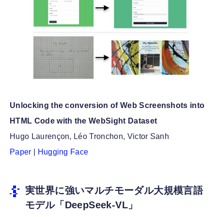
Unlocking the conversion of Web Screenshots into
HTML Code with the WebSight Dataset
Hugo Laurençon, Léo Tronchon, Victor Sanh
Paper
|
Hugging Face
実世界に強いマルチモーダル大規模言語
モデル「DeepSeek-VL」