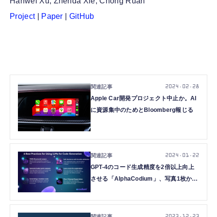
Hanwei Xu, Zhenda Xie, Chong Ruan
Project
|
Paper
|
GitHub
2024.02.28
Apple Car開発プロジェクト中止か。AI
に資源集中のためとBloomberg報じる
2024.01.22
GPT-4のコード生成精度を2倍以上向上
させる「AlphaCodium」、写真1枚から
本人性を維持した画像を量産できる
「InstantID」など重要論文5本を解説
（生成AIウィークリー）
2023.12.23