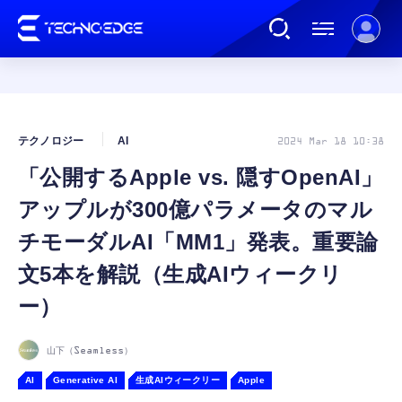
連載
テクノロジー
AI
2024 Mar 18 10:38
「公開するApple vs. 隠すOpenAI」
AI
アップルが300億パラメータのマル
ガジェット
チモーダルAI「MM1」発表。重要論
文5本を解説（生成AIウィークリ
ゲーム
ー）
カルチャー
山下（Seamless）
AI
Generative AI
生成AIウィークリー
Apple
公式ストア