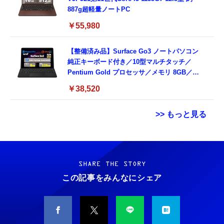
887g超軽量ノートPC
￥55,980
【整備済み品】Surface Go3 ノートパソコン
純正キーボード付き／10型マルチタッチ／
Pentium Gold プロセッサ／メモリ 8GB／
SSD 128GB／Windows11 Office／WiFi-6
￥38,520
Bluetooth5.0／USB-C／1080p顔認証カメラ
>> もっと見る
Grithope イヤホン タイプC【2026新モデル
霊界コミュニケーションロボット BAKETAN
耐久性】 有線イヤホン マイク付き HiFi音質
WARASHI ばけたん ワラシ 改 KAI
ノイズ低減 重低音 遅延なし
SHARE THE STORY
￥5,400
この記事をみんなにシェア
￥949
CASIO Moflin(モフリン）シルバー PE-
タイプc 寝ホンイヤホン 寝ホン type-c 有線
M10SR AIペット（コミュニケーションロボッ
睡眠用イヤホン 【音質強化バージョン
ト）