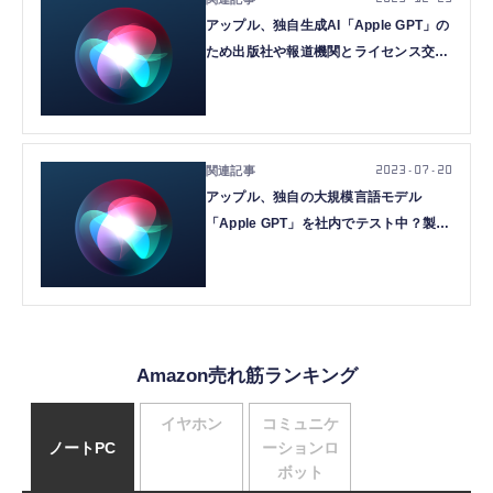
アップル、独自生成AI「Apple GPT」の
ため出版社や報道機関とライセンス交渉
中？ NY Timesほか報道
2023.07.20
アップル、独自の大規模言語モデル
「Apple GPT」を社内でテスト中？製品
組み込みは慎重、2024年には発表の可
能性（Bloomberg報道)
Amazon売れ筋ランキング
イヤホン
コミュニケ
ノートPC
ーションロ
ボット