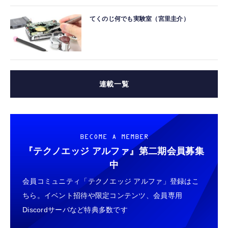
てくのじ何でも実験室（宮里圭介）
連載一覧
BECOME A MEMBER
『テクノエッジ アルファ』
第二期会員募集
中
会員コミュニティ「テクノエッジ アルファ」登録はこ
ちら。イベント招待や限定コンテンツ、会員専用
Discordサーバなど特典多数です