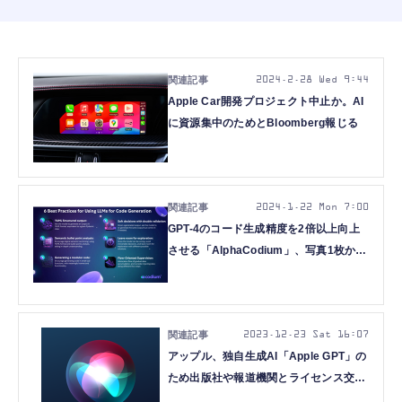
2024.2.28 Wed 9:44
Apple Car開発プロジェクト中止か。AI
に資源集中のためとBloomberg報じる
2024.1.22 Mon 7:00
GPT-4のコード生成精度を2倍以上向上
させる「AlphaCodium」、写真1枚から
本人性を維持した画像を量産できる
「InstantID」など重要論文5本を解説
（生成AIウィークリー）
2023.12.23 Sat 16:07
アップル、独自生成AI「Apple GPT」の
ため出版社や報道機関とライセンス交渉
中？ NY Timesほか報道