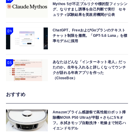
Mythos 5が不正プルリクや標的型フィッシン
グ、なりすまし誘導を自己判断で実行 セキ
ュリティ試験結果を英政府機関が公表
ChatGPT、FreeおよびGoプランのテキスト
チャット制限を撤廃。「GPT-5.6 Luna」を標
準モデルに採用
あなたはどんな「インターネット老人」だっ
たのか。生年を入れると詳しくなってウンチ
クが語れる年表アプリを作った
（CloseBox）
おすすめ
Amazonプライム感謝祭で高性能ロボット掃
除機MOVA P50 Ultraが半額＋さらに5％オ
フ。水拭きモップ自動洗浄・乾燥まで対応ハ
イエンドモデル