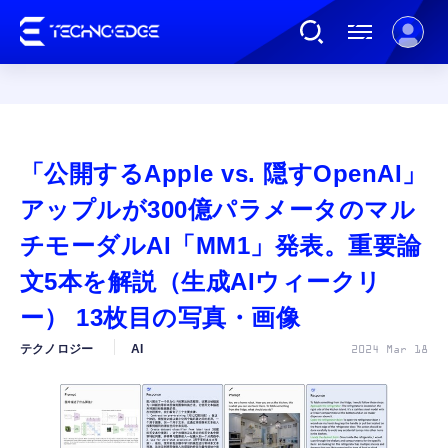
連載
「公開するApple vs. 隠すOpenAI」
AI
アップルが300億パラメータのマル
チモーダルAI「MM1」発表。重要論
ガジェット
文5本を解説（生成AIウィークリ
ー） 13枚目の写真・画像
ゲーム
テクノロジー
AI
2024 Mar 18
カルチャー
公式ストア