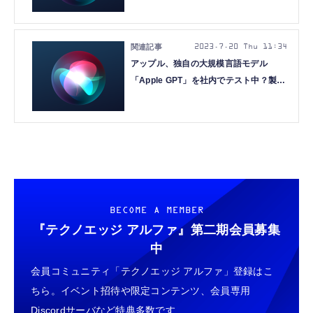
2023.7.20 Thu 11:34
アップル、独自の大規模言語モデル
「Apple GPT」を社内でテスト中？製品
組み込みは慎重、2024年には発表の可
能性（Bloomberg報道)
BECOME A MEMBER
『テクノエッジ アルファ』
第二期会員募集
中
会員コミュニティ「テクノエッジ アルファ」登録はこ
ちら。イベント招待や限定コンテンツ、会員専用
Discordサーバなど特典多数です