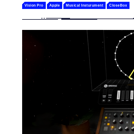
Vision Pro
Apple
Musical Insturument
CloseBox