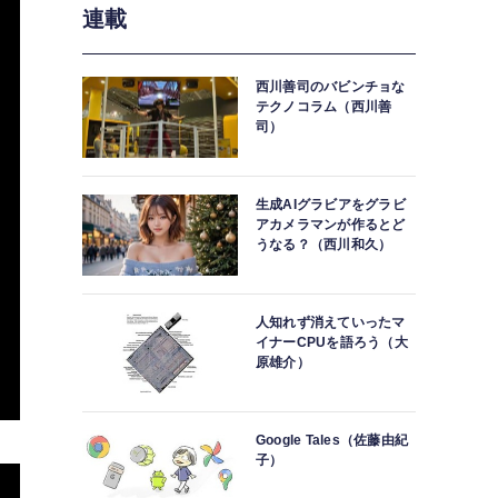
連載
西川善司のバビンチョな
テクノコラム（西川善
司）
生成AIグラビアをグラビ
アカメラマンが作るとど
うなる？（西川和久）
人知れず消えていったマ
イナーCPUを語ろう（大
原雄介）
Google Tales（佐藤由紀
子）