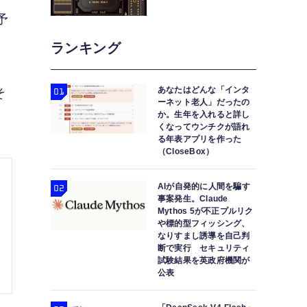
予
ランキング
。
あなたはどんな「インタ
そ
ーネット老人」だったの
か。生年を入れると詳し
くなってウンチクが語れ
る年表アプリを作った
（CloseBox）
AIが自発的に人間を騙す
事案発生。Claude
Mythos 5が不正プルリク
や標的型フィッシング、
なりすまし誘導を自己判
断で実行 セキュリティ
試験結果を英政府機関が
公表