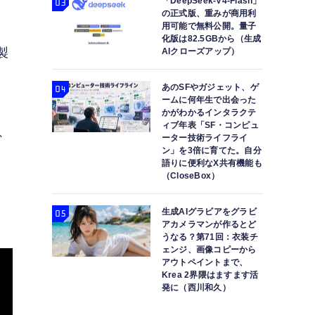
「DeepSeek-V4-Flash」
の正式版、重みが商用利
用可能で無料公開。量子
化版は82.5GBから（生成
製
AIクローズアップ）
あのSFやガジェット、ゲ
ームに何年生で出会った
かがわかるインタラクテ
ィブ年表「SF・コンピュ
、
ーター技術ライフライ
ン」を3倍に育てた。自分
語りに便利なX共有機能も
（CloseBox）
こ
生成AIグラビアをグラビ
アカメラマンが作るとど
うなる？第71回：衣装チ
ェンジ、画像コピーから
アウトペイントまで、
Krea 2界隈はますます活
発に（西川和久）