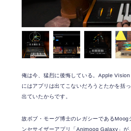
俺は今、猛烈に後悔している。Apple Vis
にはアプリは出てこないだろうとたかを括
出ていたからです。
故ボブ・モーグ博士のレガシーであるMoogシ
ンセサイザーアプリ「Animoog Galaxy」が、A