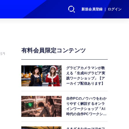
新規会員登録 ｜ ログイン
有料会員限定コンテンツ
59
る
グラビアカメラマンが教
える「生成AIグラビア実
践ワークショップ」【ア
ーカイブ配信あります】
自作PCのノウハウをわか
りやすく解説するオンラ
インワークショップ「AI
時代の自作PCワークショ
ップ」【アーカイブ配信
あります】