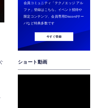
会員コミュニティ「テクノエッジ アル
ファ」登録はこちら。イベント招待や
限定コンテンツ、会員専用Discordサー
バなど特典多数です
今すぐ登録
ショート動画
ぐ
ら
シ
た