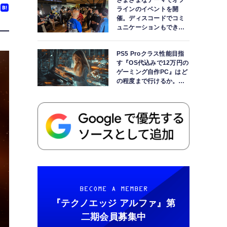
さまざまなテーマでオフ
ラインのイベントを開
催。ディスコードでコミ
ュニケーションもできま
す
PS5 Proクラス性能目指
す『OS代込みで12万円の
ゲーミング自作PC』はど
の程度まで行けるか。
【AI時代の自作PCワーク
ショップ】
BECOME A MEMBER
『テクノエッジ アルファ』
第
二期会員募集中