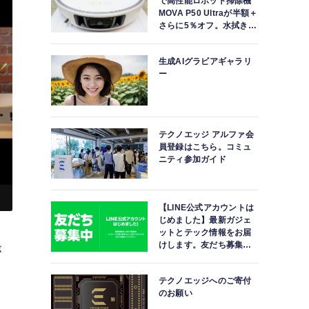
で高性能ロボット掃除機
MOVA P50 Ultraが半額＋
さらに5％オフ。水拭きモ
ップ自動洗浄・乾燥まで
対応ハイエンドモデル
生成AIグラビアギャラリ
ー
テクノエッジ アルファ会
員登録はこちら。コミュ
ニティ参加ガイド
【LINE公式アカウントは
じめました】最新ガジェ
ットとテック情報をお届
けします。友だち募集
が
中。
テクノエッジへのご寄付
のお願い