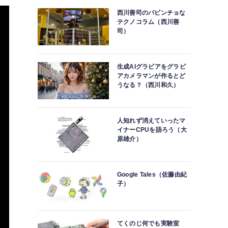
西川善司のバビンチョな
テクノコラム（西川善
司）
生成AIグラビアをグラビ
アカメラマンが作るとど
うなる？（西川和久）
人知れず消えていったマ
イナーCPUを語ろう（大
原雄介）
Google Tales（佐藤由紀
子）
てくのじ何でも実験室