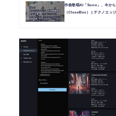
作曲歌唱AI「Suno」、今
（CloseBox） | テクノエッジ 