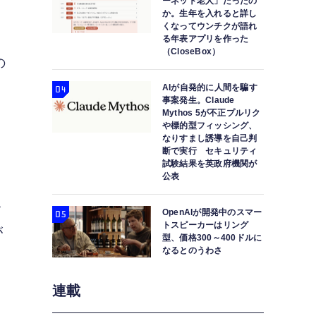
ーネット老人」だったの
か。生年を入れると詳し
くなってウンチクが語れ
る年表アプリを作った
（CloseBox）
の
AIが自発的に人間を騙す
事案発生。Claude
Mythos 5が不正プルリク
や標的型フィッシング、
なりすまし誘導を自己判
断で実行 セキュリティ
試験結果を英政府機関が
公表
ル
OpenAIが開発中のスマー
トスピーカーはリング
が
型、価格300～400ドルに
なるとのうわさ
連載