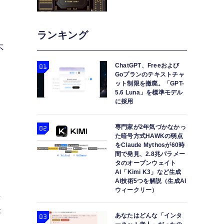
ランキング
不
ChatGPT、Freeおよび
Goプランのテキストチャ
ット制限を撤廃。「GPT-
5.6 Luna」を標準モデル
に採用
専門家が2年気づかなかっ
た暗号方式HAWKの弱点
をClaude Mythosが60時
間で発見、2.8兆パラメー
タのオープンウェイト
AI「Kimi K3」など生成
AI技術5つを解説（生成AI
ウィークリー）
れ
が
あなたはどんな「インタ