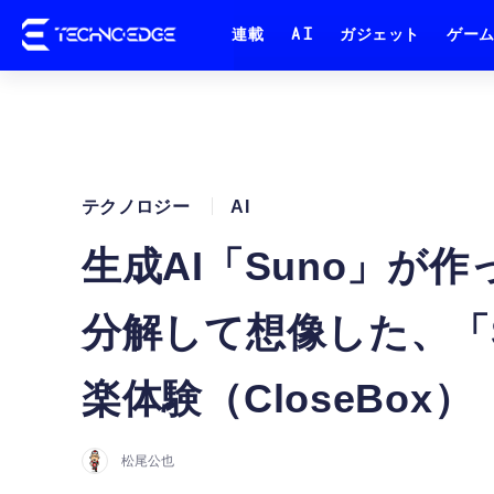
連載
AI
ガジェット
ゲー
テクノロジー
AI
生成AI「Suno」
分解して想像した、「
楽体験（CloseBox）
松尾公也