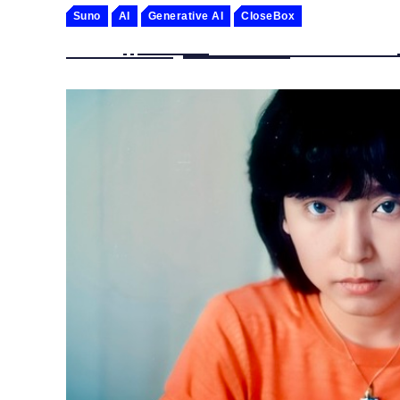
Suno
AI
Generative AI
CloseBox