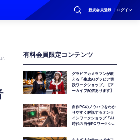
新規会員登録 ｜ ログイン
有料会員限定コンテンツ
19
？
グラビアカメラマンが教
える「生成AIグラビア実
践ワークショップ」【ア
音
ーカイブ配信あります】
自作PCのノウハウをわか
りやすく解説するオンラ
インワークショップ「AI
時代の自作PCワークショ
ップ」【アーカイブ配信
あります】