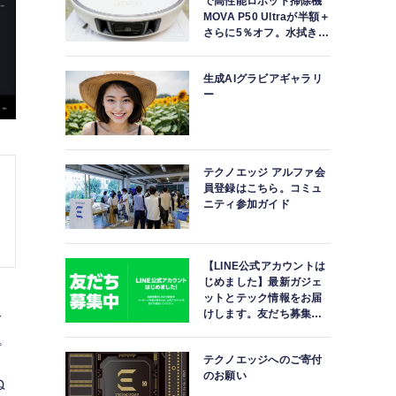
で高性能ロボット掃除機
MOVA P50 Ultraが半額＋
さらに5％オフ。水拭きモ
ップ自動洗浄・乾燥まで
対応ハイエンドモデル
生成AIグラビアギャラリ
ー
テクノエッジ アルファ会
員登録はこちら。コミュ
ニティ参加ガイド
【LINE公式アカウントは
じめました】最新ガジェ
ットとテック情報をお届
けします。友だち募集
ご
中。
プ
テクノエッジへのご寄付
のお願い
ぬ