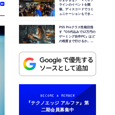
さまざまなテーマでオフ
ラインのイベントを開
催。ディスコードでコミ
ュニケーションもできま
す
PS5 Proクラス性能目指
す『OS代込みで12万円の
ゲーミング自作PC』はど
の程度まで行けるか。
【AI時代の自作PCワーク
ショップ】
BECOME A MEMBER
『テクノエッジ アルファ』
第
二期会員募集中