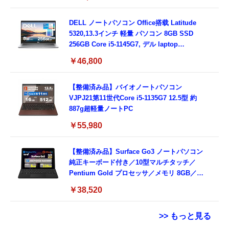
3.0)/ 有線静音マウス付属/ 180日保証（メモリ
16GB,SSD512GB）
DELL ノートパソコン Office搭载 Latitude
5320,13.3インチ 軽量 パソコン 8GB SSD
256GB Core i5-1145G7, デル laptop
windows 11,中古 ノートPC 日本語キーボー
￥46,800
ド付き (整備済み品)
【整備済み品】バイオノートパソコン
VJPJ21第11世代Core i5-1135G7 12.5型 約
887g超軽量ノートPC
￥55,980
【整備済み品】Surface Go3 ノートパソコン
純正キーボード付き／10型マルチタッチ／
Pentium Gold プロセッサ／メモリ 8GB／
SSD 128GB／Windows11 Office／WiFi-6
￥38,520
Bluetooth5.0／USB-C／1080p顔認証カメラ
>> もっと見る