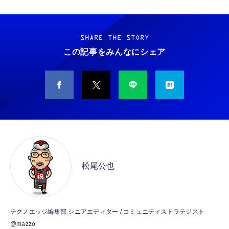
Grithope イヤホン タイプC【2026新モデル
霊界コミュニケーションロボット BAKETAN
耐久性】 有線イヤホン マイク付き HiFi音質
WARASHI ばけたん ワラシ 改 KAI
ノイズ低減 重低音 遅延なし
SHARE THE STORY
￥5,400
この記事をみんなにシェア
￥949
CASIO Moflin(モフリン）シルバー PE-
タイプc 寝ホンイヤホン 寝ホン type-c 有線
M10SR AIペット（コミュニケーションロボッ
睡眠用イヤホン 【音質強化バージョン
ト）
iPhone 15/16/17対応】横向きに寝ると耳が圧
迫されない ソフトシリコンで柔らかい 超軽量
￥53,900
￥2,199
超小型 外部ノイズ遮断 音質良い リモコン マ
イク付き 安眠 仕事 勉強 通勤通学最適（黑-
CASIO Moflin(モフリン）ゴールドPE-
typec）
Lightning to 3.5mm イヤホンジャック 変換
M10GD AIペット（コミュニケーションロボ
MFi認証 【ハイレゾ音質】 内蔵DAC 遅延な
ット）
松尾公也
し 48ビット/96KHz 音量調節対応
￥53,900
￥999
霊界コミュニケーションロボット BAKETAN
【HIFI音質】iphone イヤホンジャック ライ
テクノエッジ編集部 シニアエディター / コミュニティストラテジスト
WARASHI ばけたん ワラシ 桃 MOMO
トニング イヤホン 変換 MFI認証 4極 内蔵
@mazzo