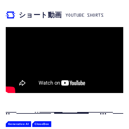
DAC 遅延なし 音量調節/音楽
￥5,400
￥999
ショート動画
【ペットロボット 】lopeto AI robot チャー
寝ホン 睡眠用イヤホン 寝ながら 痛くない 超
ジングベース付き ロペット 充電ベース付き
軽量2.8g ASMR推薦 ワイヤレス
感情成長型 AI搭載 ペットロボット コミュニ
Bluetooth6.1 柔軟性高 安眠 仕事 ブルー
ケーションロボット 性格育成 会話 ジェスチ
￥55,782
ャー認識 タッチセンサー ペット級ファー あ
￥2,682
たたかな触り心地 着せ替え可能 アプリ連携
Gemini
Generative AI
CloseBox