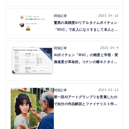
日本語表示に対応（CloseBox）
2023.04.12
驚異の高精度AIリアルタイムボイチェン
「RVC」で友人になりすまして本人と会
話したときの反応（CloseBox）
2023.04.9
AIボイチェン「RVC」の精度と学習・変
換速度が革命的。コナンの蝶ネクタイ的
リアルタイムボイチェンも可能
（CloseBox）
2023.03.13
第一回AIアートグランプリを受賞したの
で自分の作品解説とファイナリスト作品
への感想。そしてその先（CloseBox）