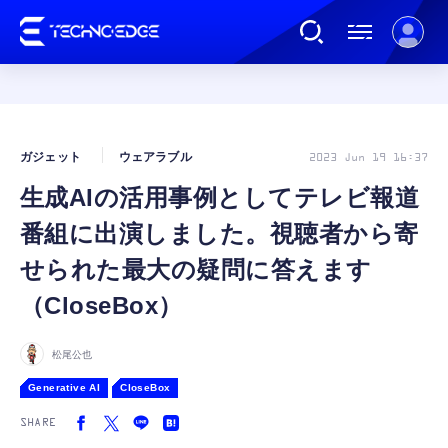
連載
ガジェット
ウェアラブル
2023 Jun 19 16:37
生成AIの活用事例としてテレビ報道
AI
番組に出演しました。視聴者から寄
ガジェット
せられた最大の疑問に答えます
（CloseBox）
ゲーム
松尾公也
カルチャー
Generative AI
CloseBox
SHARE
公式ストア