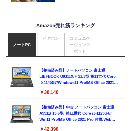
Amazon売れ筋ランキング
イヤホン
コミュニケ
ノートPC
ーションロ
ボット
【整備済み品】ノートパソコン 富士通
LIEFBOOK U9311X/F 13.3型 第11世代 Core
i5-1145G7/Windows11 Pro/MS Office 2021搭
載/Webカメラ/Wifi・Bluetooth・HDMI・
￥38,148
Type-C/360度回転対応/有線静音マウス付
属/180日保証(タッチスクリーン/メモリ
8GB,SSD256GB)
【整備済み品】中古 ノートパソコン 富士通
A5511/ 15.6型/ 第11世代 Core i3-1125G4//
Win11 Pro/MS Office 2021 Pro 付属/Webカ
メラ/DVD/豊富な接続端子 (HDMI, VGA, USB
￥42,398