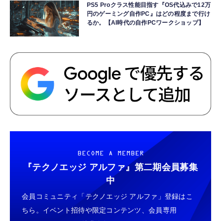
PS5 Proクラス性能目指す『OS代込みで12万
円のゲーミング自作PC』はどの程度まで行け
るか。【AI時代の自作PCワークショップ】
BECOME A MEMBER
『テクノエッジ アルファ』
第二期会員募集
中
会員コミュニティ「テクノエッジ アルファ」登録はこ
ちら。イベント招待や限定コンテンツ、会員専用