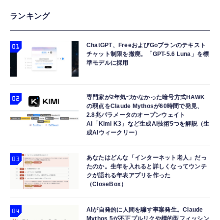
ランキング
ChatGPT、FreeおよびGoプランのテキスト
チャット制限を撤廃。「GPT-5.6 Luna」を標
準モデルに採用
専門家が2年気づかなかった暗号方式HAWK
の弱点をClaude Mythosが60時間で発見、
2.8兆パラメータのオープンウェイト
AI「Kimi K3」など生成AI技術5つを解説（生
成AIウィークリー）
あなたはどんな「インターネット老人」だっ
たのか。生年を入れると詳しくなってウンチ
クが語れる年表アプリを作った
（CloseBox）
AIが自発的に人間を騙す事案発生。Claude
Mythos 5が不正プルリクや標的型フィッシン