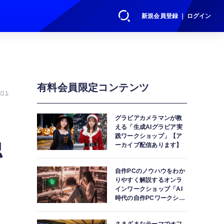
新規会員登録 ｜ ログイン
有料会員限定コンテンツ
01
グラビアカメラマンが教
える「生成AIグラビア実
践ワークショップ」【ア
認
ーカイブ配信あります】
自作PCのノウハウをわか
りやすく解説するオンラ
インワークショップ「AI
時代の自作PCワークショ
ップ」【アーカイブ配信
あります】