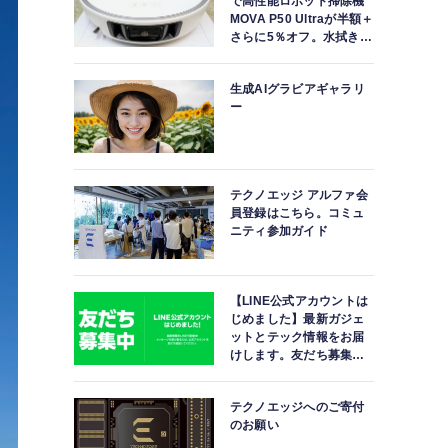
で高性能ロボット掃除機
MOVA P50 Ultraが半額＋
さらに5％オフ。水拭きモ
ップ自動洗浄・乾燥まで
対応ハイエンドモデル
生成AIグラビアギャラリ
ー
テクノエッジ アルファ会
員登録はこちら。コミュ
ニティ参加ガイド
【LINE公式アカウントは
じめました】最新ガジェ
ットとテック情報をお届
けします。友だち募集
中。
テクノエッジへのご寄付
のお願い