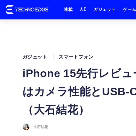
連載
AI
ガジェット
ゲー
ガジェット
スマートフォン
iPhone 15先行レビ
はカメラ性能とUSB
（大石結花）
大石結花