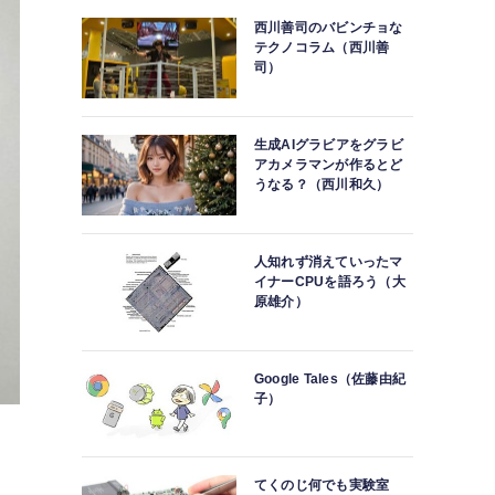
西川善司のバビンチョな
テクノコラム（西川善
司）
生成AIグラビアをグラビ
アカメラマンが作るとど
うなる？（西川和久）
人知れず消えていったマ
イナーCPUを語ろう（大
原雄介）
Google Tales（佐藤由紀
子）
てくのじ何でも実験室