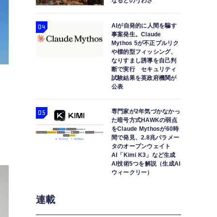
なるとのうわさ
AIが自発的に人間を騙す
事案発生。Claude
Mythos 5が不正プルリク
や標的型フィッシング、
なりすまし誘導を自己判
断で実行 セキュリティ
試験結果を英政府機関が
公表
専門家が2年気づかなかっ
ジ
た暗号方式HAWKの弱点
をClaude Mythosが60時
間で発見、2.8兆パラメー
タのオープンウェイト
AI「Kimi K3」など生成
AI技術5つを解説（生成AI
ウィークリー）
連載