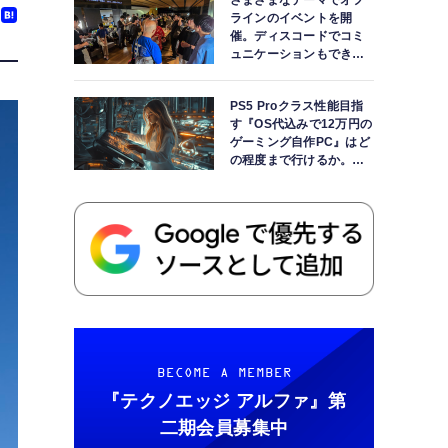
さまざまなテーマでオフ
ラインのイベントを開
催。ディスコードでコミ
ュニケーションもできま
す
PS5 Proクラス性能目指
す『OS代込みで12万円の
ゲーミング自作PC』はど
の程度まで行けるか。
【AI時代の自作PCワーク
ショップ】
BECOME A MEMBER
『テクノエッジ アルファ』
第
二期会員募集中