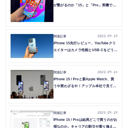
が繋がるのか「15」と「Pro」実機で違
いを確認する（西田宗千佳）
2023.09.19
iPhone 15先行レビュー、YouTubeクリ
エイターはカメラ性能とUSB-Cをどう見
たか、動画で確認（大石結花）
2023.09.14
iPhone 15 / Proと新Apple Watch、買
うや買わざるや！アップル本社で見て触
って買い替え時を考えた（村上タクタ）
2023.09.19
iPhone 15 / Proは結局どこで買うのがお
得なのか。キャリアの割引や乗り換えプ