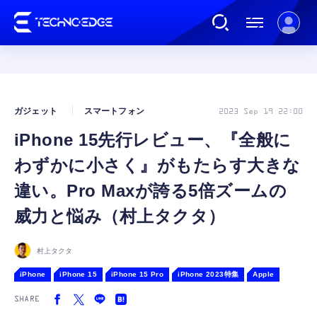
連載
ガジェット
スマートフォン
2023 Sep 19 22:00
iPhone 15先行レビュー、『全般に
AI
わずかに小さく』がもたらす大きな
ガジェット
違い。Pro Maxが誇る5倍ズームの
威力と悩み（村上タクタ）
ゲーム
村上タクタ
カルチャー
iPhone
iPhone 15
iPhone 15 Pro
iPhone 2023特集
Apple
SHARE
公式ストア