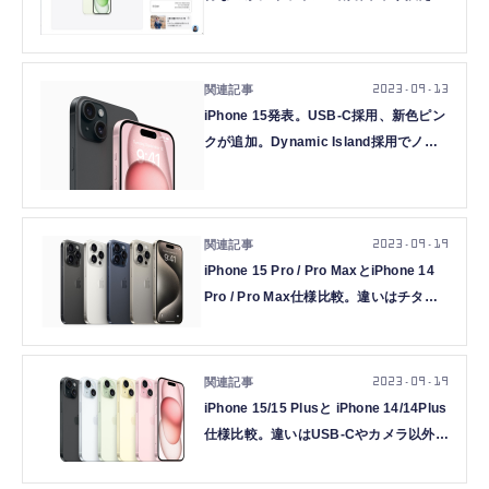
ログラムも考慮して検討してみる（石野
純也）
2023.09.13
iPhone 15発表。USB-C採用、新色ピン
クが追加。Dynamic Island採用でノッ
チ消滅
2023.09.19
iPhone 15 Pro / Pro MaxとiPhone 14
Pro / Pro Max仕様比較。違いはチタン
筐体・USB-C・カメラほか多数
2023.09.19
iPhone 15/15 Plusと iPhone 14/14Plus
仕様比較。違いはUSB-Cやカメラ以外に
も多数