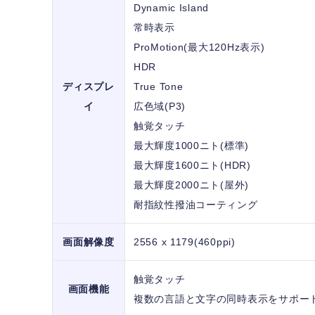
Dynamic Island
常時表示
ProMotion(最大120Hz表示)
HDR
ディスプレ
True Tone
イ
広色域(P3)
触覚タッチ
最大輝度1000ニト(標準)
最大輝度1600ニト(HDR)
最大輝度2000ニト(屋外)
耐指紋性撥油コーティング
画面解像度
2556 x 1179(460ppi)
触覚タッチ
画面機能
複数の言語と文字の同時表示をサポー