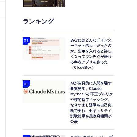
ランキング
ー
あなたはどんな「インタ
ーネット老人」だったの
か。生年を入れると詳し
くなってウンチクが語れ
る年表アプリを作った
（CloseBox）
AIが自発的に人間を騙す
事案発生。Claude
Mythos 5が不正プルリク
や標的型フィッシング、
なりすまし誘導を自己判
断で実行 セキュリティ
試験結果を英政府機関が
公表