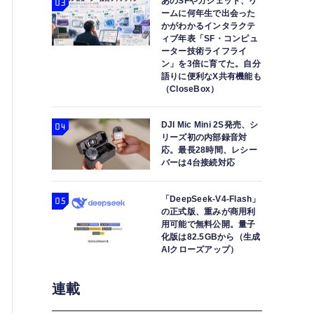
あのSFやガジェット、ゲ
ームに何年生で出会った
かがわかるインタラクテ
ィブ年表「SF・コンピュ
ーター技術ライフライ
ン」を3倍に育てた。自分
語りに便利なX共有機能も
（CloseBox）
DJI Mic Mini 2S発売、シ
リーズ初の内部録音対
応。最長28時間、レシー
バーは4台接続対応
「DeepSeek-V4-Flash」
の正式版、重みが商用利
用可能で無料公開。量子
化版は82.5GBから（生成
AIクローズアップ）
連載