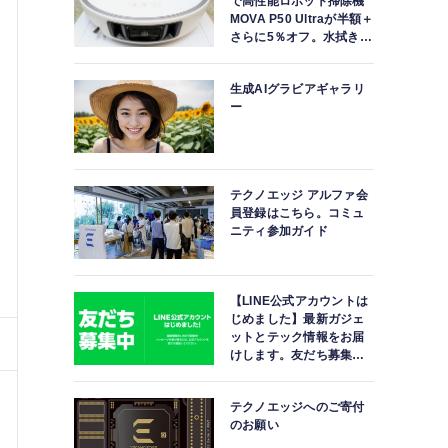
で高性能ロボット掃除機
MOVA P50 Ultraが半額＋
さらに5％オフ。水拭きモ
ップ自動洗浄・乾燥まで
対応ハイエンドモデル
生成AIグラビアギャラリ
ー
テクノエッジ アルファ会
員登録はこちら。コミュ
ニティ参加ガイド
【LINE公式アカウントは
じめました】最新ガジェ
ットとテック情報をお届
けします。友だち募集
中。
テクノエッジへのご寄付
のお願い