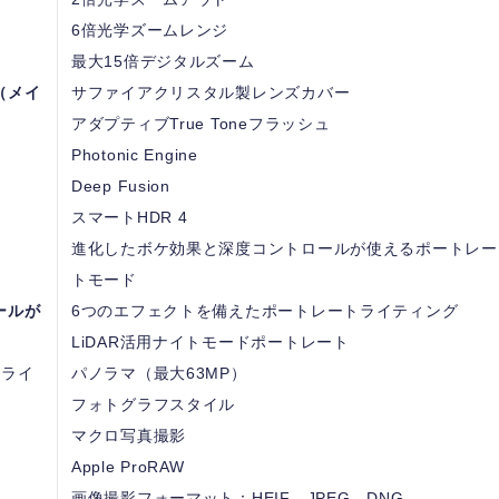
6倍光学ズームレンジ
最大15倍デジタルズーム
（メイ
サファイアクリスタル製レンズカバー
アダプティブTrue Toneフラッシュ
Photonic Engine
Deep Fusion
スマートHDR 4
進化したボケ効果と深度コントロールが使えるポートレー
トモード
ールが
6つのエフェクトを備えたポートレートライティング
LiDAR活用ナイトモードポートレート
トライ
パノラマ（最大63MP）
フォトグラフスタイル
マクロ写真撮影
Apple ProRAW
画像撮影フォーマット：HEIF、JPEG、DNG