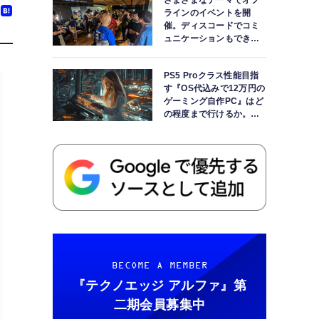
さまざまなテーマでオフ
ラインのイベントを開
催。ディスコードでコミ
ュニケーションもできま
す
PS5 Proクラス性能目指
す『OS代込みで12万円の
ゲーミング自作PC』はど
の程度まで行けるか。
【AI時代の自作PCワーク
ショップ】
BECOME A MEMBER
『テクノエッジ アルファ』
第
二期会員募集中