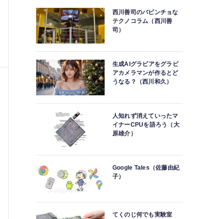
西川善司のバビンチョな
テクノコラム（西川善
司）
生成AIグラビアをグラビ
アカメラマンが作るとど
うなる？（西川和久）
人知れず消えていったマ
イナーCPUを語ろう（大
原雄介）
Google Tales（佐藤由紀
子）
てくのじ何でも実験室