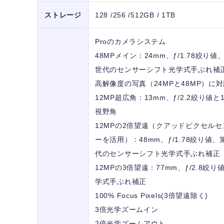
ストレージ
128 /256 /512GB / 1TB
Proのカメラシステム
48MPメイン：24mm、ƒ/1.78絞り値
世代のセンサーシフト光学式手ぶれ補
高解像度の写真（24MPと48MP）に
12MP超広角：13mm、ƒ/2.2絞り値と1
視野角
12MPの2倍望遠（クアッドピクセルセ
ーを活用）：48mm、ƒ/1.78絞り値、
代のセンサーシフト光学式手ぶれ補正
12MPの3倍望遠：77mm、ƒ/2.8絞り
学式手ぶれ補正
100% Focus Pixels(3倍望遠除く)
3倍光学ズームイン
2倍光学ズームアウト