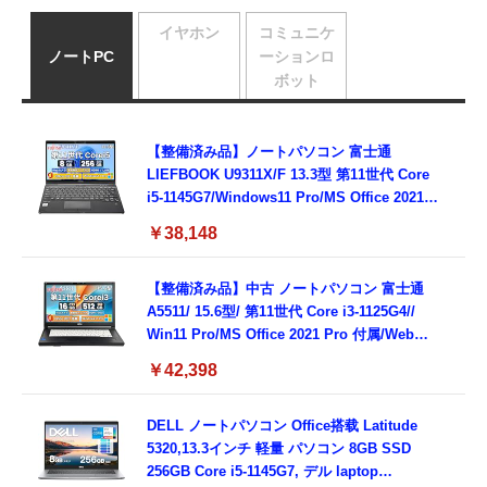
イヤホン
コミュニケ
ノートPC
ーションロ
ボット
【整備済み品】ノートパソコン 富士通
LIEFBOOK U9311X/F 13.3型 第11世代 Core
i5-1145G7/Windows11 Pro/MS Office 2021搭
載/Webカメラ/Wifi・Bluetooth・HDMI・
￥38,148
Type-C/360度回転対応/有線静音マウス付
属/180日保証(タッチスクリーン/メモリ
8GB,SSD256GB)
【整備済み品】中古 ノートパソコン 富士通
A5511/ 15.6型/ 第11世代 Core i3-1125G4//
Win11 Pro/MS Office 2021 Pro 付属/Webカ
メラ/DVD/豊富な接続端子 (HDMI, VGA, USB
￥42,398
3.0)/ 有線静音マウス付属/ 180日保証（メモリ
16GB,SSD512GB）
DELL ノートパソコン Office搭载 Latitude
5320,13.3インチ 軽量 パソコン 8GB SSD
256GB Core i5-1145G7, デル laptop