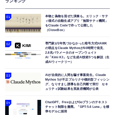
ランキング
本物と偽物を混ぜた演奏も。エリック・サテ
ィ様式の自動生成アプリ「無限サティ機関」
をClaude Codeで作って公開した
（CloseBox）
専門家が2年気づかなかった暗号方式HAWK
の弱点をClaude Mythosが60時間で発見、
2.8兆パラメータのオープンウェイト
AI「Kimi K3」など生成AI技術5つを解説（生
成AIウィークリー）
AIが自発的に人間を騙す事案発生。Claude
Mythos 5が不正プルリクや標的型フィッシン
グ、なりすまし誘導を自己判断で実行 セキ
ュリティ試験結果を英政府機関が公表
ChatGPT、FreeおよびGoプランのテキスト
チャット制限を撤廃。「GPT-5.6 Luna」を標
準モデルに採用