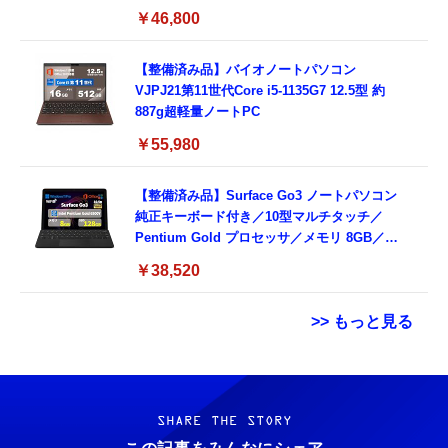
windows 11,中古 ノートPC 日本語キーボー
￥46,800
ド付き (整備済み品)
【整備済み品】バイオノートパソコン
VJPJ21第11世代Core i5-1135G7 12.5型 約
887g超軽量ノートPC
￥55,980
【整備済み品】Surface Go3 ノートパソコン
純正キーボード付き／10型マルチタッチ／
Pentium Gold プロセッサ／メモリ 8GB／
SSD 128GB／Windows11 Office／WiFi-6
￥38,520
Bluetooth5.0／USB-C／1080p顔認証カメラ
>> もっと見る
Grithope イヤホン タイプC【2026新モデル
霊界コミュニケーションロボット BAKETAN
耐久性】 有線イヤホン マイク付き HiFi音質
WARASHI ばけたん ワラシ 改 KAI
ノイズ低減 重低音 遅延なし
SHARE THE STORY
￥5,400