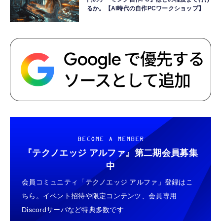
るか。【AI時代の自作PCワークショップ】
BECOME A MEMBER
『テクノエッジ アルファ』
第二期会員募集
中
会員コミュニティ「テクノエッジ アルファ」登録はこ
ちら。イベント招待や限定コンテンツ、会員専用
Discordサーバなど特典多数です