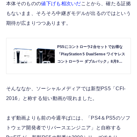
本体そのものの
値下げも相次いだ
ことから、確たる証拠
もないまま、そろそろ中継ぎモデルが出るのではという
期待が広まりつつあります。
PS5にコントローラ2台セットでお得な
「PlayStation 5 DualSense ワイヤレス
コントローラー ダブルパック」8月9日
発売 | テクノエッジ TechnoEdge
そんななか、ソーシャルメディアでは新型PS5「CFI-
2016」と称する短い動画が現れました。
まず動画よりも前の今週半ばには、「PS4＆PS5のソフ
トウェア開発者でリバースエンジニア」と自称する