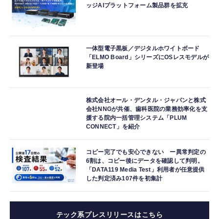
ッジAIプラットフォーム製品群を拡充
一体型電子黒板／デジタルホワイトボード
「ELMO Board」シリーズにOSレスモデルが
新登場
株式会社オール・デンタル・ジャパンと株式
会社NNGが共催、歯科医院の業務効率化を支
援する院内一括管理システム「PLUM
CONNECT」を紹介
コピー完了でも安心できない ー異常判定の
6割は、コピー後にデータを確認して判明。
「DATA119 Media Test」利用者が任意提供
した判定済み107件を初集計
テック系プレスリリースはこちら