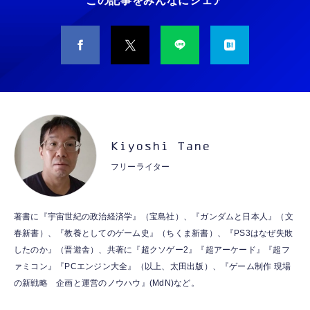
この記事をみんなにシェア
￥949
CASIO Moflin(モフリン）シルバー PE-
タイプc 寝ホンイヤホン 寝ホン type-c 有線
M10SR AIペット（コミュニケーションロボッ
睡眠用イヤホン 【音質強化バージョン
ト）
iPhone 15/16/17対応】横向きに寝ると耳が圧
迫されない ソフトシリコンで柔らかい 超軽量
￥53,900
￥2,199
超小型 外部ノイズ遮断 音質良い リモコン マ
イク付き 安眠 仕事 勉強 通勤通学最適（黑-
CASIO Moflin(モフリン）ゴールドPE-
typec）
Lightning to 3.5mm イヤホンジャック 変換
M10GD AIペット（コミュニケーションロボ
MFi認証 【ハイレゾ音質】 内蔵DAC 遅延な
Kiyoshi Tane
ット）
し 48ビット/96KHz 音量調節対応
フリーライター
￥53,900
￥999
霊界コミュニケーションロボット BAKETAN
【HIFI音質】iphone イヤホンジャック ライ
著書に『宇宙世紀の政治経済学』（宝島社）、『ガンダムと日本人』（文
WARASHI ばけたん ワラシ 桃 MOMO
トニング イヤホン 変換 MFI認証 4極 内蔵
春新書）、『教養としてのゲーム史』（ちくま新書）、『PS3はなぜ失敗
DAC 遅延なし 音量調節/音楽
￥5,400
したのか』（晋遊舎）、共著に『超クソゲー2』『超アーケード』『超フ
￥999
ァミコン』『PCエンジン大全』（以上、太田出版）、『ゲーム制作 現場
の新戦略 企画と運営のノウハウ』(MdN)など。
【ペットロボット 】lopeto AI robot チャー
寝ホン 睡眠用イヤホン 寝ながら 痛くない 超
ジングベース付き ロペット 充電ベース付き