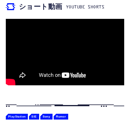
軽量2.8g ASMR推薦 ワイヤレス
感情成長型 AI搭載 ペットロボット コミュニ
ショート動画
Bluetooth6.1 柔軟性高 安眠 仕事 ブルー
ケーションロボット 性格育成 会話 ジェスチ
￥55,782
ャー認識 タッチセンサー ペット級ファー あ
￥2,682
たたかな触り心地 着せ替え可能 アプリ連携
Gemini
PlayStation
SIE
Sony
Rumor