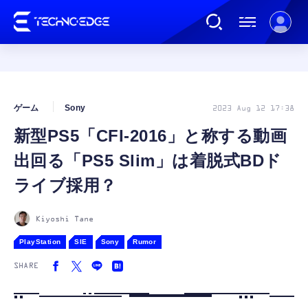
連載
ゲーム
Sony
2023 Aug 12 17:38
新型PS5「CFI-2016」と称する動画
AI
出回る「PS5 Slim」は着脱式BDド
ガジェット
ライブ採用？
ゲーム
Kiyoshi Tane
PlayStation
SIE
Sony
Rumor
カルチャー
SHARE
公式ストア