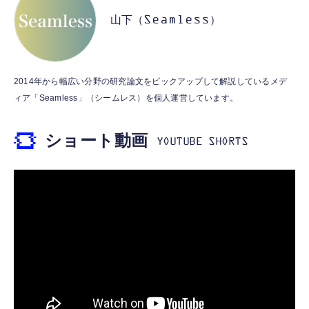
M10GD AIペット（コミュニケーションロボ
MFi認証 【ハイレゾ音質】 内蔵DAC 遅延な
ット）
山下（Seamless）
し 48ビット/96KHz 音量調節対応
￥53,900
￥999
霊界コミュニケーションロボット BAKETAN
【HIFI音質】iphone イヤホンジャック ライ
2014年から幅広い分野の研究論文をピックアップして解説しているメデ
WARASHI ばけたん ワラシ 桃 MOMO
トニング イヤホン 変換 MFI認証 4極 内蔵
ィア「Seamless」（シームレス）を個人運営しています。
DAC 遅延なし 音量調節/音楽
￥5,400
￥999
ショート動画
【ペットロボット 】lopeto AI robot チャー
寝ホン 睡眠用イヤホン 寝ながら 痛くない 超
ジングベース付き ロペット 充電ベース付き
軽量2.8g ASMR推薦 ワイヤレス
感情成長型 AI搭載 ペットロボット コミュニ
Bluetooth6.1 柔軟性高 安眠 仕事 ブルー
ケーションロボット 性格育成 会話 ジェスチ
￥55,782
ャー認識 タッチセンサー ペット級ファー あ
￥2,682
たたかな触り心地 着せ替え可能 アプリ連携
Gemini