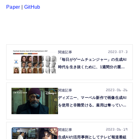
Paper
|
GitHub
2023.07.3
「毎日がゲームチェンジャー」の生成AI
時代を生き抜くために、1週間分の重要
論文をまとめました（新連載・生成AIウ
ィークリー）
2023.06.26
ディズニー、マーベル新作で画像生成AI
を使用と非難受ける。雇用は奪っていな
いと説明
2023.06.19
生成AIの活用事例としてテレビ報道番組