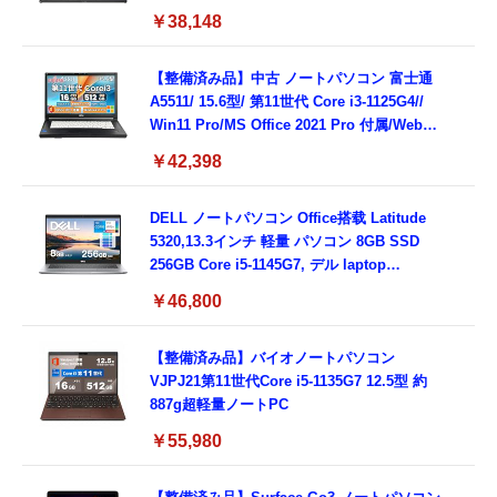
載/Webカメラ/Wifi・Bluetooth・HDMI・
￥38,148
Type-C/360度回転対応/有線静音マウス付
属/180日保証(タッチスクリーン/メモリ
8GB,SSD256GB)
【整備済み品】中古 ノートパソコン 富士通
A5511/ 15.6型/ 第11世代 Core i3-1125G4//
Win11 Pro/MS Office 2021 Pro 付属/Webカ
メラ/DVD/豊富な接続端子 (HDMI, VGA, USB
￥42,398
3.0)/ 有線静音マウス付属/ 180日保証（メモリ
16GB,SSD512GB）
DELL ノートパソコン Office搭载 Latitude
5320,13.3インチ 軽量 パソコン 8GB SSD
256GB Core i5-1145G7, デル laptop
windows 11,中古 ノートPC 日本語キーボー
￥46,800
ド付き (整備済み品)
【整備済み品】バイオノートパソコン
VJPJ21第11世代Core i5-1135G7 12.5型 約
887g超軽量ノートPC
￥55,980