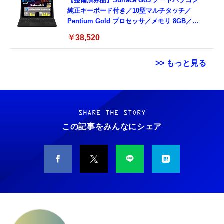
【整備済み品】Surface Go3 ノートパソコン
純正キーボード付き／10型マルチタッチ／
Pentium Gold プロセッサ／メモリ 8GB／
SSD 128GB／Windows11 Office／WiFi-6
￥38,520
Bluetooth5.0／USB-C／1080p顔認証カメラ
>> もっと見る
Grithope イヤホン タイプC【2026新モデル
霊界コミュニケーションロボット BAKETAN
耐久性】 有線イヤホン マイク付き HiFi音質
WARASHI ばけたん ワラシ 改 KAI
ノイズ低減 重低音 遅延なし
SHARE THE STORY
￥5,400
この記事をみんなにシェア
￥949
CASIO Moflin(モフリン）シルバー PE-
タイプc 寝ホンイヤホン 寝ホン type-c 有線
M10SR AIペット（コミュニケーションロボッ
睡眠用イヤホン 【音質強化バージョン
ト）
iPhone 15/16/17対応】横向きに寝ると耳が圧
迫されない ソフトシリコンで柔らかい 超軽量
￥53,900
￥2,199
超小型 外部ノイズ遮断 音質良い リモコン マ
イク付き 安眠 仕事 勉強 通勤通学最適（黑-
CASIO Moflin(モフリン）ゴールドPE-
typec）
Lightning to 3.5mm イヤホンジャック 変換