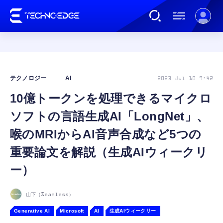
連載
テクノロジー
AI
2023 Jul 10 9:42
10億トークンを処理できるマイクロ
AI
ソフトの言語生成AI「LongNet」、
ガジェット
喉のMRIからAI音声合成など5つの
重要論文を解説（生成AIウィークリ
ゲーム
ー）
カルチャー
山下（Seamless）
Generative AI
Microsoft
AI
生成AIウィークリー
公式ストア