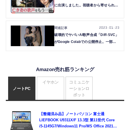
に出演しました。視聴者から寄せられた
最大の疑問に答えます（CloseBox）
2023.01.23
破壊的でヤバいAI歌声合成「Diff-SVC」
がGoogle Colabでの公開停止。一部ユ
ーザーがセレブや商用音源を勝手に利用
で自主制限（CloseBox）
Amazon売れ筋ランキング
イヤホン
コミュニケ
ノートPC
ーションロ
ボット
【整備済み品】ノートパソコン 富士通
LIEFBOOK U9311X/F 13.3型 第11世代 Core
i5-1145G7/Windows11 Pro/MS Office 2021搭