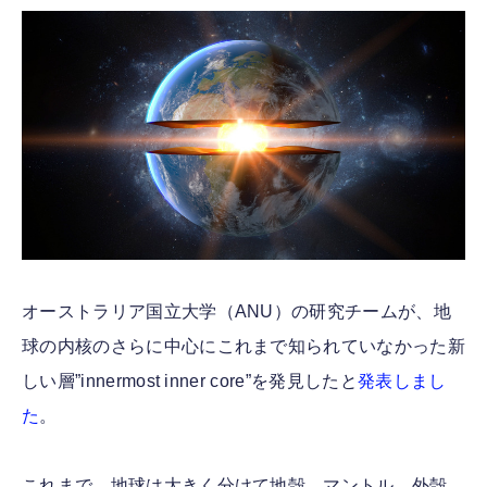
FOLLOW US
オーストラリア国立大学（ANU）の研究チームが、地
球の内核のさらに中心にこれまで知られていなかった新
しい層”innermost inner core”を発見したと
発表しまし
た
。
これまで、地球は大きく分けて地殻、マントル、外殻、