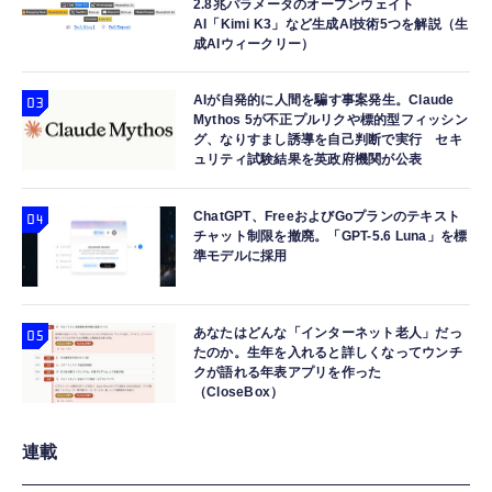
2.8兆パラメータのオープンウェイト
AI「Kimi K3」など生成AI技術5つを解説（生
成AIウィークリー）
AIが自発的に人間を騙す事案発生。Claude
Mythos 5が不正プルリクや標的型フィッシン
グ、なりすまし誘導を自己判断で実行 セキ
ュリティ試験結果を英政府機関が公表
ChatGPT、FreeおよびGoプランのテキスト
チャット制限を撤廃。「GPT-5.6 Luna」を標
準モデルに採用
あなたはどんな「インターネット老人」だっ
たのか。生年を入れると詳しくなってウンチ
クが語れる年表アプリを作った
（CloseBox）
連載