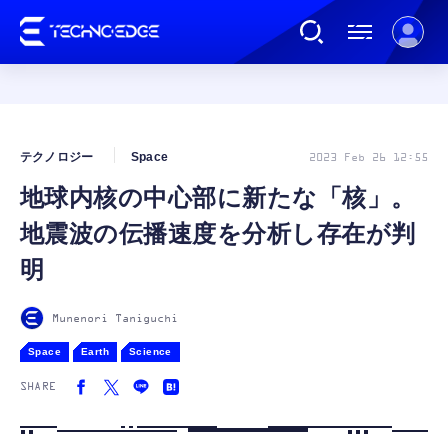
連載
テクノロジー
Space
2023 Feb 26 12:55
地球内核の中心部に新たな「核」。
AI
地震波の伝播速度を分析し存在が判
ガジェット
明
ゲーム
Munenori Taniguchi
Space
Earth
Science
カルチャー
SHARE
公式ストア