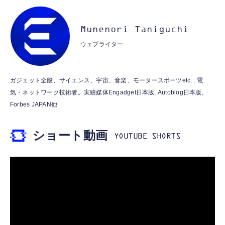
イク付き 安眠 仕事 勉強 通勤通学最適（黑-
CASIO Moflin(モフリン）ゴールドPE-
typec）
Lightning to 3.5mm イヤホンジャック 変換
M10GD AIペット（コミュニケーションロボ
MFi認証 【ハイレゾ音質】 内蔵DAC 遅延な
Munenori Taniguchi
ット）
し 48ビット/96KHz 音量調節対応
ウェブライター
￥53,900
￥999
霊界コミュニケーションロボット BAKETAN
【HIFI音質】iphone イヤホンジャック ライ
ガジェット全般、サイエンス、宇宙、音楽、モータースポーツetc... 電
WARASHI ばけたん ワラシ 桃 MOMO
トニング イヤホン 変換 MFI認証 4極 内蔵
気・ネットワーク技術者。実績媒体Engadget日本版, Autoblog日本版,
DAC 遅延なし 音量調節/音楽
￥5,400
Forbes JAPAN他
￥999
ショート動画
【ペットロボット 】lopeto AI robot チャー
寝ホン 睡眠用イヤホン 寝ながら 痛くない 超
ジングベース付き ロペット 充電ベース付き
軽量2.8g ASMR推薦 ワイヤレス
感情成長型 AI搭載 ペットロボット コミュニ
Bluetooth6.1 柔軟性高 安眠 仕事 ブルー
ケーションロボット 性格育成 会話 ジェスチ
￥55,782
ャー認識 タッチセンサー ペット級ファー あ
￥2,682
たたかな触り心地 着せ替え可能 アプリ連携
Gemini