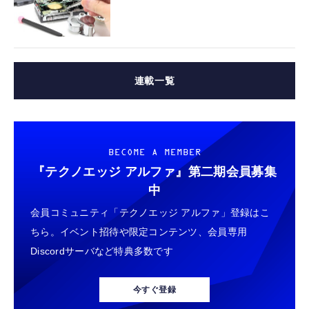
連載一覧
BECOME A MEMBER
『テクノエッジ アルファ』
第二期会員募集
中
会員コミュニティ「テクノエッジ アルファ」登録はこ
ちら。イベント招待や限定コンテンツ、会員専用
Discordサーバなど特典多数です
今すぐ登録