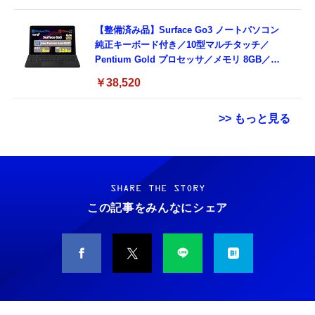
【整備済み品】Surface Go3 ノートパソコン
純正キーボード付き／10型マルチタッチ／
Pentium Gold プロセッサ／メモリ 8GB／
SSD 128GB／Windows11 Office／WiFi-6
￥38,520
Bluetooth5.0／USB-C／1080p顔認証カメラ
>> もっと見る
Grithope イヤホン タイプC【2026新モデル
霊界コミュニケーションロボット BAKETAN
耐久性】 有線イヤホン マイク付き HiFi音質
WARASHI ばけたん ワラシ 改 KAI
ノイズ低減 重低音 遅延なし
SHARE THE STORY
￥5,400
この記事をみんなにシェア
￥949
CASIO Moflin(モフリン）シルバー PE-
タイプc 寝ホンイヤホン 寝ホン type-c 有線
M10SR AIペット（コミュニケーションロボッ
睡眠用イヤホン 【音質強化バージョン
ト）
iPhone 15/16/17対応】横向きに寝ると耳が圧
迫されない ソフトシリコンで柔らかい 超軽量
￥53,900
￥2,199
超小型 外部ノイズ遮断 音質良い リモコン マ