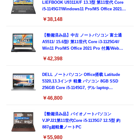
LIEFBOOK U9311X/F 13.3型 第11世代 Core
i5-1145G7/Windows11 Pro/MS Office 2021搭
載/Webカメラ/Wifi・Bluetooth・HDMI・
￥38,148
Type-C/360度回転対応/有線静音マウス付
属/180日保証(タッチスクリーン/メモリ
8GB,SSD256GB)
【整備済み品】中古 ノートパソコン 富士通
A5511/ 15.6型/ 第11世代 Core i3-1125G4//
Win11 Pro/MS Office 2021 Pro 付属/Webカ
メラ/DVD/豊富な接続端子 (HDMI, VGA, USB
￥42,398
3.0)/ 有線静音マウス付属/ 180日保証（メモリ
16GB,SSD512GB）
DELL ノートパソコン Office搭载 Latitude
5320,13.3インチ 軽量 パソコン 8GB SSD
256GB Core i5-1145G7, デル laptop
windows 11,中古 ノートPC 日本語キーボー
￥46,800
ド付き (整備済み品)
【整備済み品】バイオノートパソコン
VJPJ21第11世代Core i5-1135G7 12.5型 約
887g超軽量ノートPC
￥55,980