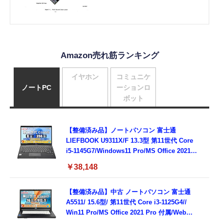
Amazon売れ筋ランキング
イヤホン
コミュニケ
ノートPC
ーションロ
ボット
【整備済み品】ノートパソコン 富士通
LIEFBOOK U9311X/F 13.3型 第11世代 Core
i5-1145G7/Windows11 Pro/MS Office 2021搭
載/Webカメラ/Wifi・Bluetooth・HDMI・
￥38,148
Type-C/360度回転対応/有線静音マウス付
属/180日保証(タッチスクリーン/メモリ
8GB,SSD256GB)
【整備済み品】中古 ノートパソコン 富士通
A5511/ 15.6型/ 第11世代 Core i3-1125G4//
Win11 Pro/MS Office 2021 Pro 付属/Webカ