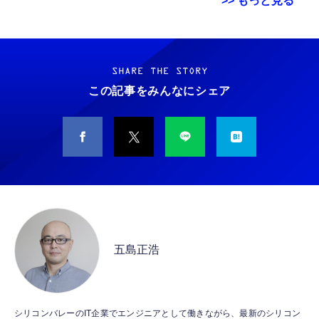
>> もっと見る
Grithope イヤホン タイプC【2026新モデル
霊界コミュニケーションロボット BAKETAN
耐久性】 有線イヤホン マイク付き HiFi音質
WARASHI ばけたん ワラシ 改 KAI
ノイズ低減 重低音 遅延なし
SHARE THE STORY
￥5,400
この記事をみんなにシェア
￥949
CASIO Moflin(モフリン）シルバー PE-
タイプc 寝ホンイヤホン 寝ホン type-c 有線
M10SR AIペット（コミュニケーションロボッ
睡眠用イヤホン 【音質強化バージョン
ト）
iPhone 15/16/17対応】横向きに寝ると耳が圧
迫されない ソフトシリコンで柔らかい 超軽量
￥53,900
￥2,199
超小型 外部ノイズ遮断 音質良い リモコン マ
イク付き 安眠 仕事 勉強 通勤通学最適（黑-
CASIO Moflin(モフリン）ゴールドPE-
typec）
Lightning to 3.5mm イヤホンジャック 変換
M10GD AIペット（コミュニケーションロボ
MFi認証 【ハイレゾ音質】 内蔵DAC 遅延な
ット）
五島正浩
し 48ビット/96KHz 音量調節対応
￥53,900
￥999
霊界コミュニケーションロボット BAKETAN
【HIFI音質】iphone イヤホンジャック ライ
シリコンバレーのIT企業でエンジニアとして働きながら、最新のシリコン