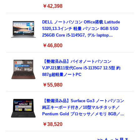
メラ/DVD/豊富な接続端子 (HDMI, VGA, USB
￥42,398
3.0)/ 有線静音マウス付属/ 180日保証（メモリ
16GB,SSD512GB）
DELL ノートパソコン Office搭载 Latitude
5320,13.3インチ 軽量 パソコン 8GB SSD
256GB Core i5-1145G7, デル laptop
windows 11,中古 ノートPC 日本語キーボー
￥46,800
ド付き (整備済み品)
【整備済み品】バイオノートパソコン
VJPJ21第11世代Core i5-1135G7 12.5型 約
887g超軽量ノートPC
￥55,980
【整備済み品】Surface Go3 ノートパソコン
純正キーボード付き／10型マルチタッチ／
Pentium Gold プロセッサ／メモリ 8GB／
SSD 128GB／Windows11 Office／WiFi-6
￥38,520
Bluetooth5.0／USB-C／1080p顔認証カメラ