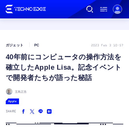
連載
ガジェット
PC
2023 Feb 3 10:57
40年前にコンピュータの操作方法を
AI
確立したApple Lisa。記念イベント
ガジェット
で開発者たちが語った秘話
ゲーム
五島正浩
Apple
カルチャー
SHARE
公式ストア