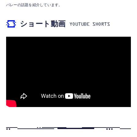
WARASHI ばけたん ワラシ 桃 MOMO
トニング イヤホン 変換 MFI認証 4極 内蔵
バレーの話題を紹介しています。
DAC 遅延なし 音量調節/音楽
￥5,400
￥999
ショート動画
【ペットロボット 】lopeto AI robot チャー
寝ホン 睡眠用イヤホン 寝ながら 痛くない 超
ジングベース付き ロペット 充電ベース付き
軽量2.8g ASMR推薦 ワイヤレス
感情成長型 AI搭載 ペットロボット コミュニ
Bluetooth6.1 柔軟性高 安眠 仕事 ブルー
ケーションロボット 性格育成 会話 ジェスチ
￥55,782
ャー認識 タッチセンサー ペット級ファー あ
￥2,682
たたかな触り心地 着せ替え可能 アプリ連携
Gemini