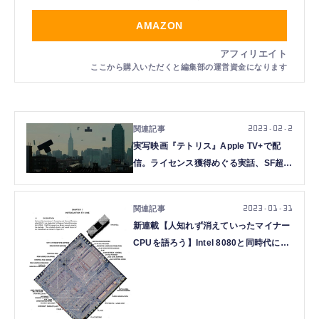
AMAZON
2023.02.2
実写映画『テトリス』Apple TV+で配
信。ライセンス獲得めぐる実話、SF超大
作案は立消え
2023.01.31
新連載【人知れず消えていったマイナー
CPUを語ろう】Intel 8080と同時代に生
まれた16bit CPU「NS IMP-
16/PACE/INS8900」の不遇（大原雄
介）