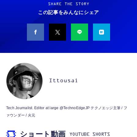
ノイズ低減 重低音 遅延なし
SHARE THE STORY
￥5,400
この記事をみんなにシェア
￥949
CASIO Moflin(モフリン）シルバー PE-
タイプc 寝ホンイヤホン 寝ホン type-c 有線
M10SR AIペット（コミュニケーションロボッ
睡眠用イヤホン 【音質強化バージョン
ト）
iPhone 15/16/17対応】横向きに寝ると耳が圧
迫されない ソフトシリコンで柔らかい 超軽量
￥53,900
￥2,199
超小型 外部ノイズ遮断 音質良い リモコン マ
イク付き 安眠 仕事 勉強 通勤通学最適（黑-
CASIO Moflin(モフリン）ゴールドPE-
typec）
Lightning to 3.5mm イヤホンジャック 変換
M10GD AIペット（コミュニケーションロボ
MFi認証 【ハイレゾ音質】 内蔵DAC 遅延な
ット）
Ittousai
し 48ビット/96KHz 音量調節対応
￥53,900
￥999
霊界コミュニケーションロボット BAKETAN
【HIFI音質】iphone イヤホンジャック ライ
Tech Journalist. Editor at large @TechnoEdgeJP テクノエッジ主筆 / フ
WARASHI ばけたん ワラシ 桃 MOMO
トニング イヤホン 変換 MFI認証 4極 内蔵
ァウンダー / 火元
DAC 遅延なし 音量調節/音楽
￥5,400
￥999
ショート動画