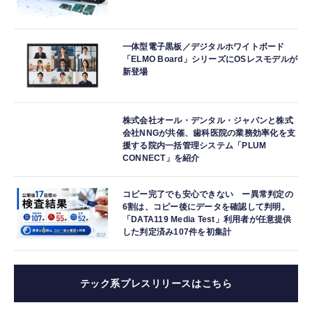
一体型電子黒板／デジタルホワイトボード
「ELMO Board」シリーズにOSレスモデルが
新登場
株式会社オール・デンタル・ジャパンと株式
会社NNGが共催、歯科医院の業務効率化を支
援する院内一括管理システム「PLUM
CONNECT」を紹介
コピー完了でも安心できない ー異常判定の
6割は、コピー後にデータを確認して判明。
「DATA119 Media Test」利用者が任意提供
した判定済み107件を初集計
テック系プレスリリースはこちら