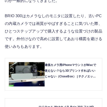
のが一般的になってきました。
BRIO 300はカメラなしのモニタに設置したり、古いPC
の内蔵カメラでは画質がやばすぎることに気づいた際、
ひとつステップアップで購入するような位置づけの製品
です。外付けなので高めに設置してあおり構図を避ける
使いみちもあります。
連係カメラ用iPhoneマウントがiMacで
使えない？なら3Dプリントすればいい
じゃない（CloseBox） | テクノエッジ
TechnoEdge
ロジクール Webカメラ Brio 300 フルHD