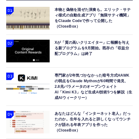
本物と偽物を混ぜた演奏も。エリック・サテ
ィ様式の自動生成アプリ「無限サティ機関」
をClaude Codeで作って公開した
（CloseBox）
Xが「質の高いクリエイター」に報酬を与え
る新プログラムを9月開始。既存の「収益分
配プログラム」は終了
専門家が2年気づかなかった暗号方式HAWK
の弱点をClaude Mythosが60時間で発見、
2.8兆パラメータのオープンウェイト
AI「Kimi K3」など生成AI技術5つを解説（生
成AIウィークリー）
あなたはどんな「インターネット老人」だっ
たのか。生年を入れると詳しくなってウンチ
クが語れる年表アプリを作った
（CloseBox）