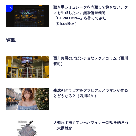
聴き手シミュレータを内蔵して飽きないテク
ノを生成したい。無限偏差機関
「DEVIATION∞」を作ってみた
（CloseBox）
連載
西川善司のバビンチョなテクノコラム（西川
善司）
生成AIグラビアをグラビアカメラマンが作る
とどうなる？（西川和久）
人知れず消えていったマイナーCPUを語ろう
（大原雄介）