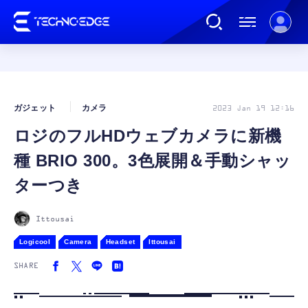
連載
ガジェット
カメラ
2023 Jan 19 12:16
ロジのフルHDウェブカメラに新機
AI
種 BRIO 300。3色展開＆手動シャッ
ガジェット
ターつき
ゲーム
Ittousai
Logicool
Camera
Headset
Ittousai
カルチャー
SHARE
公式ストア