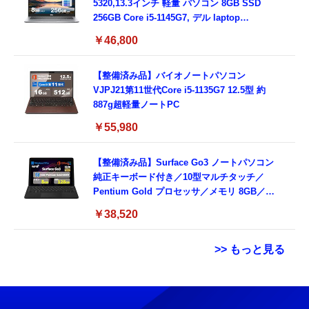
5320,13.3インチ 軽量 パソコン 8GB SSD
256GB Core i5-1145G7, デル laptop
windows 11,中古 ノートPC 日本語キーボー
￥46,800
ド付き (整備済み品)
【整備済み品】バイオノートパソコン
VJPJ21第11世代Core i5-1135G7 12.5型 約
887g超軽量ノートPC
￥55,980
【整備済み品】Surface Go3 ノートパソコン
純正キーボード付き／10型マルチタッチ／
Pentium Gold プロセッサ／メモリ 8GB／
SSD 128GB／Windows11 Office／WiFi-6
￥38,520
Bluetooth5.0／USB-C／1080p顔認証カメラ
>> もっと見る
Grithope イヤホン タイプC【2026新モデル
霊界コミュニケーションロボット BAKETAN
耐久性】 有線イヤホン マイク付き HiFi音質
WARASHI ばけたん ワラシ 改 KAI