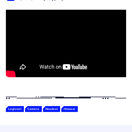
【ペットロボット 】lopeto AI robot チャー
寝ホン 睡眠用イヤホン 寝ながら 痛くない 超
ジングベース付き ロペット 充電ベース付き
軽量2.8g ASMR推薦 ワイヤレス
感情成長型 AI搭載 ペットロボット コミュニ
Bluetooth6.1 柔軟性高 安眠 仕事 ブルー
ケーションロボット 性格育成 会話 ジェスチ
￥55,782
ャー認識 タッチセンサー ペット級ファー あ
￥2,682
たたかな触り心地 着せ替え可能 アプリ連携
Gemini
Logicool
Camera
Headset
Ittousai