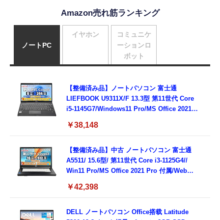
Amazon売れ筋ランキング
イヤホン
コミュニケ
ノートPC
ーションロ
ボット
【整備済み品】ノートパソコン 富士通
LIEFBOOK U9311X/F 13.3型 第11世代 Core
i5-1145G7/Windows11 Pro/MS Office 2021搭
載/Webカメラ/Wifi・Bluetooth・HDMI・
￥38,148
Type-C/360度回転対応/有線静音マウス付
属/180日保証(タッチスクリーン/メモリ
8GB,SSD256GB)
【整備済み品】中古 ノートパソコン 富士通
A5511/ 15.6型/ 第11世代 Core i3-1125G4//
Win11 Pro/MS Office 2021 Pro 付属/Webカ
メラ/DVD/豊富な接続端子 (HDMI, VGA, USB
￥42,398
3.0)/ 有線静音マウス付属/ 180日保証（メモリ
16GB,SSD512GB）
DELL ノートパソコン Office搭载 Latitude