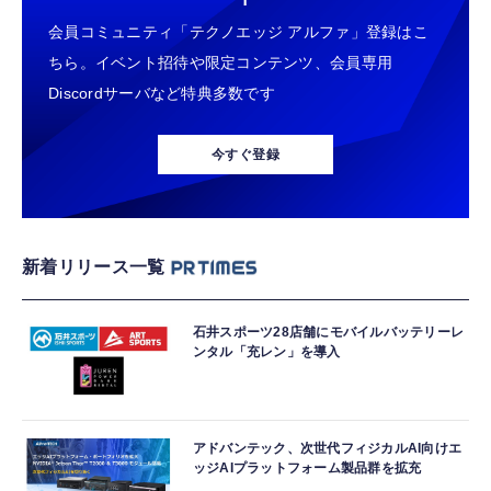
会員コミュニティ「テクノエッジ アルファ」登録はこ
ちら。イベント招待や限定コンテンツ、会員専用
Discordサーバなど特典多数です
今すぐ登録
新着リリース一覧
石井スポーツ28店舗にモバイルバッテリーレ
ンタル「充レン」を導入
アドバンテック、次世代フィジカルAI向けエ
ッジAIプラットフォーム製品群を拡充