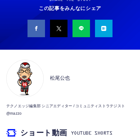
￥5,400
この記事をみんなにシェア
￥949
CASIO Moflin(モフリン）シルバー PE-
タイプc 寝ホンイヤホン 寝ホン type-c 有線
M10SR AIペット（コミュニケーションロボッ
睡眠用イヤホン 【音質強化バージョン
ト）
iPhone 15/16/17対応】横向きに寝ると耳が圧
迫されない ソフトシリコンで柔らかい 超軽量
￥53,900
￥2,199
超小型 外部ノイズ遮断 音質良い リモコン マ
イク付き 安眠 仕事 勉強 通勤通学最適（黑-
CASIO Moflin(モフリン）ゴールドPE-
typec）
Lightning to 3.5mm イヤホンジャック 変換
M10GD AIペット（コミュニケーションロボ
MFi認証 【ハイレゾ音質】 内蔵DAC 遅延な
ット）
松尾公也
し 48ビット/96KHz 音量調節対応
￥53,900
￥999
霊界コミュニケーションロボット BAKETAN
【HIFI音質】iphone イヤホンジャック ライ
テクノエッジ編集部 シニアエディター / コミュニティストラテジスト
WARASHI ばけたん ワラシ 桃 MOMO
トニング イヤホン 変換 MFI認証 4極 内蔵
@mazzo
DAC 遅延なし 音量調節/音楽
￥5,400
￥999
ショート動画
【ペットロボット 】lopeto AI robot チャー