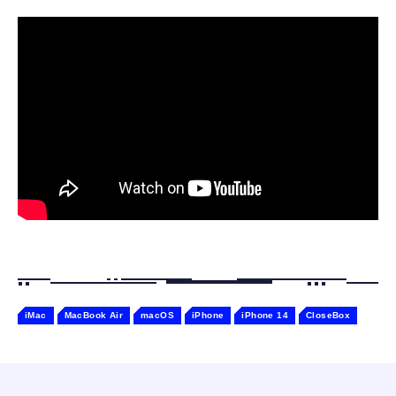
寝ホン 睡眠用イヤホン 寝ながら 痛くない 超
ジングベース付き ロペット 充電ベース付き
軽量2.8g ASMR推薦 ワイヤレス
感情成長型 AI搭載 ペットロボット コミュニ
Bluetooth6.1 柔軟性高 安眠 仕事 ブルー
ケーションロボット 性格育成 会話 ジェスチ
￥55,782
ャー認識 タッチセンサー ペット級ファー あ
￥2,682
たたかな触り心地 着せ替え可能 アプリ連携
Gemini
iMac
MacBook Air
macOS
iPhone
iPhone 14
CloseBox