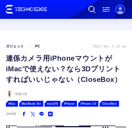
連載
ガジェット
PC
2022 Nov 2 13:16
連係カメラ用iPhoneマウントが
AI
iMacで使えない？なら3Dプリント
ガジェット
すればいいじゃない（CloseBox）
ゲーム
松尾公也
iMac
MacBook Air
macOS
iPhone
iPhone 14
CloseBox
カルチャー
SHARE
公式ストア