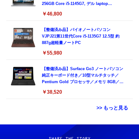
256GB Core i5-1145G7, デル laptop
windows 11,中古 ノートPC 日本語キーボー
￥46,800
ド付き (整備済み品)
【整備済み品】バイオノートパソコン
VJPJ21第11世代Core i5-1135G7 12.5型 約
887g超軽量ノートPC
￥55,980
【整備済み品】Surface Go3 ノートパソコン
純正キーボード付き／10型マルチタッチ／
Pentium Gold プロセッサ／メモリ 8GB／
SSD 128GB／Windows11 Office／WiFi-6
￥38,520
Bluetooth5.0／USB-C／1080p顔認証カメラ
>> もっと見る
Grithope イヤホン タイプC【2026新モデル
霊界コミュニケーションロボット BAKETAN
耐久性】 有線イヤホン マイク付き HiFi音質
WARASHI ばけたん ワラシ 改 KAI
ノイズ低減 重低音 遅延なし
SHARE THE STORY