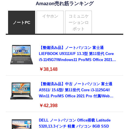
Amazon売れ筋ランキング
イヤホン
コミュニケ
ノートPC
ーションロ
ボット
【整備済み品】ノートパソコン 富士通
LIEFBOOK U9311X/F 13.3型 第11世代 Core
i5-1145G7/Windows11 Pro/MS Office 2021搭
載/Webカメラ/Wifi・Bluetooth・HDMI・
￥38,148
Type-C/360度回転対応/有線静音マウス付
属/180日保証(タッチスクリーン/メモリ
8GB,SSD256GB)
【整備済み品】中古 ノートパソコン 富士通
A5511/ 15.6型/ 第11世代 Core i3-1125G4//
Win11 Pro/MS Office 2021 Pro 付属/Webカ
メラ/DVD/豊富な接続端子 (HDMI, VGA, USB
￥42,398
3.0)/ 有線静音マウス付属/ 180日保証（メモリ
16GB,SSD512GB）
DELL ノートパソコン Office搭载 Latitude
5320,13.3インチ 軽量 パソコン 8GB SSD