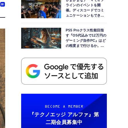
さまざまなテーマでオフ
ラインのイベントを開
催。ディスコードでコミ
ュニケーションもできま
す
PS5 Proクラス性能目指
す『OS代込みで12万円の
ゲーミング自作PC』はど
の程度まで行けるか。
【AI時代の自作PCワーク
ショップ】
BECOME A MEMBER
『テクノエッジ アルファ』
第
二期会員募集中