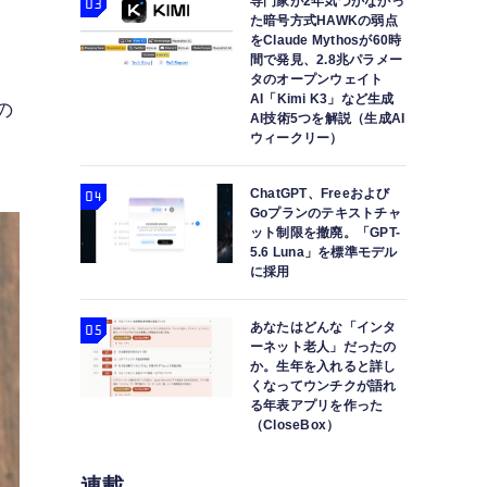
専門家が2年気づかなかっ
た暗号方式HAWKの弱点
をClaude Mythosが60時
間で発見、2.8兆パラメー
は
タのオープンウェイト
AI「Kimi K3」など生成
の
AI技術5つを解説（生成AI
ウィークリー）
ChatGPT、Freeおよび
Goプランのテキストチャ
ット制限を撤廃。「GPT-
5.6 Luna」を標準モデル
に採用
あなたはどんな「インタ
ーネット老人」だったの
か。生年を入れると詳し
くなってウンチクが語れ
る年表アプリを作った
（CloseBox）
連載