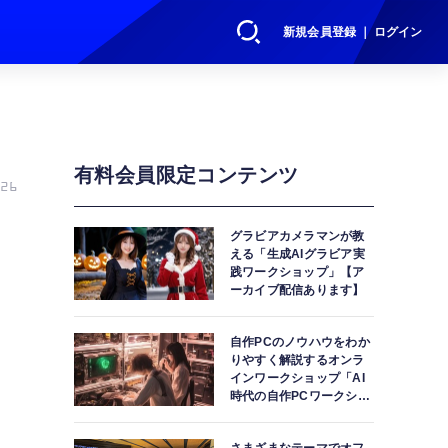
新規会員登録 ｜ ログイン
有料会員限定コンテンツ
26
の
グラビアカメラマンが教
える「生成AIグラビア実
践ワークショップ」【ア
ーカイブ配信あります】
自作PCのノウハウをわか
りやすく解説するオンラ
インワークショップ「AI
時代の自作PCワークショ
ップ」【アーカイブ配信
あります】