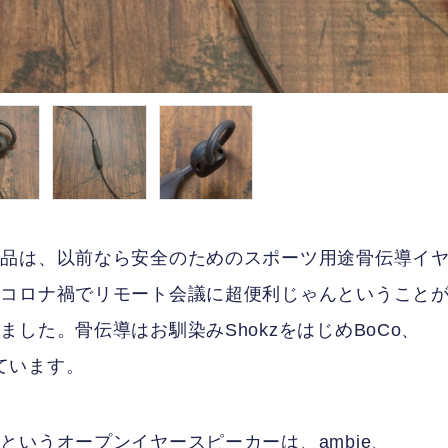
製品は、以前なら安全のためのスポーツ用途骨伝導イ
のコロナ禍でリモート会議に超便利じゃんということ
した。骨伝導はお馴染みShokzをはじめBoCo、
しています。
いうオープンイヤースピーカーは、ambie、