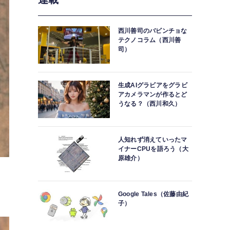
西川善司のバビンチョな
テクノコラム（西川善
司）
生成AIグラビアをグラビ
アカメラマンが作るとど
うなる？（西川和久）
人知れず消えていったマ
イナーCPUを語ろう（大
原雄介）
Google Tales（佐藤由紀
子）