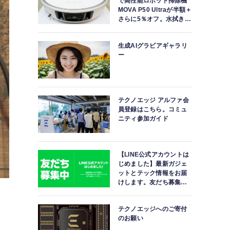
で高性能ロボット掃除機
MOVA P50 Ultraが半額＋
さらに5％オフ。水拭きモ
ップ自動洗浄・乾燥まで
対応ハイエンドモデル
生成AIグラビアギャラリ
ー
テクノエッジ アルファ会
員登録はこちら。コミュ
ニティ参加ガイド
【LINE公式アカウントは
じめました】最新ガジェ
ットとテック情報をお届
けします。友だち募集
中。
テクノエッジへのご寄付
のお願い