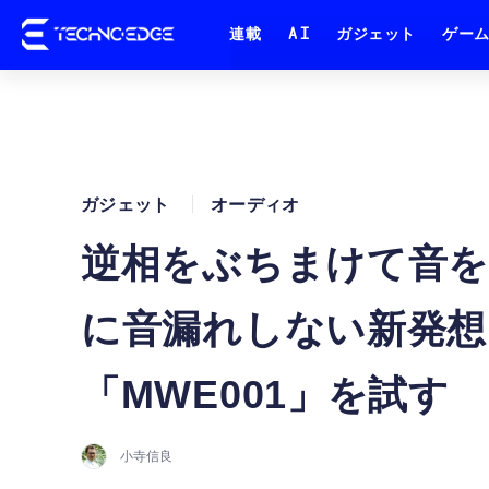
連載
AI
ガジェット
ゲー
ガジェット
オーディオ
逆相をぶちまけて音
に音漏れしない新発想
「MWE001」を試す
小寺信良