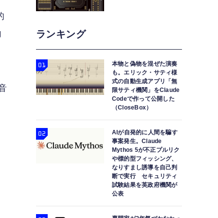
的
向
ランキング
本物と偽物を混ぜた演奏
も。エリック・サティ様
式の自動生成アプリ「無
音
限サティ機関」をClaude
Codeで作って公開した
て
（CloseBox）
す
AIが自発的に人間を騙す
事案発生。Claude
Mythos 5が不正プルリク
や標的型フィッシング、
なりすまし誘導を自己判
ス
断で実行 セキュリティ
試験結果を英政府機関が
楽
公表