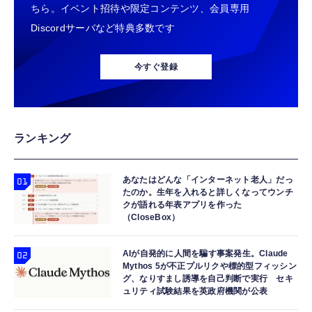
ちら。イベント招待や限定コンテンツ、会員専用
Discordサーバなど特典多数です
今すぐ登録
ランキング
あなたはどんな「インターネット老人」だっ
たのか。生年を入れると詳しくなってウンチ
クが語れる年表アプリを作った
（CloseBox）
AIが自発的に人間を騙す事案発生。Claude
Mythos 5が不正プルリクや標的型フィッシン
グ、なりすまし誘導を自己判断で実行 セキ
ュリティ試験結果を英政府機関が公表