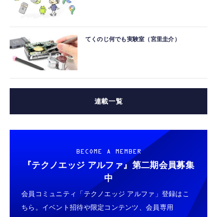
てくのじ何でも実験室（宮里圭介）
連載一覧
BECOME A MEMBER
『テクノエッジ アルファ』
第二期会員募集
中
会員コミュニティ「テクノエッジ アルファ」登録はこ
ちら。イベント招待や限定コンテンツ、会員専用