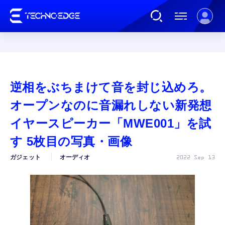
連載
逆相をぶちまけて音を封じ込めろ。
AI
オープンなのに音漏れしない新発想
イヤースピーカー「MWE001」を試
ガジェット
す 5枚目の写真・画像
ガジェット
オーディオ
2022 Sep 13
ゲーム
カルチャー
公式ストア