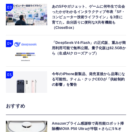
あのSFやガジェット、ゲームに何年生で出会
ったかがわかるインタラクティブ年表「SF・
コンピューター技術ライフライン」を3倍に
育てた。自分語りに便利なX共有機能も
（CloseBox）
「DeepSeek-V4-Flash」の正式版、重みが商
用利用可能で無料公開。量子化版は82.5GBか
ら（生成AIクローズアップ）
今年のiPhone新製品、発売直後から品薄にな
る可能性。ティム・クックCEOが「供給制約
の影響」を警告
おすすめ
Amazonプライム感謝祭で高性能ロボット掃
除機MOVA P50 Ultraが半額＋さらに5％オ