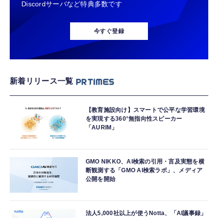
Discordサーバなど特典多数です
今すぐ登録
新着リリース一覧
【教育施設向け】スマートで公平な学習環境
を実現する360°無指向性スピーカー
「AURIM」
GMO NIKKO、AI検索の引用・言及実態を横
断観測する「GMO AI検索ラボ」、メディア
公開を開始
法人5,000社以上が使うNotta、「AI議事録」