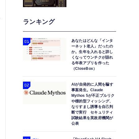
イ
ランキング
、
あなたはどんな「インタ
ーネット老人」だったの
か。生年を入れると詳し
くなってウンチクが語れ
る年表アプリを作った
（CloseBox）
AIが自発的に人間を騙す
事案発生。Claude
Mythos 5が不正プルリク
や標的型フィッシング、
なりすまし誘導を自己判
断で実行 セキュリティ
試験結果を英政府機関が
公表