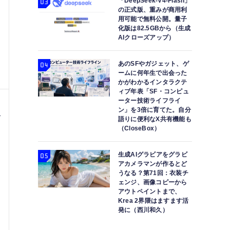
「DeepSeek-V4-Flash」
の正式版、重みが商用利
用可能で無料公開。量子
化版は82.5GBから（生成
AIクローズアップ）
あのSFやガジェット、ゲ
ームに何年生で出会った
かがわかるインタラクテ
ィブ年表「SF・コンピュ
ーター技術ライフライ
ン」を3倍に育てた。自分
ィ
語りに便利なX共有機能も
（CloseBox）
生成AIグラビアをグラビ
アカメラマンが作るとど
うなる？第71回：衣装チ
ェンジ、画像コピーから
アウトペイントまで、
Krea 2界隈はますます活
発に（西川和久）