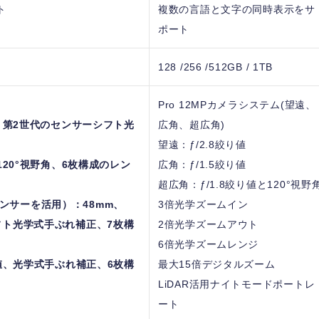
ト
複数の言語と文字の同時表示をサ
ポート
128 /256 /512GB / 1TB
Pro 12MPカメラシステム(望遠、
り値、第2世代のセンサーシフト光
広角、超広角)
望遠：ƒ/2.8絞り値
と120°視野角、6枚構成のレン
広角：ƒ/1.5絞り値
超広角：ƒ/1.8絞り値と120°視野
ンサーを活用）：48mm、
3倍光学ズームイン
シフト光学式手ぶれ補正、7枚構
2倍光学ズームアウト
6倍光学ズームレンジ
絞り値、光学式手ぶれ補正、6枚構
最大15倍デジタルズーム
LiDAR活用ナイトモードポートレ
ート