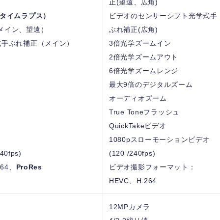
正(望遠、広角)
/タイムラプス）
ビデオのセンサーシフト光学式手
メイン、望遠）
ぶれ補正(広角)
式手ぶれ補正（メイン）
3倍光学ズームイン
2倍光学ズームアウト
6倍光学ズームレンジ
最大9倍のデジタルズーム
オーディオズーム
True Toneフラッシュ
QuickTakeビデオ
1080pスローモーションビデオ
0fps)
(120 /240fps)
64、
ProRes
ビデオ撮影フォーマット：
HEVC、H.264
12MPカメラ