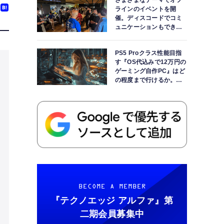
さまざまなテーマでオフ
ラインのイベントを開
催。ディスコードでコミ
ュニケーションもできま
す
PS5 Proクラス性能目指
す『OS代込みで12万円の
ゲーミング自作PC』はど
の程度まで行けるか。
【AI時代の自作PCワーク
ショップ】
BECOME A MEMBER
『テクノエッジ アルファ』
第
二期会員募集中