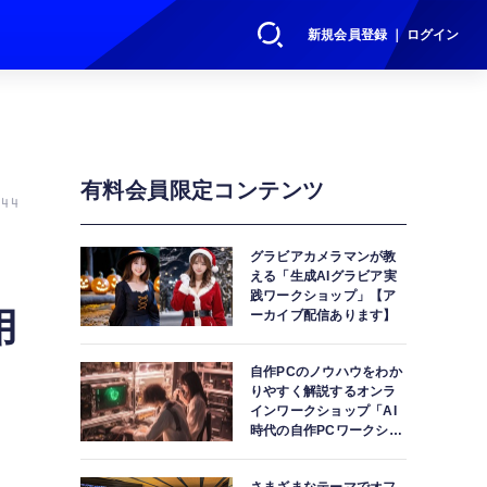
新規会員登録 ｜ ログイン
有料会員限定コンテンツ
44
グラビアカメラマンが教
える「生成AIグラビア実
践ワークショップ」【ア
用
ーカイブ配信あります】
自作PCのノウハウをわか
りやすく解説するオンラ
インワークショップ「AI
時代の自作PCワークショ
ップ」【アーカイブ配信
あります】