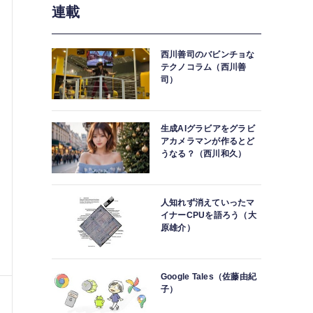
連載
西川善司のバビンチョな
テクノコラム（西川善
司）
生成AIグラビアをグラビ
アカメラマンが作るとど
うなる？（西川和久）
人知れず消えていったマ
イナーCPUを語ろう（大
原雄介）
Google Tales（佐藤由紀
子）