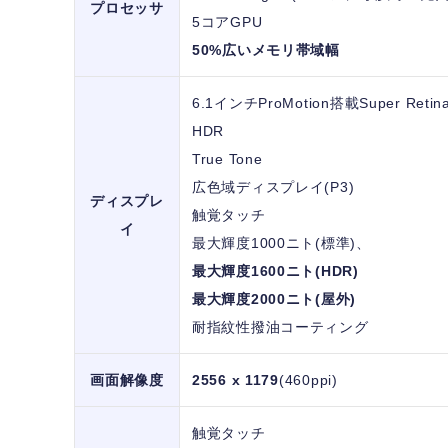
プロセッサ
5コアGPU
50%広いメモリ帯域幅
6.1インチProMotion搭載Super Ret
HDR
True Tone
広色域ディスプレイ(P3)
ディスプレ
触覚タッチ
イ
最大輝度1000ニト(標準)、
最大輝度1600ニト(HDR)
最大輝度2000ニト(屋外)
耐指紋性撥油コーティング
画面解像度
2556 x 1179
(460ppi)
触覚タッチ