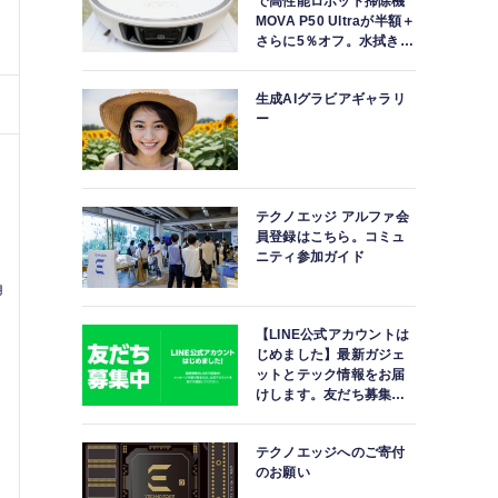
で高性能ロボット掃除機
MOVA P50 Ultraが半額＋
さらに5％オフ。水拭きモ
ップ自動洗浄・乾燥まで
対応ハイエンドモデル
生成AIグラビアギャラリ
ー
テクノエッジ アルファ会
員登録はこちら。コミュ
ニティ参加ガイド
角
【LINE公式アカウントは
じめました】最新ガジェ
ットとテック情報をお届
けします。友だち募集
中。
テクノエッジへのご寄付
のお願い