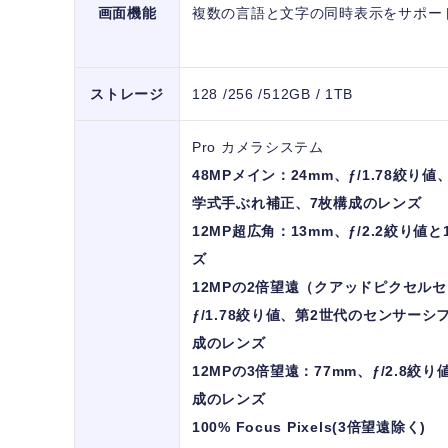
画面機能
複数の言語と文字の同時表示をサポー
ストレージ
128 /256 /512GB / 1TB
Pro カメラシステム
48MPメイン：24mm、ƒ/1.78絞
学式手ぶれ補正、7枚構成のレンズ
12MP超広角：13mm、ƒ/2.2絞り値
ズ
12MPの2倍望遠（クアッドピクセルセ
ƒ/1.78絞り値、第2世代のセンサー
成のレンズ
12MPの3倍望遠：77mm、ƒ/2.8
成のレンズ
100% Focus Pixels(3倍望遠除く)