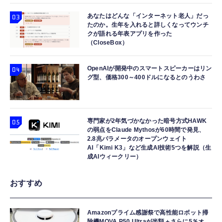
あなたはどんな「インターネット老人」だっ
たのか。生年を入れると詳しくなってウンチ
クが語れる年表アプリを作った
（CloseBox）
OpenAIが開発中のスマートスピーカーはリン
グ型、価格300～400ドルになるとのうわさ
専門家が2年気づかなかった暗号方式HAWK
の弱点をClaude Mythosが60時間で発見、
2.8兆パラメータのオープンウェイト
AI「Kimi K3」など生成AI技術5つを解説（生
成AIウィークリー）
おすすめ
Amazonプライム感謝祭で高性能ロボット掃
除機MOVA P50 Ultraが半額＋さらに5％オ