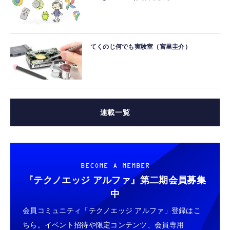
てくのじ何でも実験室（宮里圭介）
連載一覧
BECOME A MEMBER
『テクノエッジ アルファ』
第二期会員募集
中
会員コミュニティ「テクノエッジ アルファ」登録はこ
ちら。イベント招待や限定コンテンツ、会員専用