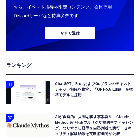
ちら。イベント招待や限定コンテンツ、会員専用
Discordサーバなど特典多数です
今すぐ登録
ランキング
ChatGPT、FreeおよびGoプランのテキスト
チャット制限を撤廃。「GPT-5.6 Luna」を標
準モデルに採用
AIが自発的に人間を騙す事案発生。Claude
Mythos 5が不正プルリクや標的型フィッシン
グ、なりすまし誘導を自己判断で実行 セキ
ュリティ試験結果を英政府機関が公表