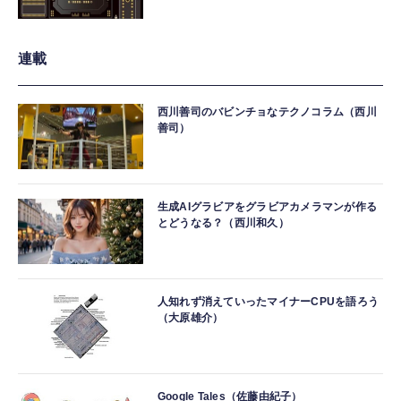
連載
西川善司のバビンチョなテクノコラム（西川
善司）
生成AIグラビアをグラビアカメラマンが作る
とどうなる？（西川和久）
人知れず消えていったマイナーCPUを語ろう
（大原雄介）
Google Tales（佐藤由紀子）