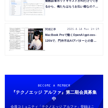
複数話者ポッドキャストがAIだけででき
るから、俺たちはもうお払い箱なの？
話題のVibeVoiceをインストールして試
してみた（CloseBox）
2025.8.18 Mon 14:19
MacBook Proで動くOpenAI gpt-oss-
120bで、門外不出AIアバターとの音声
対話システムを構築できた
（CloseBox）
BECOME A MEMBER
『テクノエッジ アルファ』
第二期会員募集
中
会員コミュニティ「テクノエッジ アルファ」登録はこ