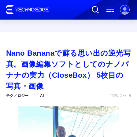
連載
Nano Bananaで蘇る思い出の逆光写
AI
真。画像編集ソフトとしてのナノバ
ナナの実力（CloseBox） 5枚目の
ガジェット
写真・画像
テクノロジー
AI
2025 Sep 9
ゲーム
カルチャー
公式ストア