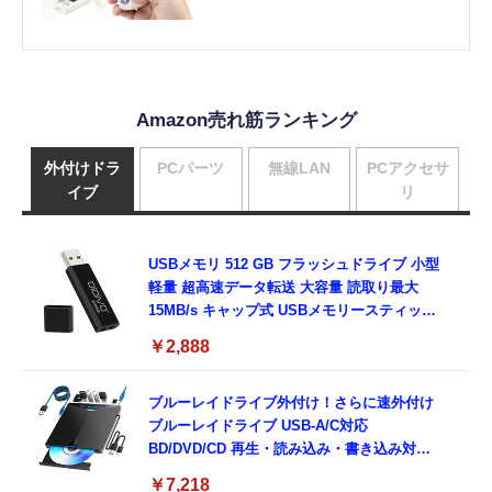
（128KB、1998年頃～）：ロストメモ
リーズ File028
Amazon売れ筋ランキング
外付けドラ
PCパーツ
無線LAN
PCアクセサ
イブ
リ
USBメモリ 512 GB フラッシュドライブ 小型
軽量 超高速データ転送 大容量 読取り最大
15MB/s キャップ式 USBメモリースティック
データ転送 Windows PCに対応
￥2,888
ブルーレイドライブ外付け！さらに速外付け
ブルーレイドライブ USB-A/C対応
BD/DVD/CD 再生・読み込み・書き込み対応
ポータブルBlu-rayプレーヤー Windows 7-
￥7,218