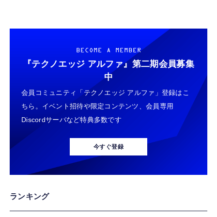
Hanye SSD 512GB PCIe Gen4x4 M.2 NVMe
エレコム Bluetooth USB アダプタ Bluetooth
エレコム 電源タップ 6個口 3m 雷ガード 個別
2280 ヒートシンク搭載 新型PS5 / PS5動作確
5.3 対応 小型 Bluetooth Low Energy 対応
スイッチ ほこりシャッター付 耐熱 PSE技術
認済み R:7100MB/s W:4800MB/s 高耐久3D
Windows 11/10/8.1用 日本メーカー LBT-
基準適合 ブラック T-K6A-2630BK
NAND TLC HE70 正規代理店品メーカー5年保
UAN06C2/EC
￥14,981
￥980
￥1,562
BECOME A MEMBER
証
『テクノエッジ アルファ』
第二期会員募集
バッファロー Wi-Fi 6 ルーター
エレコム クリーナー 超強力クロス グレー
中
スティング [DVD]
2401+573Mbps EasyMesh WSR-
AVD-TVCC01
会員コミュニティ「テクノエッジ アルファ」登録はこ
3000AX4L/N
￥1,000
￥870
ちら。イベント招待や限定コンテンツ、会員専用
￥8,170
Discordサーバなど特典多数です
【整備済み品】Samsung PM991 256GB
USB Type Cケーブル【1m+1m+2m+2m/4
バッファロー 有線LANアダプター Giga
NVMe SSD MZ-9LQ256A MZ9LQ256HAJD-
本】タイプc ケーブル PD対応 60W急速充
Type-A USB3.2(Gen1)対応 ブラック LUA6-
今すぐ登録
000D1 M.2 2230 PCIe Gen3 x4 内蔵SSD 読
電】データ転送 断線防止 高耐久ナイロン
U3-AGTE-NBK
込最大3100MB/s 書込最大1300MB/s Dell
iPhone 17/iPhone 16 /iPhone 15 /
￥5,380
￥749
￥1,330
DP/N 0MMJYX OEM バルク
MacBook、iPad Pro/Air、Galaxy、Sony、
Pixel Type C機種対応
【Amazon.co.jp限定】AMD Ryzen 7
エアダスター 電動エアダスター 充電式
バッファロー Wi-Fi 7 ルーター
ランキング
5800X3D 10th Edition W/O Cooler
【120m/s強力送風・LEDライト搭載】
5764+688Mbps EasyMesh 有線10Gbps デュ
8C/16T/3.4GHz/105W 保証4年 100-
300000RPM高速モーター 4段階風量調整 多種
アルバンド WSR6500BE6P/N10G