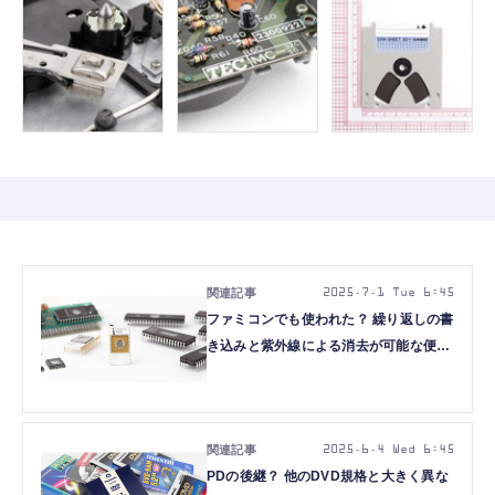
2025.7.1 Tue 6:45
ファミコンでも使われた？ 繰り返しの書
き込みと紫外線による消去が可能な便利
なROM「UV-EPROM」（2Kbit～、
1971年頃～）：ロストメモリーズ
File044
2025.6.4 Wed 6:45
PDの後継？ 他のDVD規格と大きく異な