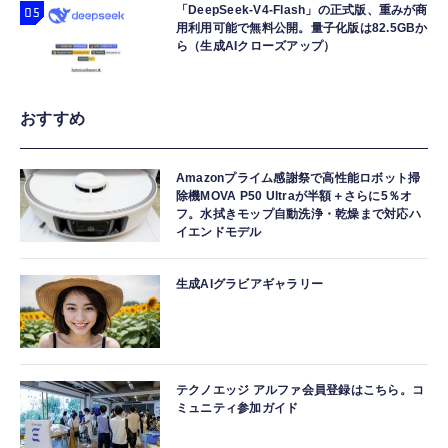
「DeepSeek-V4-Flash」の正式版、重みが商
用利用可能で無料公開。量子化版は82.5GBか
ら（生成AIクローズアップ）
おすすめ
Amazonプライム感謝祭で高性能ロボット掃
除機MOVA P50 Ultraが半額＋さらに5％オ
フ。水拭きモップ自動洗浄・乾燥まで対応ハ
イエンドモデル
生成AIグラビアギャラリー
テクノエッジ アルファ会員登録はこちら。コ
ミュニティ参加ガイド