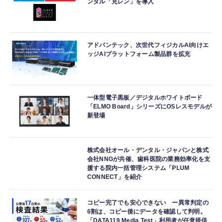
ンタル「充レン」を導入
アドバンテック、次世代フィジカルAI向けエ
ッジAIプラットフォーム製品群を拡充
一体型電子黒板／デジタルホワイトボード
「ELMO Board」シリーズにOSレスモデルが
新登場
株式会社オール・デンタル・ジャパンと株式
会社NNGが共催、歯科医院の業務効率化を支
援する院内一括管理システム「PLUM
CONNECT」を紹介
コピー完了でも安心できない ー異常判定の
6割は、コピー後にデータを確認して判明。
「DATA119 Media Test」利用者が任意提供