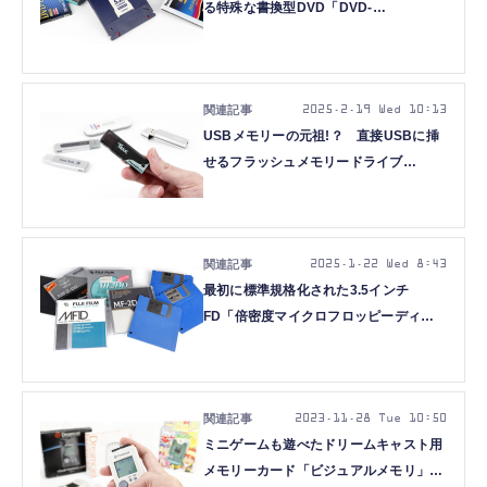
る特殊な書換型DVD「DVD-
RAM（Ver1.0）」（片面2.6GB、1998
年頃～）：ロストメモリーズ File043
2025.2.19 Wed 10:13
USBメモリーの元祖!？ 直接USBに挿
せるフラッシュメモリードライブ
「ThumbDrive」（8～512MB、2000年
頃～）：ロストメモリーズ File042
2025.1.22 Wed 8:43
最初に標準規格化された3.5インチ
FD「倍密度マイクロフロッピーディス
ク」（250KB～1MB、1983年頃～）：
ロストメモリーズ File041
2023.11.28 Tue 10:50
ミニゲームも遊べたドリームキャスト用
メモリーカード「ビジュアルメモリ」