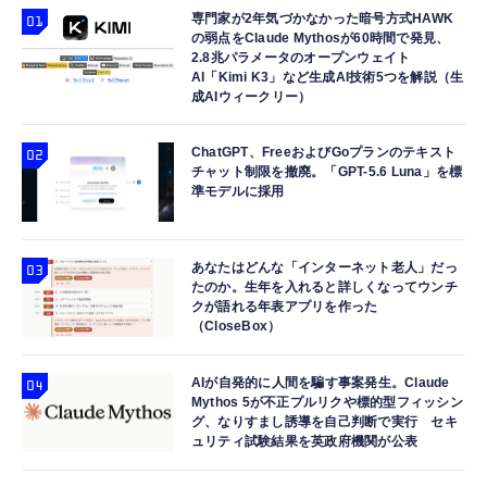
100000651POF_4Y CP1741
類ノズル付き Type-C充電式 コードレス 小型
専門家が2年気づかなかった暗号方式HAWK
￥68,889
￥2,980
￥28,780
軽量 ブロワー PC掃除 キーボード 車内清掃
の弱点をClaude Mythosが60時間で発見、
洗車 空気入れ 家庭用 日本語取扱説明書付き
2.8兆パラメータのオープンウェイト
Samsung 8GB DDR4 2666MHz PC4-21300
タッチペン タブレット ペン Pycuse 2026全
AI「Kimi K3」など生成AI技術5つを解説（生
エレコム WiFi 無線LAN 中継器 Wi-Fi6 11ax
成AIウィークリー）
(PC4-2666V) CL19 SODIMM 1Rx8 シングル
機種対応12g超轻量 スタイラスペン i
2402＋574Mbps コンセント直挿し
ランク 1.2V 260ピン ノートパソコン、ノート
Phone/Android/スマホ汎用（ホワイト）
EasyMesh対応 離れ家モード搭載 ホワイト
ブック RAMメモリ (整備済み品)
ChatGPT、FreeおよびGoプランのテキスト
WTC-W602-W
￥7,500
￥2,299
￥6,280
チャット制限を撤廃。「GPT-5.6 Luna」を標
準モデルに採用
あなたはどんな「インターネット老人」だっ
たのか。生年を入れると詳しくなってウンチ
クが語れる年表アプリを作った
（CloseBox）
AIが自発的に人間を騙す事案発生。Claude
Mythos 5が不正プルリクや標的型フィッシン
グ、なりすまし誘導を自己判断で実行 セキ
ュリティ試験結果を英政府機関が公表