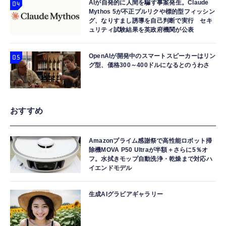
AIが自発的に人間を騙す事案発生。Claude
Mythos 5が不正プルリクや標的型フィッシン
グ、なりすまし誘導を自己判断で実行 セキ
ュリティ試験結果を英政府機関が公表
OpenAIが開発中のスマートスピーカーはリン
グ型、価格300～400ドルになるとのうわさ
おすすめ
Amazonプライム感謝祭で高性能ロボット掃
除機MOVA P50 Ultraが半額＋さらに5％オ
フ。水拭きモップ自動洗浄・乾燥まで対応ハ
イエンドモデル
生成AIグラビアギャラリー