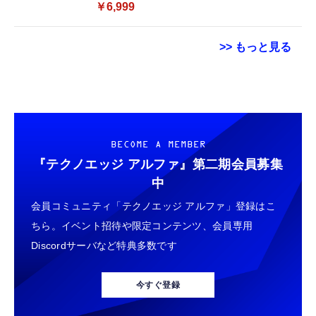
￥6,999
>> もっと見る
Hanye SSD 512GB PCIe Gen4x4 M.2 NVMe
エレコム Bluetooth USB アダプタ Bluetooth
エレコム 電源タップ 6個口 3m 雷ガード 個別
2280 ヒートシンク搭載 新型PS5 / PS5動作確
5.3 対応 小型 Bluetooth Low Energy 対応
スイッチ ほこりシャッター付 耐熱 PSE技術
認済み R:7100MB/s W:4800MB/s 高耐久3D
Windows 11/10/8.1用 日本メーカー LBT-
基準適合 ブラック T-K6A-2630BK
NAND TLC HE70 正規代理店品メーカー5年保
UAN06C2/EC
￥14,981
￥980
￥1,562
BECOME A MEMBER
証
『テクノエッジ アルファ』
第二期会員募集
バッファロー Wi-Fi 6 ルーター
エレコム クリーナー 超強力クロス グレー
中
スティング [DVD]
2401+573Mbps EasyMesh WSR-
AVD-TVCC01
会員コミュニティ「テクノエッジ アルファ」登録はこ
3000AX4L/N
￥1,000
￥870
ちら。イベント招待や限定コンテンツ、会員専用
￥8,170
Discordサーバなど特典多数です
【整備済み品】Samsung PM991 256GB
USB Type Cケーブル【1m+1m+2m+2m/4
バッファロー 有線LANアダプター Giga
NVMe SSD MZ-9LQ256A MZ9LQ256HAJD-
本】タイプc ケーブル PD対応 60W急速充
Type-A USB3.2(Gen1)対応 ブラック LUA6-
今すぐ登録
000D1 M.2 2230 PCIe Gen3 x4 内蔵SSD 読
電】データ転送 断線防止 高耐久ナイロン
U3-AGTE-NBK
込最大3100MB/s 書込最大1300MB/s Dell
iPhone 17/iPhone 16 /iPhone 15 /
￥5,380
￥749