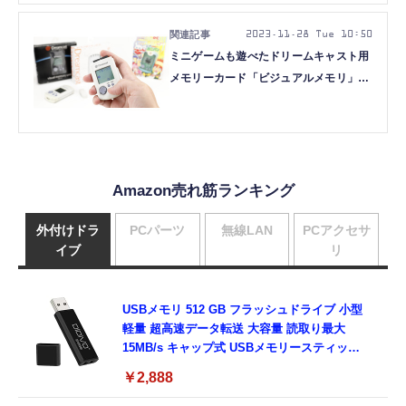
2023.11.28 Tue 10:50
ミニゲームも遊べたドリームキャスト用
メモリーカード「ビジュアルメモリ」
（128KB、1998年頃～）：ロストメモ
リーズ File028
Amazon売れ筋ランキング
外付けドラ
PCパーツ
無線LAN
PCアクセサ
イブ
リ
USBメモリ 512 GB フラッシュドライブ 小型
軽量 超高速データ転送 大容量 読取り最大
15MB/s キャップ式 USBメモリースティック
データ転送 Windows PCに対応
￥2,888