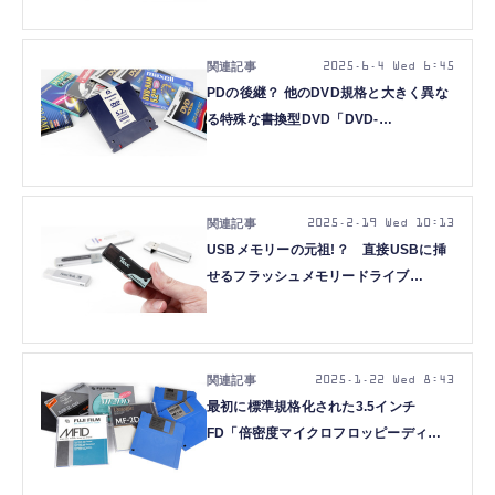
1971年頃～）：ロストメモリーズ
File044
2025.6.4 Wed 6:45
PDの後継？ 他のDVD規格と大きく異な
る特殊な書換型DVD「DVD-
RAM（Ver1.0）」（片面2.6GB、1998
年頃～）：ロストメモリーズ File043
2025.2.19 Wed 10:13
USBメモリーの元祖!？ 直接USBに挿
せるフラッシュメモリードライブ
「ThumbDrive」（8～512MB、2000年
頃～）：ロストメモリーズ File042
2025.1.22 Wed 8:43
最初に標準規格化された3.5インチ
FD「倍密度マイクロフロッピーディス
ク」（250KB～1MB、1983年頃～）：
ロストメモリーズ File041