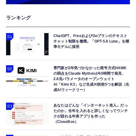
￥1,330
DP/N 0MMJYX OEM バルク
MacBook、iPad Pro/Air、Galaxy、Sony、
Pixel Type C機種対応
【Amazon.co.jp限定】AMD Ryzen 7
エアダスター 電動エアダスター 充電式
バッファロー Wi-Fi 7 ルーター
ランキング
5800X3D 10th Edition W/O Cooler
【120m/s強力送風・LEDライト搭載】
5764+688Mbps EasyMesh 有線10Gbps デュ
8C/16T/3.4GHz/105W 保証4年 100-
300000RPM高速モーター 4段階風量調整 多種
アルバンド WSR6500BE6P/N10G
100000651POF_4Y CP1741
類ノズル付き Type-C充電式 コードレス 小型
ChatGPT、FreeおよびGoプランのテキスト
￥68,889
￥2,980
￥28,780
軽量 ブロワー PC掃除 キーボード 車内清掃
チャット制限を撤廃。「GPT-5.6 Luna」を標
洗車 空気入れ 家庭用 日本語取扱説明書付き
準モデルに採用
Samsung 8GB DDR4 2666MHz PC4-21300
タッチペン タブレット ペン Pycuse 2026全
エレコム WiFi 無線LAN 中継器 Wi-Fi6 11ax
(PC4-2666V) CL19 SODIMM 1Rx8 シングル
機種対応12g超轻量 スタイラスペン i
2402＋574Mbps コンセント直挿し
ランク 1.2V 260ピン ノートパソコン、ノート
Phone/Android/スマホ汎用（ホワイト）
EasyMesh対応 離れ家モード搭載 ホワイト
専門家が2年気づかなかった暗号方式HAWK
ブック RAMメモリ (整備済み品)
の弱点をClaude Mythosが60時間で発見、
WTC-W602-W
￥7,500
￥2,299
￥6,280
2.8兆パラメータのオープンウェイト
AI「Kimi K3」など生成AI技術5つを解説（生
成AIウィークリー）
あなたはどんな「インターネット老人」だっ
たのか。生年を入れると詳しくなってウンチ
クが語れる年表アプリを作った
（CloseBox）