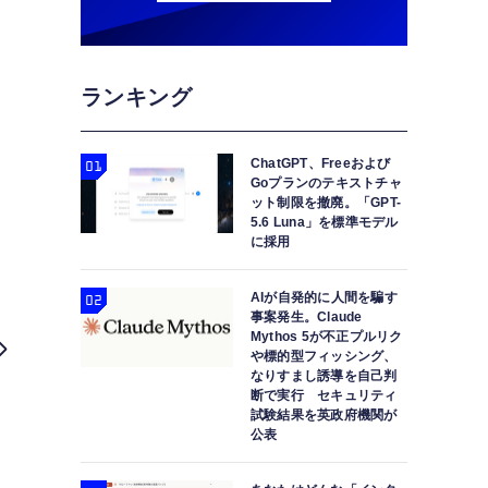
ランキング
ChatGPT、Freeおよび
Goプランのテキストチャ
ット制限を撤廃。「GPT-
5.6 Luna」を標準モデル
に採用
AIが自発的に人間を騙す
事案発生。Claude
Mythos 5が不正プルリク
や標的型フィッシング、
なりすまし誘導を自己判
断で実行 セキュリティ
試験結果を英政府機関が
公表