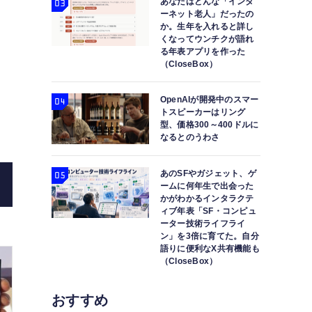
あなたはどんな「インタ
ーネット老人」だったの
か。生年を入れると詳し
サムスン、Galaxy Z Fold7・Z Flip7ほ
くなってウンチクが語れ
る年表アプリを作った
マホ
（CloseBox）
OpenAIが開発中のスマー
トスピーカーはリング
型、価格300～400ドルに
なるとのうわさ
あのSFやガジェット、ゲ
ームに何年生で出会った
かがわかるインタラクテ
ィブ年表「SF・コンピュ
ーター技術ライフライ
ン」を3倍に育てた。自分
語りに便利なX共有機能も
（CloseBox）
おすすめ