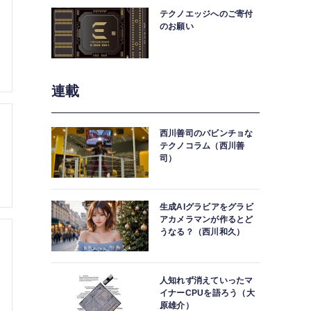
テクノエッジへのご寄付
のお願い
連載
西川善司のバビンチョな
テクノコラム（西川善
司）
生成AIグラビアをグラビ
アカメラマンが作るとど
うなる？（西川和久）
人知れず消えていったマ
イナーCPUを語ろう（大
原雄介）