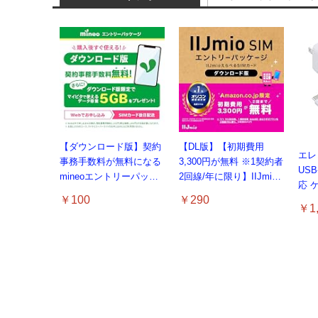
【ダウンロード版】契約
【DL版】【初期費用
エレコ
事務手数料が無料になる
3,300円が無料 ※1契約者
USB
mineoエントリーパッケ
2回線/年に限り】IIJmio
応 
ージ
えらべるSIMカード エン
￥100
￥290
PS
docomo/au/SoftBankの3
トリーパッケージ 月額利
￥1,
りた
回線が選べる格安SIMカ
用(音声SIM/SMS)[ドコ
ゃん 
ード【Amazon.co.jp限
モ・au回線]・(デー
対応】
定】
タ/eSIM/プリペイド)[ド
コモ回線]IM-B327