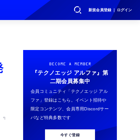
新規会員登録 ｜ ログイン
発
BECOME A MEMBER
『テクノエッジ アルファ』
第
二期会員募集中
会員コミュニティ「テクノエッジ アル
ファ」登録はこちら。イベント招待や
限定コンテンツ、会員専用Discordサー
バなど特典多数です
 9
今すぐ登録