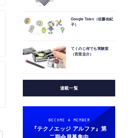
Google Tales（佐藤由紀
子）
てくのじ何でも実験室
（宮里圭介）
連載一覧
BECOME A MEMBER
『テクノエッジ アルファ』
第
二期会員募集中