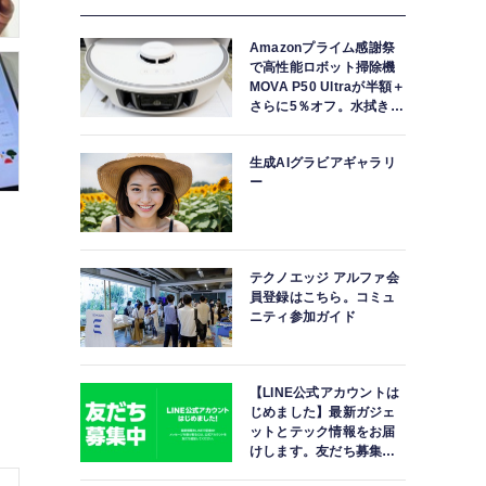
Amazonプライム感謝祭
で高性能ロボット掃除機
MOVA P50 Ultraが半額＋
さらに5％オフ。水拭きモ
ップ自動洗浄・乾燥まで
対応ハイエンドモデル
生成AIグラビアギャラリ
ー
テクノエッジ アルファ会
員登録はこちら。コミュ
ニティ参加ガイド
【LINE公式アカウントは
じめました】最新ガジェ
ットとテック情報をお届
けします。友だち募集
中。