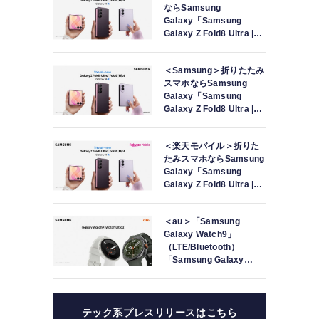
ならSamsung
Galaxy「Samsung
Galaxy Z Fold8 Ultra |
Fold8 | Flip8」本日発売
＜Samsung＞折りたたみ
スマホならSamsung
Galaxy「Samsung
安
Galaxy Z Fold8 Ultra |
Fold8 | Flip8」（SIMフリ
4
軟
ーモデル）本日発売
＜楽天モバイル＞折りた
たみスマホならSamsung
ド
Galaxy「Samsung
傷
Galaxy Z Fold8 Ultra |
Fold8 | Flip8」本日発売
＜au＞「Samsung
Galaxy Watch9」
（LTE/Bluetooth）
「Samsung Galaxy
Watch Ultra2」（LTE）
本日発売
テック系プレスリリースはこちら