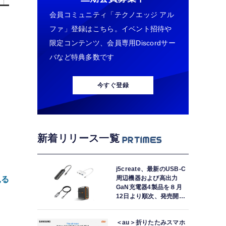
会員コミュニティ「テクノエッジ アル
ファ」登録はこちら。イベント招待や
限定コンテンツ、会員専用Discordサー
バなど特典多数です
今すぐ登録
新着リリース一覧
j5create、最新のUSB-C
周辺機器および高出力
見る
GaN充電器4製品を８月
12日より順次、発売開
始！
＜au＞折りたたみスマホ