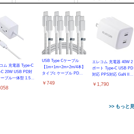
USB Type Cケーブル
エレコム 充電器 40W 2
ム 充電器 Type-C
【1m+1m+2m+2m/4本】
ポート Type-C USB PD
-C 20W USB PD対
タイプc ケーブル PD対
対応 PPS対応 GaN II採
ケーブル一体型 1.5m
応 60W急速充電】データ
用 折りたたみ式プラグ
￥749
￥1,790
E認証品 GaN採用 折
転送 断線防止 高耐久ナ
ホワイト EC-
058
たみ式プラグ しろち
イロン iPhone 17/iPhone
AC10640WH
【 iPhone16 15 等
16 /iPhone 15 /
 EC-AC6920WF
MacBook、iPad
>> もっと
Pro/Air、Galaxy、
Sony、Pixel Type C機種
対応