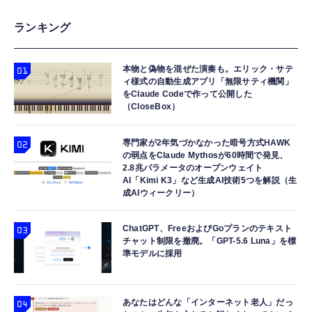
ランキング
本物と偽物を混ぜた演奏も。エリック・サテ
ィ様式の自動生成アプリ「無限サティ機関」
をClaude Codeで作って公開した
（CloseBox）
専門家が2年気づかなかった暗号方式HAWK
の弱点をClaude Mythosが60時間で発見、
2.8兆パラメータのオープンウェイト
AI「Kimi K3」など生成AI技術5つを解説（生
成AIウィークリー）
ChatGPT、FreeおよびGoプランのテキスト
チャット制限を撤廃。「GPT-5.6 Luna」を標
準モデルに採用
あなたはどんな「インターネット老人」だっ