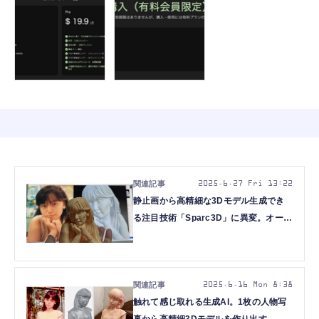
2025.6.27 Fri 13:22
静止画から高精細な3Dモデル生成でき
る注目技術「Sparc3D」に異変。オープ
ンソースではなく商用化に舵切った
Hitem3Dでどう変わるのか？
（CloseBox）
2025.6.16 Mon 8:38
触れて感じ取れる生成AI。1枚の人物写