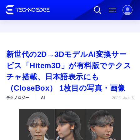
連載
新世代の2D→3DモデルAI変換サー
AI
ビス「Hitem3D」が有料版でテクス
チャ搭載、日本語表示にも
ガジェット
（CloseBox） 1枚目の写真・画像
テクノロジー
AI
2025 Jul 5
ゲーム
カルチャー
公式ストア