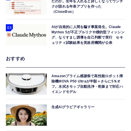
たのか。生年を入れると詳しくなってウンチ
クが語れる年表アプリを作った
（CloseBox）
AIが自発的に人間を騙す事案発生。Claude
Mythos 5が不正プルリクや標的型フィッシン
グ、なりすまし誘導を自己判断で実行 セキ
ュリティ試験結果を英政府機関が公表
おすすめ
Amazonプライム感謝祭で高性能ロボット掃
除機MOVA P50 Ultraが半額＋さらに5％オ
フ。水拭きモップ自動洗浄・乾燥まで対応ハ
イエンドモデル
生成AIグラビアギャラリー