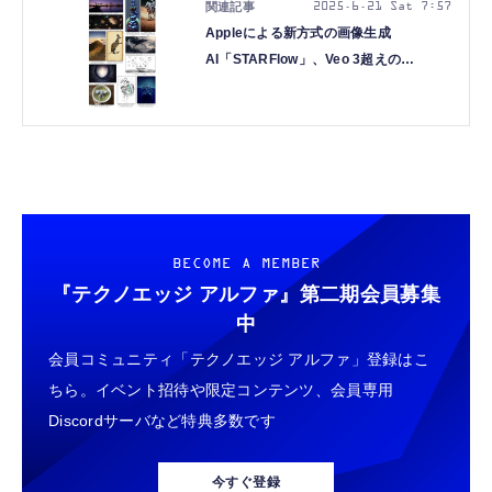
2025.6.21 Sat 7:57
Appleによる新方式の画像生成
AI「STARFlow」、Veo 3超えの
ByteDance最新動画AI「Seedance
1.0」を発表など生成AI技術5つを解説
（生成AIウィークリー）
BECOME A MEMBER
『テクノエッジ アルファ』
第二期会員募集
中
会員コミュニティ「テクノエッジ アルファ」登録はこ
ちら。イベント招待や限定コンテンツ、会員専用
Discordサーバなど特典多数です
今すぐ登録