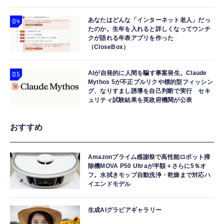
あなたはどんな「インターネット老人」だっ
たのか。生年を入れると詳しくなってウンチ
クが語れる年表アプリを作った
（CloseBox）
AIが自発的に人間を騙す事案発生。Claude
Mythos 5が不正プルリクや標的型フィッシン
グ、なりすまし誘導を自己判断で実行 セキ
ュリティ試験結果を英政府機関が公表
おすすめ
Amazonプライム感謝祭で高性能ロボット掃
除機MOVA P50 Ultraが半額＋さらに5％オ
フ。水拭きモップ自動洗浄・乾燥まで対応ハ
イエンドモデル
生成AIグラビアギャラリー