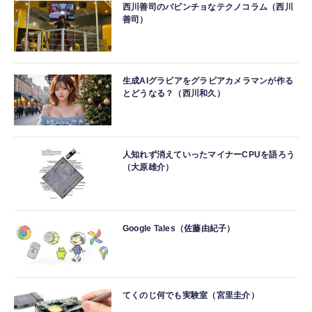
西川善司のバビンチョなテクノコラム（西川
善司）
生成AIグラビアをグラビアカメラマンが作る
とどうなる？（西川和久）
人知れず消えていったマイナーCPUを語ろう
（大原雄介）
Google Tales（佐藤由紀子）
てくのじ何でも実験室（宮里圭介）