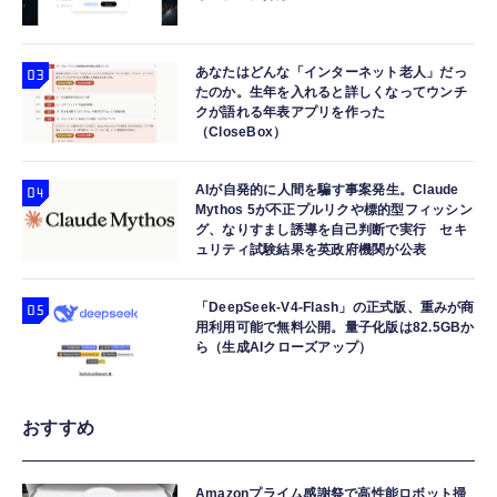
あなたはどんな「インターネット老人」だっ
たのか。生年を入れると詳しくなってウンチ
クが語れる年表アプリを作った
（CloseBox）
AIが自発的に人間を騙す事案発生。Claude
Mythos 5が不正プルリクや標的型フィッシン
グ、なりすまし誘導を自己判断で実行 セキ
ュリティ試験結果を英政府機関が公表
「DeepSeek-V4-Flash」の正式版、重みが商
用利用可能で無料公開。量子化版は82.5GBか
ら（生成AIクローズアップ）
おすすめ
Amazonプライム感謝祭で高性能ロボット掃