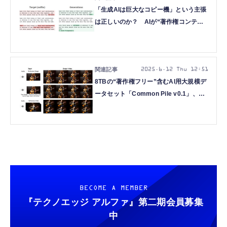
「生成AIは巨大なコピー機」という主張
は正しいのか？ AIが“著作権コンテン
ツ”をどれくらい再現できるのか検証
（生成AIクローズアップ）
2025.6.12 Thu 12:51
8TBの“著作権フリー”含むAI用大規模デ
ータセット「Common Pile v0.1」、長
さ上限なしで動画生成できる音声駆動
AI「SkyReels-Audio」など生成AI技術
6つを解説（生成AIウィークリー）
BECOME A MEMBER
『テクノエッジ アルファ』
第二期会員募集
中