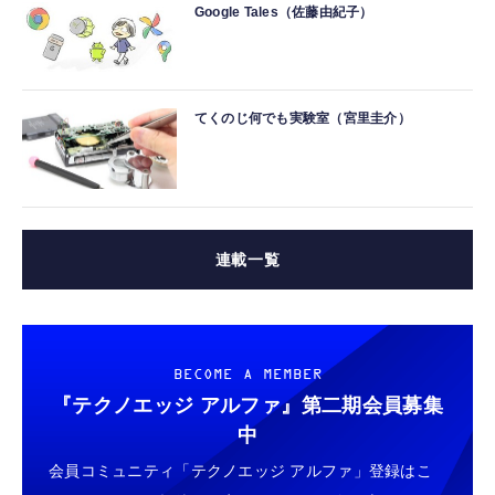
Google Tales（佐藤由紀子）
てくのじ何でも実験室（宮里圭介）
連載一覧
BECOME A MEMBER
『テクノエッジ アルファ』
第二期会員募集
中
会員コミュニティ「テクノエッジ アルファ」登録はこ