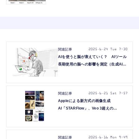
2025.6.24 Tue 7:30
AIを使うと脳が衰えていく？ AIツール
長期使用の脳への影響を測定（生成AIク
ローズアップ）
2025.6.21 Sat 7:57
Appleによる新方式の画像生成
AI「STARFlow」、Veo 3超えの
ByteDance最新動画AI「Seedance
1.0」を発表など生成AI技術5つを解説
（生成AIウィークリー）
2025.6.16 Mon 9:49