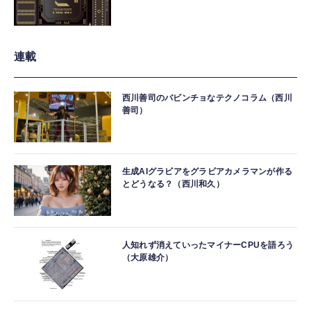
連載
西川善司のバビンチョなテクノコラム（西川
善司）
生成AIグラビアをグラビアカメラマンが作る
とどうなる？（西川和久）
人知れず消えていったマイナーCPUを語ろう
（大原雄介）