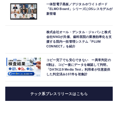
一体型電子黒板／デジタルホワイトボード
「ELMO Board」シリーズにOSレスモデルが
新登場
株式会社オール・デンタル・ジャパンと株式
会社NNGが共催、歯科医院の業務効率化を支
援する院内一括管理システム「PLUM
CONNECT」を紹介
コピー完了でも安心できない ー異常判定の
6割は、コピー後にデータを確認して判明。
「DATA119 Media Test」利用者が任意提供
した判定済み107件を初集計
テック系プレスリリースはこちら