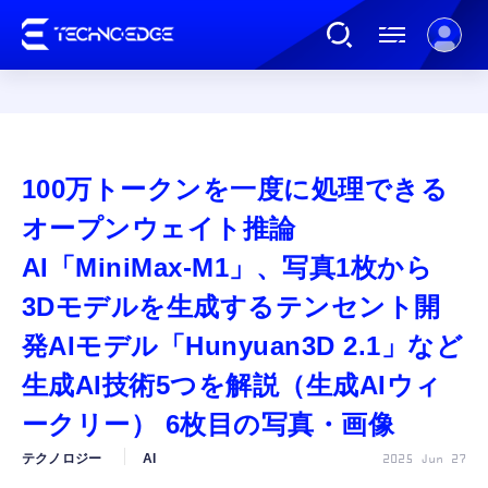
連載
100万トークンを一度に処理できる
AI
オープンウェイト推論
AI「MiniMax-M1」、写真1枚から
ガジェット
3Dモデルを生成するテンセント開
発AIモデル「Hunyuan3D 2.1」など
ゲーム
生成AI技術5つを解説（生成AIウィ
カルチャー
ークリー） 6枚目の写真・画像
テクノロジー
AI
2025 Jun 27
公式ストア