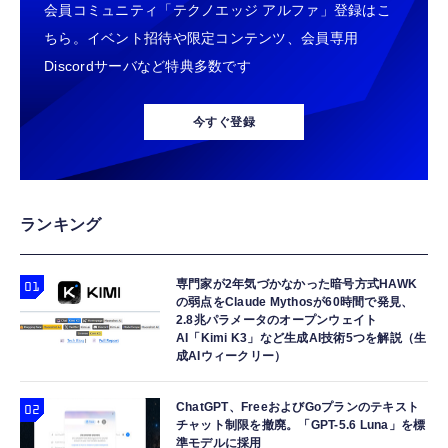
会員コミュニティ「テクノエッジ アルファ」登録はこ
ちら。イベント招待や限定コンテンツ、会員専用
Discordサーバなど特典多数です
今すぐ登録
ランキング
専門家が2年気づかなかった暗号方式HAWK
の弱点をClaude Mythosが60時間で発見、
2.8兆パラメータのオープンウェイト
AI「Kimi K3」など生成AI技術5つを解説（生
成AIウィークリー）
ChatGPT、FreeおよびGoプランのテキスト
チャット制限を撤廃。「GPT-5.6 Luna」を標
準モデルに採用