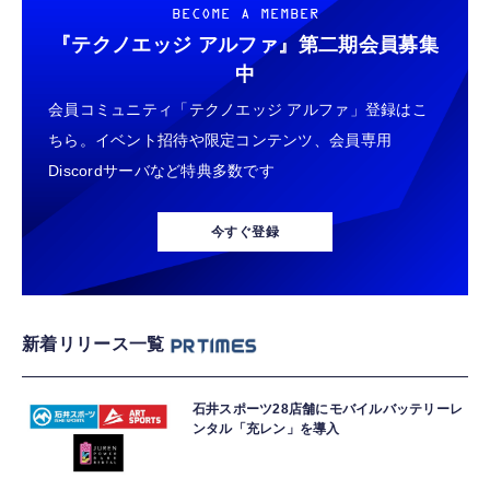
BECOME A MEMBER
『テクノエッジ アルファ』
第二期会員募集
中
会員コミュニティ「テクノエッジ アルファ」登録はこ
ちら。イベント招待や限定コンテンツ、会員専用
Discordサーバなど特典多数です
今すぐ登録
新着リリース一覧
石井スポーツ28店舗にモバイルバッテリーレ
ンタル「充レン」を導入