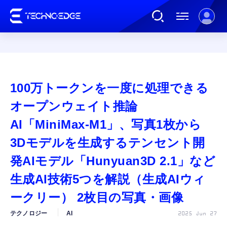
連載
100万トークンを一度に処理できる
AI
オープンウェイト推論
AI「MiniMax-M1」、写真1枚から
ガジェット
3Dモデルを生成するテンセント開
発AIモデル「Hunyuan3D 2.1」など
ゲーム
生成AI技術5つを解説（生成AIウィ
カルチャー
ークリー） 2枚目の写真・画像
テクノロジー
AI
2025 Jun 27
公式ストア