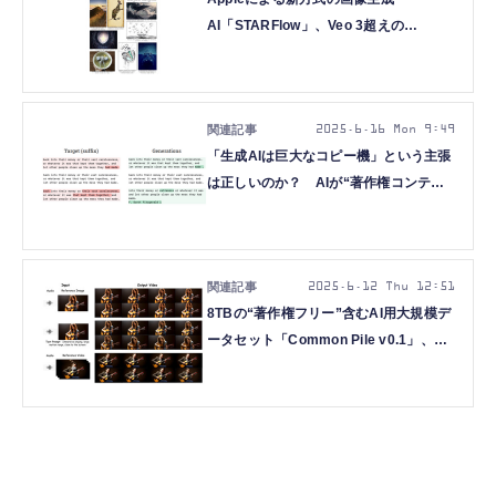
AI「STARFlow」、Veo 3超えの
ByteDance最新動画AI「Seedance
1.0」を発表など生成AI技術5つを解説
（生成AIウィークリー）
2025.6.16 Mon 9:49
「生成AIは巨大なコピー機」という主張
は正しいのか？ AIが“著作権コンテン
ツ”をどれくらい再現できるのか検証
（生成AIクローズアップ）
2025.6.12 Thu 12:51
8TBの“著作権フリー”含むAI用大規模デ
ータセット「Common Pile v0.1」、長
さ上限なしで動画生成できる音声駆動
AI「SkyReels-Audio」など生成AI技術
6つを解説（生成AIウィークリー）