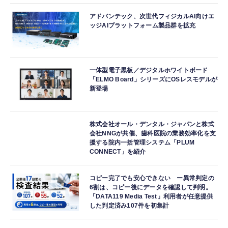
アドバンテック、次世代フィジカルAI向けエ
ッジAIプラットフォーム製品群を拡充
一体型電子黒板／デジタルホワイトボード
「ELMO Board」シリーズにOSレスモデルが
新登場
株式会社オール・デンタル・ジャパンと株式
会社NNGが共催、歯科医院の業務効率化を支
援する院内一括管理システム「PLUM
CONNECT」を紹介
コピー完了でも安心できない ー異常判定の
6割は、コピー後にデータを確認して判明。
「DATA119 Media Test」利用者が任意提供
した判定済み107件を初集計