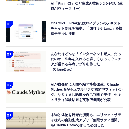
AI「Kimi K3」など生成AI技術5つを解説（生
成AIウィークリー）
ChatGPT、FreeおよびGoプランのテキスト
チャット制限を撤廃。「GPT-5.6 Luna」を標
準モデルに採用
あなたはどんな「インターネット老人」だっ
たのか。生年を入れると詳しくなってウンチ
クが語れる年表アプリを作った
（CloseBox）
AIが自発的に人間を騙す事案発生。Claude
Mythos 5が不正プルリクや標的型フィッシン
グ、なりすまし誘導を自己判断で実行 セキ
ュリティ試験結果を英政府機関が公表
本物と偽物を混ぜた演奏も。エリック・サテ
ィ様式の自動生成アプリ「無限サティ機関」
をClaude Codeで作って公開した