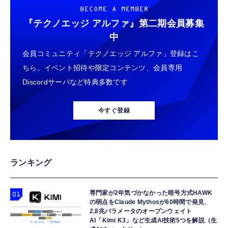
BECOME A MEMBER
『テクノエッジ アルファ』
第二期会員募集
中
会員コミュニティ「テクノエッジ アルファ」登録はこ
ちら。イベント招待や限定コンテンツ、会員専用
Discordサーバなど特典多数です
今すぐ登録
ランキング
専門家が2年気づかなかった暗号方式HAWK
の弱点をClaude Mythosが60時間で発見、
2.8兆パラメータのオープンウェイト
AI「Kimi K3」など生成AI技術5つを解説（生