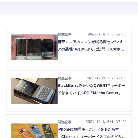
2025.5.8 Thu 15:00
携帯マニアのロマンが眠る深セン“ノキ
アの墓場”を10年ぶりに訪問（スマホ
沼）
2025.1.14 Tue 15:45
BlackBerryみたいなQWERTYキーボー
ド付きモバイルPC「Mecha Comet」が
楽しい（スマホ沼）
2024.12.6 Fri 17:38
iPhoneに物理キーボードをもたらす
「Clicks」。キーボードスマホのドリー