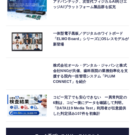
アドバンテック、次世代フィジカルAI向けエ
ッジAIプラットフォーム製品群を拡充
一体型電子黒板／デジタルホワイトボード
「ELMO Board」シリーズにOSレスモデルが
新登場
株式会社オール・デンタル・ジャパンと株式
会社NNGが共催、歯科医院の業務効率化を支
援する院内一括管理システム「PLUM
CONNECT」を紹介
コピー完了でも安心できない ー異常判定の
6割は、コピー後にデータを確認して判明。
「DATA119 Media Test」利用者が任意提供
した判定済み107件を初集計