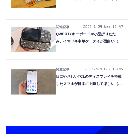
ムチームは日本で成功できるのか？（石
野純也）
2025.1.29 Wed 13:47
QWERTYキーボードや小型折りたた
み、イマドキ中華ケータイが面白い（ス
マホ沼）
2025.4.4 Fri 16:45
目にやさしいTCLのディスプレイを搭載
したスマホが日本に上陸してほしい（ス
マホ沼）