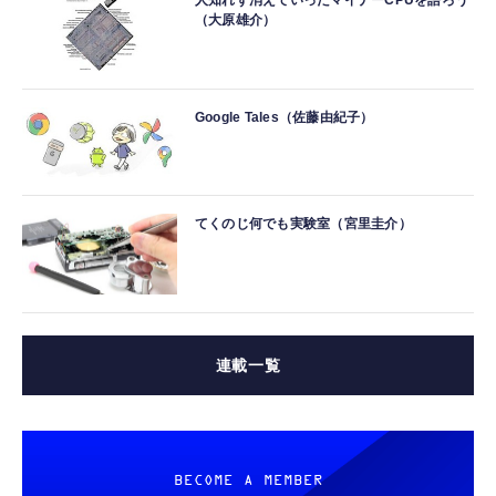
人知れず消えていったマイナーCPUを語ろう
（大原雄介）
Google Tales（佐藤由紀子）
てくのじ何でも実験室（宮里圭介）
連載一覧
BECOME A MEMBER