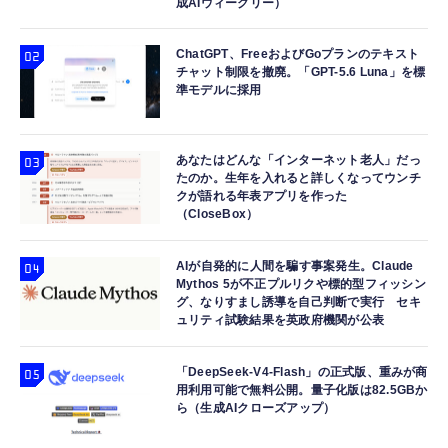
成AIウィークリー）
ChatGPT、FreeおよびGoプランのテキスト
チャット制限を撤廃。「GPT-5.6 Luna」を標
準モデルに採用
あなたはどんな「インターネット老人」だっ
たのか。生年を入れると詳しくなってウンチ
クが語れる年表アプリを作った
（CloseBox）
AIが自発的に人間を騙す事案発生。Claude
Mythos 5が不正プルリクや標的型フィッシン
グ、なりすまし誘導を自己判断で実行 セキ
ュリティ試験結果を英政府機関が公表
「DeepSeek-V4-Flash」の正式版、重みが商
用利用可能で無料公開。量子化版は82.5GBか
ら（生成AIクローズアップ）