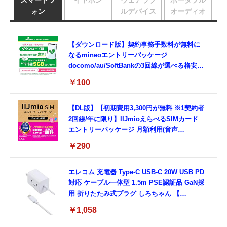
スマートフ
イヤホン
ウェアラブ
ポータブル
ォン
ルデバイス
オーディオ
【ダウンロード版】契約事務手数料が無料に
なるmineoエントリーパッケージ
docomo/au/SoftBankの3回線が選べる格安
SIMカード【Amazon.co.jp限定】
￥100
【DL版】【初期費用3,300円が無料 ※1契約者
2回線/年に限り】IIJmioえらべるSIMカード
エントリーパッケージ 月額利用(音声
SIM/SMS)[ドコモ・au回線]・(データ/eSIM/
￥290
プリペイド)[ドコモ回線]IM-B327
エレコム 充電器 Type-C USB-C 20W USB PD
対応 ケーブル一体型 1.5m PSE認証品 GaN採
用 折りたたみ式プラグ しろちゃん 【
iPhone16 15 等対応】 EC-AC6920WF
￥1,058