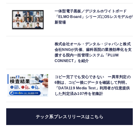
一体型電子黒板／デジタルホワイトボード
「ELMO Board」シリーズにOSレスモデルが
新登場
株式会社オール・デンタル・ジャパンと株式
会社NNGが共催、歯科医院の業務効率化を支
援する院内一括管理システム「PLUM
CONNECT」を紹介
コピー完了でも安心できない ー異常判定の
6割は、コピー後にデータを確認して判明。
「DATA119 Media Test」利用者が任意提供
した判定済み107件を初集計
テック系プレスリリースはこちら