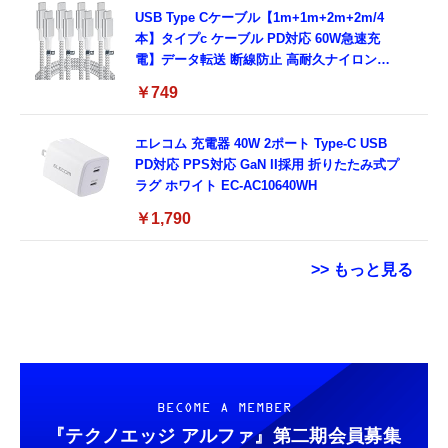
USB Type Cケーブル【1m+1m+2m+2m/4
本】タイプc ケーブル PD対応 60W急速充
電】データ転送 断線防止 高耐久ナイロン
iPhone 17/iPhone 16 /iPhone 15 /
￥749
MacBook、iPad Pro/Air、Galaxy、Sony、
Pixel Type C機種対応
エレコム 充電器 40W 2ポート Type-C USB
PD対応 PPS対応 GaN II採用 折りたたみ式プ
ラグ ホワイト EC-AC10640WH
￥1,790
>> もっと見る
Grithope イヤホン タイプC【2026新モデル
用 Garmin FORERUNNER 70 / 170 / 170
エレコム 充電器 Type-C USB-C 20W USB PD
耐久性】 有線イヤホン マイク付き HiFi音質
Music ガラスフィルム 保護フィルム 【3枚セ
対応 ケーブル一体型 1.5m PSE認証品 GaN採
ノイズ低減 重低音 遅延なし
ット 国産旭硝子素材】 用 ガーミン
用 折りたたみ式プラグ しろちゃん 【
FORERUNNER 70/170/170 Music フィルム
iPhone16 15 等対応】 EC-AC6920WF
￥949
￥698
￥1,058
BECOME A MEMBER
高透過率 超薄型 用 ガーミン Forerunner 170
液晶 保護フィルム 耐衝撃 全面保護 自動吸着
『テクノエッジ アルファ』
第二期会員募集