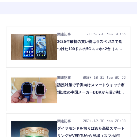
2025.1.6 Mon 10:55
2025年最初の買い物はラスベガスで見
つけた100ドルの5Gスマホ×2台（スマ
ホ沼）
2024.12.31 Tue 20:00
誘拐対策で子供向けスマートウォッチ市
場1位の中国メーカーBBKから目が離せ
ない（スマホ沼）
2024.12.30 Mon 20:00
ダイヤモンドを散りばめた高級スマート
リングがVERTUから登場（スマホ沼）