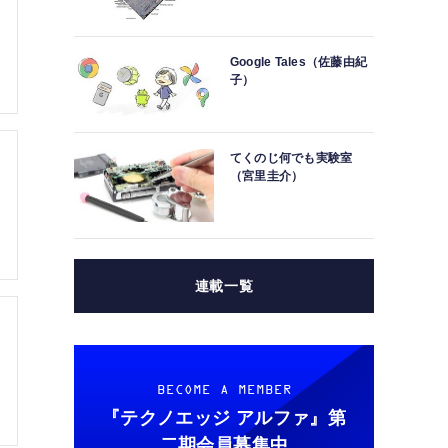
Google Tales（佐藤由紀
子）
てくのじ何でも実験室
（宮里圭介）
連載一覧
BECOME A MEMBER
『テクノエッジ アルファ』
第
二期会員募集中