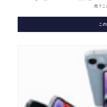
売？こ
こ