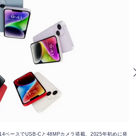
one 14ベースでUSB-Cと48MPカメラ搭載、2025年初めに発