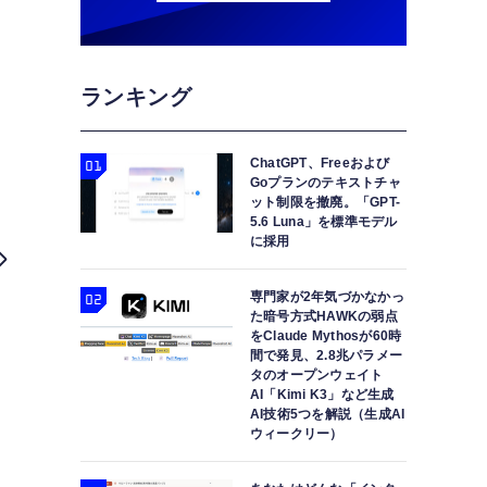
ランキング
ChatGPT、Freeおよび
Goプランのテキストチャ
ット制限を撤廃。「GPT-
5.6 Luna」を標準モデル
に採用
専門家が2年気づかなかっ
た暗号方式HAWKの弱点
をClaude Mythosが60時
間で発見、2.8兆パラメー
タのオープンウェイト
AI「Kimi K3」など生成
AI技術5つを解説（生成AI
ウィークリー）
Image:Apple
iPhone SE 4（仮）はiPhone 1