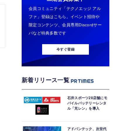
会員コミュニティ「テクノエッジ アル
ファ」登録はこちら。イベント招待や
限定コンテンツ、会員専用Discordサー
バなど特典多数です
今すぐ登録
新着リリース一覧
石井スポーツ28店舗にモ
バイルバッテリーレンタ
ル「充レン」を導入
アドバンテック、次世代