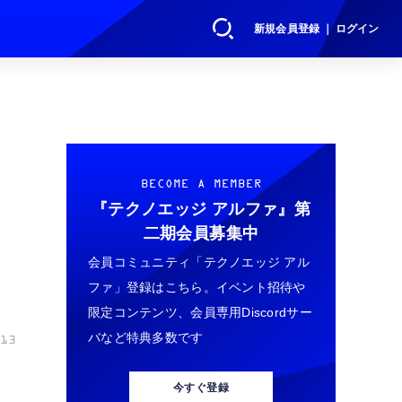
新規会員登録 ｜ ログイン
BECOME A MEMBER
『テクノエッジ アルファ』
第
二期会員募集中
会員コミュニティ「テクノエッジ アル
ファ」登録はこちら。イベント招待や
限定コンテンツ、会員専用Discordサー
バなど特典多数です
13
今すぐ登録