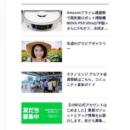
Amazonプライム感謝祭
で高性能ロボット掃除機
MOVA P50 Ultraが半額＋
さらに5％オフ。水拭きモ
ップ自動洗浄・乾燥まで
対応ハイエンドモデル
生成AIグラビアギャラリ
ー
テクノエッジ アルファ会
員登録はこちら。コミュ
ニティ参加ガイド
【LINE公式アカウントは
じめました】最新ガジェ
ットとテック情報をお届
けします。友だち募集
中。