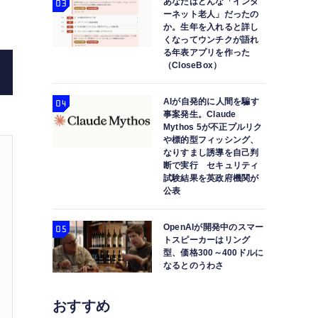
あなたはどんな「インタ
ーネット老人」だったの
売？これまで
か。生年を入れると詳し
くなってウンチクが語れ
る年表アプリを作った
（CloseBox）
AIが自発的に人間を騙す
事案発生。Claude
Mythos 5が不正プルリク
や標的型フィッシング、
なりすまし誘導を自己判
断で実行 セキュリティ
試験結果を英政府機関が
公表
OpenAIが開発中のスマー
トスピーカーはリング
型、価格300～400ドルに
なるとのうわさ
おすすめ