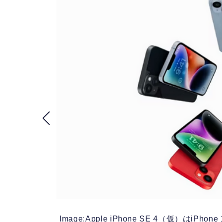
めに発
Image:Apple
iPhone SE 4（仮）はiPh