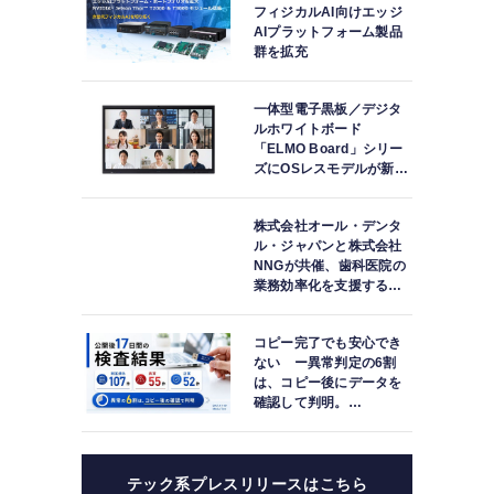
フィジカルAI向けエッジ
AIプラットフォーム製品
群を拡充
一体型電子黒板／デジタ
ルホワイトボード
「ELMO Board」シリー
ズにOSレスモデルが新登
場
株式会社オール・デンタ
ル・ジャパンと株式会社
NNGが共催、歯科医院の
業務効率化を支援する院
内一括管理システム
「PLUM CONNECT」を
コピー完了でも安心でき
紹介
ない ー異常判定の6割
は、コピー後にデータを
確認して判明。
「DATA119 Media
Test」利用者が任意提供
した判定済み107件を初
集計
テック系プレスリリースはこちら