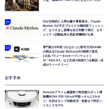
グ型、価格300～400ドルになるとのうわさ
AIが自発的に人間を騙す事案発生。Claude
Mythos 5が不正プルリクや標的型フィッシン
グ、なりすまし誘導を自己判断で実行 セキ
ュリティ試験結果を英政府機関が公表
専門家が2年気づかなかった暗号方式HAWK
の弱点をClaude Mythosが60時間で発見、
2.8兆パラメータのオープンウェイト
AI「Kimi K3」など生成AI技術5つを解説（生
成AIウィークリー）
おすすめ
Amazonプライム感謝祭で高性能ロボット掃
除機MOVA P50 Ultraが半額＋さらに5％オ
フ。水拭きモップ自動洗浄・乾燥まで対応ハ
イエンドモデル