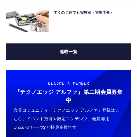
てくのじ何でも実験室（宮里圭介）
連載一覧
BECOME A MEMBER
『テクノエッジ アルファ』
第二期会員募集
中
会員コミュニティ「テクノエッジ アルファ」登録はこ
ちら。イベント招待や限定コンテンツ、会員専用
Discordサーバなど特典多数です