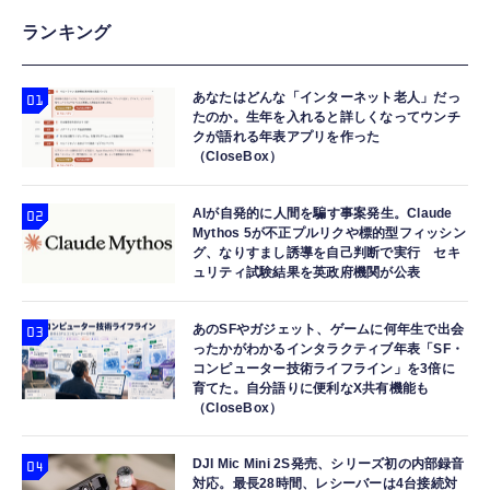
ランキング
あなたはどんな「インターネット老人」だっ
たのか。生年を入れると詳しくなってウンチ
クが語れる年表アプリを作った
（CloseBox）
AIが自発的に人間を騙す事案発生。Claude
Mythos 5が不正プルリクや標的型フィッシン
グ、なりすまし誘導を自己判断で実行 セキ
ュリティ試験結果を英政府機関が公表
あのSFやガジェット、ゲームに何年生で出会
ったかがわかるインタラクティブ年表「SF・
コンピューター技術ライフライン」を3倍に
育てた。自分語りに便利なX共有機能も
（CloseBox）
DJI Mic Mini 2S発売、シリーズ初の内部録音
対応。最長28時間、レシーバーは4台接続対