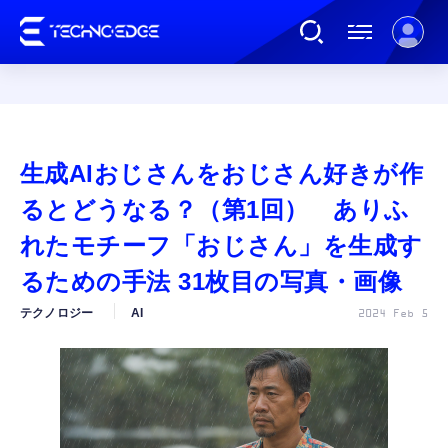
連載
生成AIおじさんをおじさん好きが作
AI
るとどうなる？（第1回） ありふ
れたモチーフ「おじさん」を生成す
ガジェット
るための手法 31枚目の写真・画像
テクノロジー
AI
2024 Feb 5
ゲーム
カルチャー
公式ストア