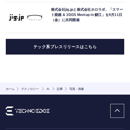
株式会社jig.jpと株式会社ホロラボ、「スマー
ト眼鏡 & 3DGS Meetup in 鯖江」を9月11日
（金）に共同開催
テック系プレスリリースはこちら
ホーム
テクノロジー
AI
記事
写真・画像