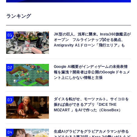
ランキング
JK型の巨人、浅草に襲来。Insta360旗艦店が
オープン フルラインナップ試せる拠点、
Antigravity A1ドローン「飛行エリア」も
Google AI概要がインディゲームの未発表情
報を漏洩？開発者は非公開のGoogleドキュメ
ント上にしかない情報と主張
ダイスを転がせ、モーツァルト。サイコロを
振れば曲ができるアプリ「DICE THE
MOZART 」をAIで作った（CloseBox）
生成AIグラビアをグラビアカメラマンが作る