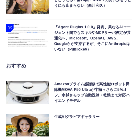
とどうなる？第70回：Krea 2の勢いがもうど
うにも止まらない（西川和久）
「Agent Plugins 1.0.0」発表、異なるAIエー
ジェント間でもスキルやMCPサーバ設定が共
通化へ。Microsoft、OpenAI、AWS、
Googleらが支持するが、そこにAnthropicは
いない（Publickey）
おすすめ
Amazonプライム感謝祭で高性能ロボット掃
除機MOVA P50 Ultraが半額＋さらに5％オ
フ。水拭きモップ自動洗浄・乾燥まで対応ハ
イエンドモデル
生成AIグラビアギャラリー