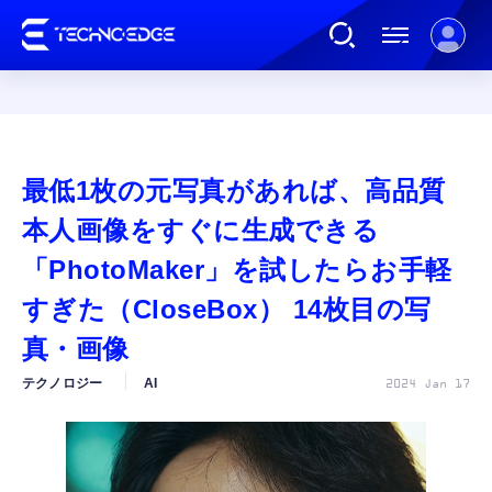
連載
最低1枚の元写真があれば、高品質
AI
本人画像をすぐに生成できる
「PhotoMaker」を試したらお手軽
ガジェット
すぎた（CloseBox） 14枚目の写
真・画像
ゲーム
テクノロジー
AI
2024 Jan 17
カルチャー
公式ストア