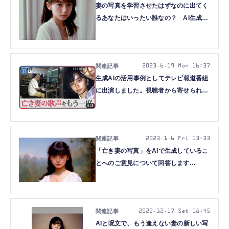
妻の写真を学習させたはずなのに出てく
るあなたはいったい誰なの？ AI生成グ
ラドル写真集でちょっと考えた
（CloseBox）
2023.6.19 Mon 16:37
生成AIの活用事例としてテレビ報道番組
に出演しました。視聴者から寄せられた
最大の疑問に答えます（CloseBox）
2023.1.6 Fri 13:33
「亡き妻の写真」をAIで生成しているこ
とへのご意見について回答します
（CloseBox）
2022.12.17 Sat 18:45
AIと呪文で、もう逢えない妻の新しい写